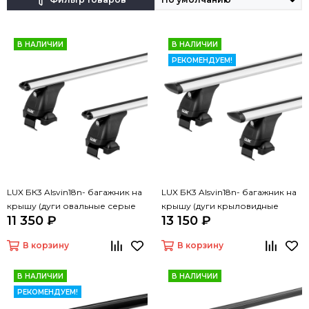
В НАЛИЧИИ
В НАЛИЧИИ
РЕКОМЕНДУЕМ!
LUX БК3 Alsvin18n- багажник на
LUX БК3 Alsvin18n- багажник на
крышу (дуги овальные серые
крышу (дуги крыловидные
11 350 ₽
13 150 ₽
110 см, с замком)
серые 110 см, с замком)
В корзину
В корзину
В НАЛИЧИИ
В НАЛИЧИИ
РЕКОМЕНДУЕМ!