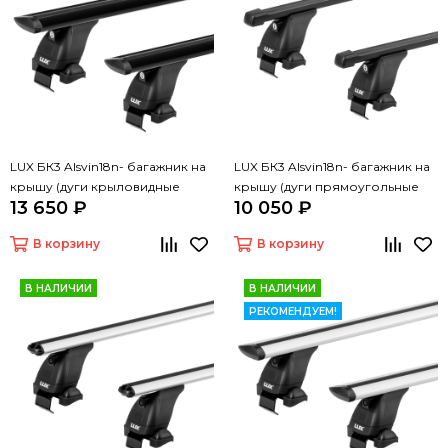
LUX БК3 Alsvin18n- багажник на
LUX БК3 Alsvin18n- багажник на
крышу (дуги крыловидные
крышу (дуги прямоугольные
13 650 ₽
10 050 ₽
черные 110 см, с замком)
черные 110 см, с замком)
В корзину
В корзину
В НАЛИЧИИ
В НАЛИЧИИ
РЕКОМЕНДУЕМ!