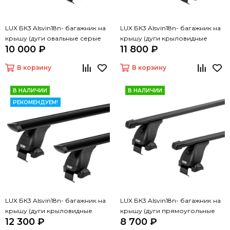
LUX БК3 Alsvin18n- багажник на
LUX БК3 Alsvin18n- багажник на
крышу (дуги овальные серые
крышу (дуги крыловидные
10 000 ₽
11 800 ₽
110 см)
серые 110 см)
В корзину
В корзину
В НАЛИЧИИ
В НАЛИЧИИ
РЕКОМЕНДУЕМ!
LUX БК3 Alsvin18n- багажник на
LUX БК3 Alsvin18n- багажник на
крышу (дуги крыловидные
крышу (дуги прямоугольные
12 300 ₽
8 700 ₽
черные 110 см)
черные 110 см)