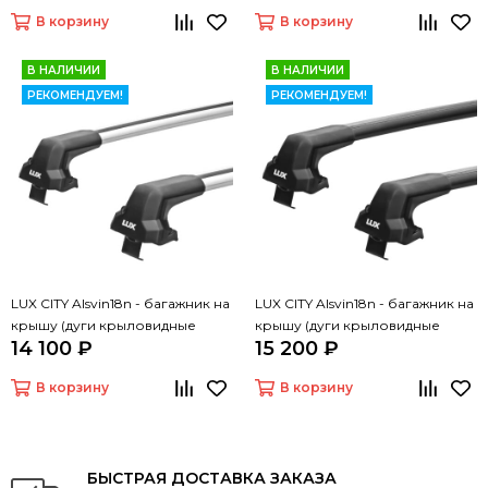
В корзину
В корзину
В НАЛИЧИИ
В НАЛИЧИИ
РЕКОМЕНДУЕМ!
РЕКОМЕНДУЕМ!
LUX CITY Alsvin18n - багажник на
LUX CITY Alsvin18n - багажник на
крышу (дуги крыловидные
крышу (дуги крыловидные
14 100 ₽
15 200 ₽
серые 105 см)
черные 105 см)
В корзину
В корзину
БЫСТРАЯ ДОСТАВКА ЗАКАЗА