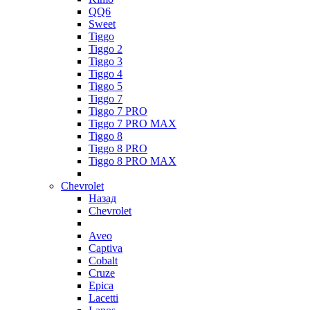
QQ6
Sweet
Tiggo
Tiggo 2
Tiggo 3
Tiggo 4
Tiggo 5
Tiggo 7
Tiggo 7 PRO
Tiggo 7 PRO MAX
Tiggo 8
Tiggo 8 PRO
Tiggo 8 PRO MAX
Chevrolet
Назад
Chevrolet
Aveo
Captiva
Cobalt
Cruze
Epica
Lacetti