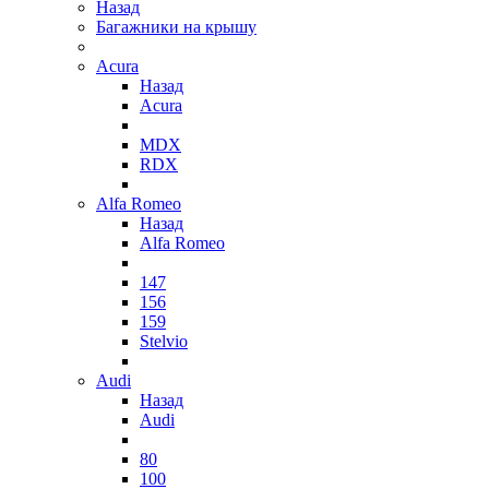
Назад
Багажники на крышу
Acura
Назад
Acura
MDX
RDX
Alfa Romeo
Назад
Alfa Romeo
147
156
159
Stelvio
Audi
Назад
Audi
80
100