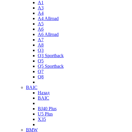
A1
A3
A4
A4 Allroad
A5
A6
A6 Allroad
A7
A8
Q3
Q3 Sportback
Q5
Q5 Sportback
Q7
Q8
BAIC
Назад
BAIC
BJ40 Plus
U5 Plus
X35
BMW