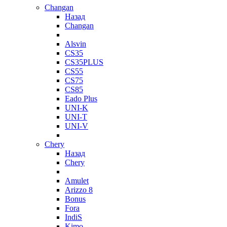
Changan
Назад
Changan
Alsvin
CS35
CS35PLUS
CS55
CS75
CS85
Eado Plus
UNI-K
UNI-T
UNI-V
Chery
Назад
Chery
Amulet
Arizzo 8
Bonus
Fora
IndiS
Kimo