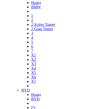
Назад
BMW
1
2
2 Active Tourer
2 Gran Tourer
3
4
5
6
7
X1
X2
X3
X4
X5
X6
X7
BYD
Назад
BYD
F3