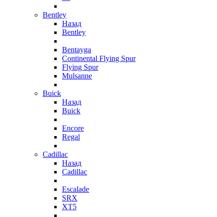
Bentley
Назад
Bentley
Bentayga
Continental Flying Spur
Flying Spur
Mulsanne
Buick
Назад
Buick
Encore
Regal
Cadillac
Назад
Cadillac
Escalade
SRX
XT5