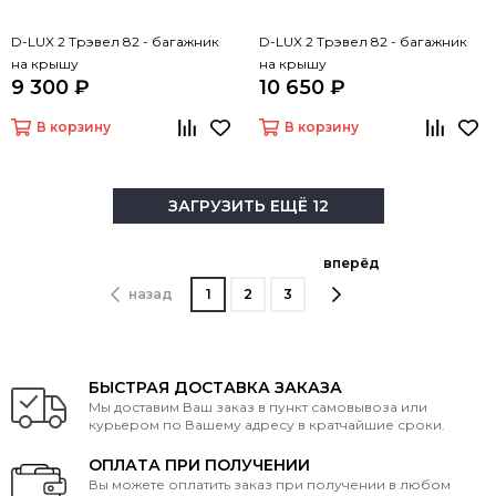
D-LUX 2 Трэвел 82 - багажник
D-LUX 2 Трэвел 82 - багажник
на крышу
на крышу
9 300 ₽
10 650 ₽
В корзину
В корзину
ЗАГРУЗИТЬ ЕЩЁ 12
вперёд
назад
1
2
3
БЫСТРАЯ ДОСТАВКА ЗАКАЗА
Мы доставим Ваш заказ в пункт самовывоза или
курьером по Вашему адресу в кратчайшие сроки.
ОПЛАТА ПРИ ПОЛУЧЕНИИ
Вы можете оплатить заказ при получении в любом