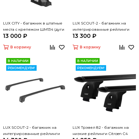
LUX CITY - багажник в штатные
LUX SCOUT-2 - багажник на
места с крепежом ШМ134 (дуги
интегрированные рейлинги
13 000 ₽
13 300 ₽
крыловидные серые, 1,05м)
(дуги крыловидные серые 110
см)
В корзину
В корзину
В НАЛИЧИИ
В НАЛИЧИИ
РЕКОМЕНДУЕМ!
РЕКОМЕНДУЕМ!
LUX SCOUT-2 - багажник на
LUX Трэвел 82 - багажник на
интегрированные рейлинги
низкие рейлинги Citroen C4