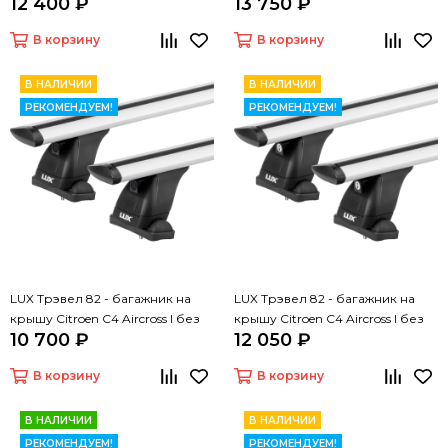
12 400 ₽
13 750 ₽
Aircross
Aircross
В корзину
В корзину
В НАЛИЧИИ
В НАЛИЧИИ
РЕКОМЕНДУЕМ!
РЕКОМЕНДУЕМ!
LUX Трэвел 82 - багажник на
LUX Трэвел 82 - багажник на
крышу Citroen C4 Aircross I без
крышу Citroen C4 Aircross I без
10 700 ₽
12 050 ₽
рейлингов
рейлингов
В корзину
В корзину
В НАЛИЧИИ
В НАЛИЧИИ
РЕКОМЕНДУЕМ!
РЕКОМЕНДУЕМ!