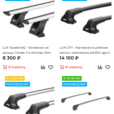
LUX Трэвел 82 - багажник на
LUX CITY - багажник в штатные
крышу Citroen C4 Aircross I без
места с крепежом ШМ134 (дуги
8 300 ₽
14 100 ₽
рейлингов
крыловидные черные, 1,05м)
В корзину
В корзину
В НАЛИЧИИ
В НАЛИЧИИ
РЕКОМЕНДУЕМ!
РЕКОМЕНДУЕМ!