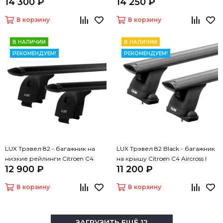
14 300 ₽
14 250 ₽
(дуги крыловидные черные 110
Aircross
см)
В корзину
В корзину
В НАЛИЧИИ
В НАЛИЧИИ
РЕКОМЕНДУЕМ!
РЕКОМЕНДУЕМ!
LUX Трэвел 82 - багажник на
LUX Трэвел 82 Black - багажник
низкие рейлинги Citroen C4
на крышу Citroen C4 Aircross I
12 900 ₽
11 200 ₽
Aircross
без рейлингов
В корзину
В корзину
ЗАГРУЗИТЬ ЕЩЁ 12