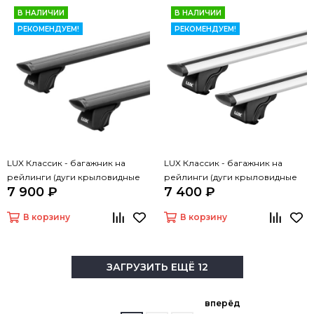
В НАЛИЧИИ
В НАЛИЧИИ
РЕКОМЕНДУЕМ!
РЕКОМЕНДУЕМ!
LUX Классик - багажник на
LUX Классик - багажник на
рейлинги (дуги крыловидные
рейлинги (дуги крыловидные
7 900 ₽
7 400 ₽
черные, 1,2м)
серые, 1,2м)
В корзину
В корзину
ЗАГРУЗИТЬ ЕЩЁ 12
вперёд