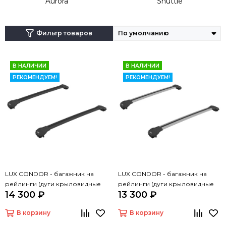
Aurora
Shuttle
Фильтр товаров
В НАЛИЧИИ
В НАЛИЧИИ
РЕКОМЕНДУЕМ!
РЕКОМЕНДУЕМ!
LUX CONDOR - багажник на
LUX CONDOR - багажник на
рейлинги (дуги крыловидные
рейлинги (дуги крыловидные
14 300 ₽
13 300 ₽
черные 110 см)
серые 110 см)
В корзину
В корзину