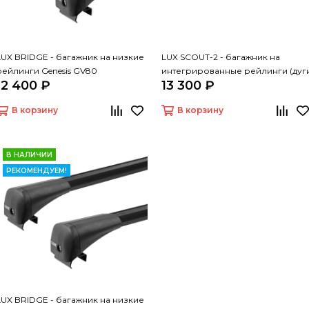
LUX BRIDGE - багажник на низкие
LUX SCOUT-2 - багажник на
рейлинги Genesis GV80
интегрированные рейлинги (дуг
12 400 ₽
13 300 ₽
крыловидные серые 110 см)
В корзину
В корзину
В НАЛИЧИИ
РЕКОМЕНДУЕМ!
LUX BRIDGE - багажник на низкие