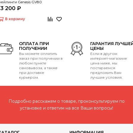
рейлинги Genesis GV80
13 200 ₽
В корзину
ОПЛАТА ПРИ
ГАРАНТИЯ ЛУЧШЕ
ПОЛУЧЕНИИ
ЦЕНЫ
Вы можете оплатить
Если в другом
заказ при получении в
интернет-магазине
любом пункте
цена ниже, мы
самовывоза, а также
постараемся
при доставке
предложить Вам
курьером.
лучшие условия.
Подробно расскажем о товаре, проконсультируем по
установке и ответим на все Ваши вопросы!
КАТАЛОГ
ИНФОРМАЦИЯ