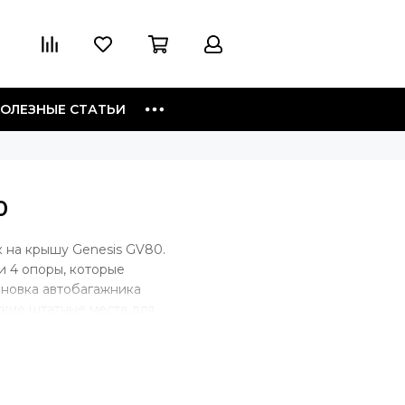
ОЛЕЗНЫЕ СТАТЬИ
0
 на крышу Genesis GV80.
и 4 опоры, которые
ановка автобагажника
ские штатные места для
но такой тип крепления. В
багажник будет крепиться скобой
уги, крепеж будет