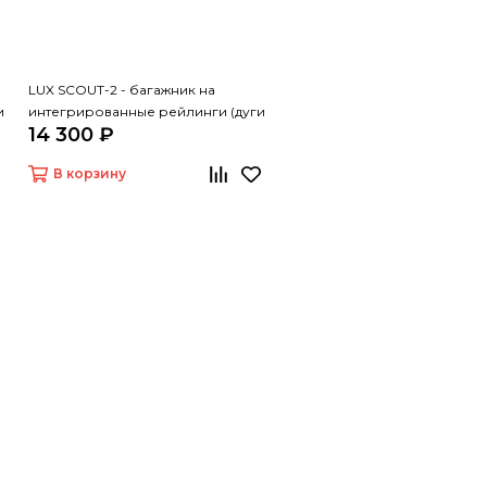
LUX SCOUT-2 - багажник на
и
интегрированные рейлинги (дуги
14 300 ₽
крыловидные черные 110 см)
В корзину