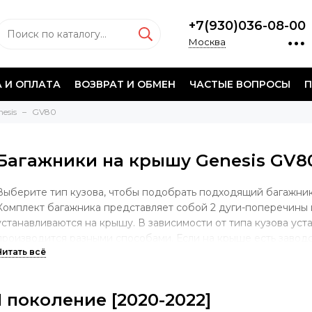
+7(930)036-08-00
Москва
 И ОПЛАТА
ВОЗВРАТ И ОБМЕН
ЧАСТЫЕ ВОПРОСЫ
П
esis
GV80
Багажники на крышу Genesis GV8
Выберите тип кузова, чтобы подобрать подходящий багажник
Комплект багажника представляет собой 2 дуги-поперечины 
устанавливаются на крышу. В зависимости от типа кузова уст
производится разными способами. Если на крыше есть завод
крепления багажной системы, то опора будет учитывать имен
случае, если у автомобиля гладкая крыша без штатных мест, 
за дверной проем. Если на крыше установлены продольные д
1 поколение [2020-2022]
осуществляться непосредственно на рейлинги.