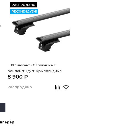
РАСПРОДАНО
РЕКОМЕНДУЕМ!
LUX Элегант - багажник на
рейлинги (дуги крыловидные
8 900 ₽
черные, 1,2м)
Распродано
вперёд