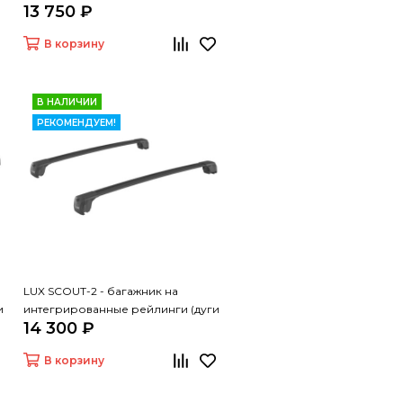
13 750 ₽
В корзину
В НАЛИЧИИ
РЕКОМЕНДУЕМ!
LUX SCOUT-2 - багажник на
и
интегрированные рейлинги (дуги
14 300 ₽
крыловидные черные 110 см)
В корзину