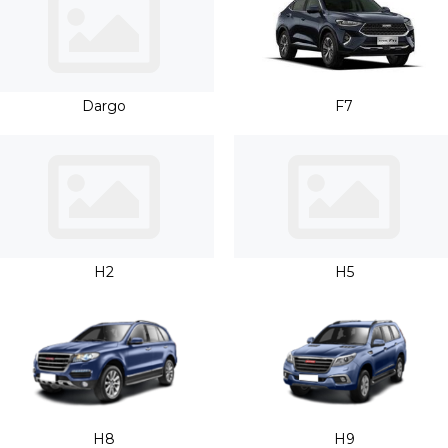
осуществляться непосредственно на рейлинги.
Dargo
F7
H2
H5
H8
H9