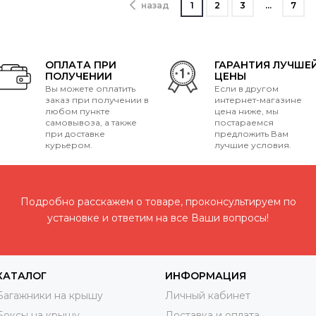
назад
1
2
3
…
7
ОПЛАТА ПРИ
ГАРАНТИЯ ЛУЧШЕ
ПОЛУЧЕНИИ
ЦЕНЫ
Вы можете оплатить
Если в другом
заказ при получении в
интернет-магазине
любом пункте
цена ниже, мы
самовывоза, а также
постараемся
при доставке
предложить Вам
курьером.
лучшие условия.
Подробно расскажем о товаре, проконсультируем по
установке и ответим на все Ваши вопросы!
КАТАЛОГ
ИНФОРМАЦИЯ
Багажники на крышу
Личный кабинет
Боксы на крышу
Доставка и оплата