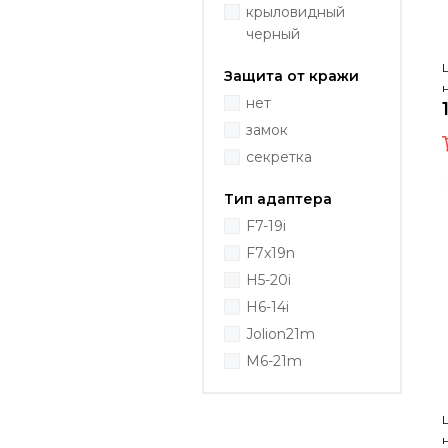
крыловидный
черный
Защита от кражи
нет
замок
секретка
Тип адаптера
F7-19i
F7x19n
H5-20i
H6-14i
Jolion21m
M6-21m