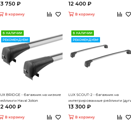
13 750 ₽
12 400 ₽
В корзину
В корзину
В НАЛИЧИИ
В НАЛИЧИИ
РЕКОМЕНДУЕМ!
РЕКОМЕНДУЕМ!
LUX BRIDGE - багажник на низкие
LUX SCOUT-2 - багажник на
рейлинги Haval Jolion
интегрированные рейлинги (дуг
12 400 ₽
13 300 ₽
крыловидные серые 110 см)
В корзину
В корзину