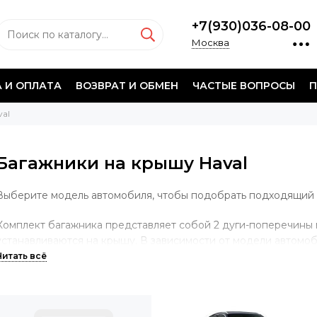
+7(930)036-08-00
Москва
 И ОПЛАТА
ВОЗВРАТ И ОБМЕН
ЧАСТЫЕ ВОПРОСЫ
П
val
Багажники на крышу Haval
Выберите модель автомобиля, чтобы подобрать подходящий
Комплект багажника представляет собой 2 дуги-поперечины 
устанавливаются на крышу. В зависимости от модели автомо
производится разными способами. Если на крыше есть завод
крепления багажной системы, то опора будет учитывать имен
случае, если у автомобиля гладкая крыша без штатных мест, 
за дверной проем. Если на крыше установлены продольные д