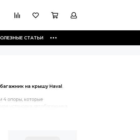
ОЛЕЗНЫЕ СТАТЬИ
багажник на крышу Haval
.
и 4 опоры, которые
биля установка автобагажника
ские штатные места для
но такой тип крепления. В
багажник будет крепиться скобой
уги, крепеж будет