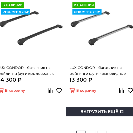
В НАЛИЧИИ
В НАЛИЧИИ
РЕКОМЕНДУЕМ!
РЕКОМЕНДУЕМ!
LUX CONDOR - багажник на
LUX CONDOR - багажник на
рейлинги (дуги крыловидные
рейлинги (дуги крыловидные
14 300 ₽
13 300 ₽
черные 110 см)
серые 110 см)
В корзину
В корзину
ЗАГРУЗИТЬ ЕЩЁ 12