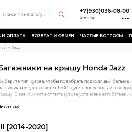
+7(930)036-08-00
Москва
 И ОПЛАТА
ВОЗВРАТ И ОБМЕН
ЧАСТЫЕ ВОПРОСЫ
П
nda
Jazz
Багажники на крышу Honda Jazz
Выберите тип кузова, чтобы подобрать подходящий багажник
багажника представляет собой 2 дуги-поперечины и 4 опоры,
крышу. В зависимости от типа кузова установка автобагажни
способами. Если на крыше есть заводские штатные места для
опора будет учитывать именно такой тип крепления. В случае
крыша без штатных мест, багажник будет крепиться скобой з
установлены продольные дуги, крепеж будет осуществляться
III [2014-2020]