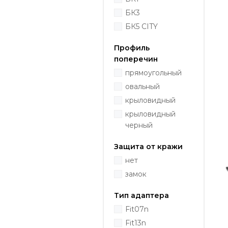
БК3
БК5 CITY
Профиль
поперечин
прямоугольный
овальный
крыловидный
крыловидный
черный
Защита от кражи
нет
замок
Тип адаптера
Fit07n
Fit13n