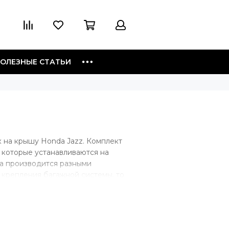
ОЛЕЗНЫЕ СТАТЬИ
 на крышу Honda Jazz. Комплект
 которые устанавливаются на
ка производится разными
 крепления багажной системы, то
, если у автомобиля гладкая
а дверной проем. Если на крыше
 непосредственно на рейлинги.