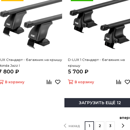
LUX Стандарт - багажник на крышу
D-LUX 1 Стандарт - багажник на
Honda Jazz I
крышу
7 800 ₽
5 700 ₽
В корзину
В корзину
ЗАГРУЗИТЬ ЕЩЁ 12
впер
назад
1
2
3