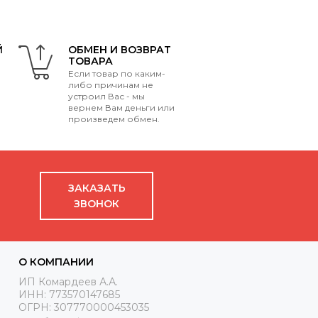
Й
ОБМЕН И ВОЗВРАТ
ТОВАРА
Если товар по каким-
либо причинам не
устроил Вас - мы
вернем Вам деньги или
произведем обмен.
ЗАКАЗАТЬ
ЗВОНОК
О КОМПАНИИ
ИП Комардеев А.А.
ИНН: 773570147685
ОГРН: 307770000453035