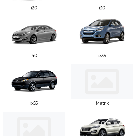
i20
i30
i40
ix35
ix55
Matrix