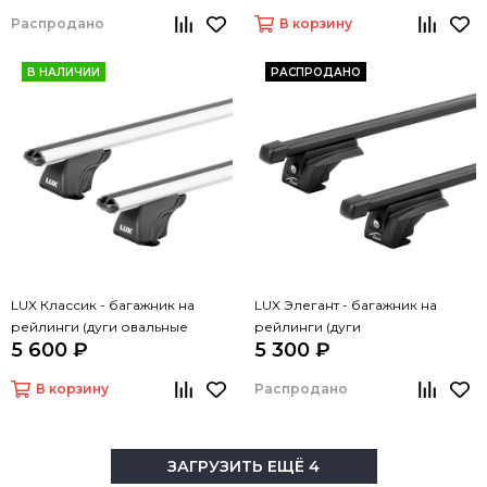
Распродано
В корзину
В НАЛИЧИИ
РАСПРОДАНО
LUX Классик - багажник на
LUX Элегант - багажник на
рейлинги (дуги овальные
рейлинги (дуги
5 600 ₽
5 300 ₽
серые, 1,3м)
прямоугольные черные, 1,3м)
В корзину
Распродано
ЗАГРУЗИТЬ ЕЩЁ 4