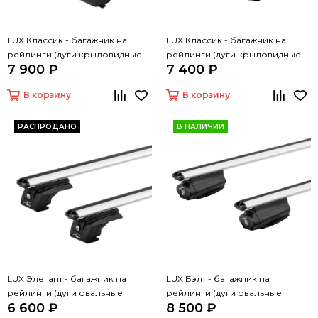
LUX Классик - багажник на
LUX Классик - багажник на
рейлинги (дуги крыловидные
рейлинги (дуги крыловидные
7 900 ₽
7 400 ₽
черные, 1,3м)
серые, 1,3м)
В корзину
В корзину
РАСПРОДАНО
В НАЛИЧИИ
LUX Элегант - багажник на
LUX Бэлт - багажник на
рейлинги (дуги овальные
рейлинги (дуги овальные
6 600 ₽
8 500 ₽
серые, 1,3м)
серые, 1,3м)