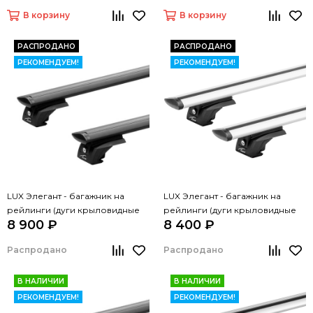
В корзину
В корзину
РАСПРОДАНО
РАСПРОДАНО
РЕКОМЕНДУЕМ!
РЕКОМЕНДУЕМ!
LUX Элегант - багажник на
LUX Элегант - багажник на
рейлинги (дуги крыловидные
рейлинги (дуги крыловидные
8 900 ₽
8 400 ₽
черные, 1,3м)
серые, 1,3м)
Распродано
Распродано
В НАЛИЧИИ
В НАЛИЧИИ
РЕКОМЕНДУЕМ!
РЕКОМЕНДУЕМ!