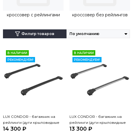
крепеж будет осуществляться непосредственно на
рейлинги.
кроссовер с рейлингами
кроссовер без рейлингов
Фильтр товаров
В НАЛИЧИИ
В НАЛИЧИИ
РЕКОМЕНДУЕМ!
РЕКОМЕНДУЕМ!
LUX CONDOR - багажник на
LUX CONDOR - багажник на
рейлинги (дуги крыловидные
рейлинги (дуги крыловидные
14 300 ₽
13 300 ₽
черные 110 см)
серые 110 см)