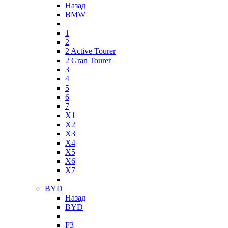
Назад
BMW
1
2
2 Active Tourer
2 Gran Tourer
3
4
5
6
7
X1
X2
X3
X4
X5
X6
X7
BYD
Назад
BYD
F3