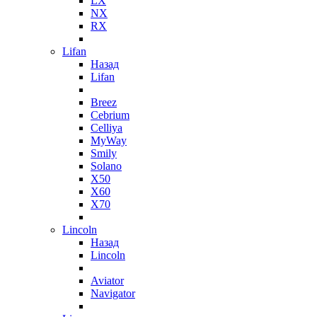
LX
NX
RX
Lifan
Назад
Lifan
Breez
Cebrium
Celliya
MyWay
Smily
Solano
X50
X60
X70
Lincoln
Назад
Lincoln
Aviator
Navigator