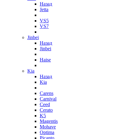
Назад
Jetta
VS5
VS7
Jinbei
Назад
Jinbei
Haise
Kia
Назад
Kia
Carens
Carnival
Ceed
Cerato
K5
Magentis
Mohave
Optima
Picanto