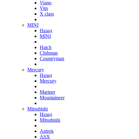
Viano
Vito
X class
MINI
Назад
MINI
Hatch
Clubman
Countryman
Mercury
Назад
Mercury
Mariner
Mountaineer
Mitsubishi
Назад
Mitsubishi
Airtrek
ASX