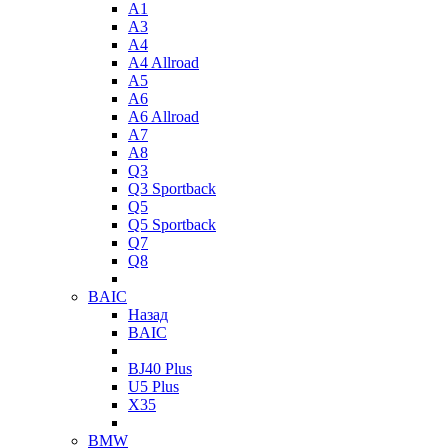
A1
A3
A4
A4 Allroad
A5
A6
A6 Allroad
A7
A8
Q3
Q3 Sportback
Q5
Q5 Sportback
Q7
Q8
BAIC
Назад
BAIC
BJ40 Plus
U5 Plus
X35
BMW