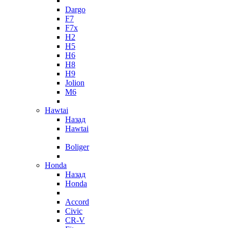
Dargo
F7
F7x
H2
H5
H6
H8
H9
Jolion
M6
Hawtai
Назад
Hawtai
Boliger
Honda
Назад
Honda
Accord
Civic
CR-V