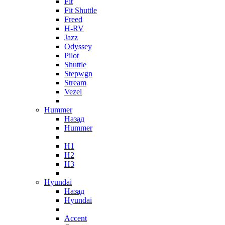
Fit
Fit Shuttle
Freed
H-RV
Jazz
Odyssey
Pilot
Shuttle
Stepwgn
Stream
Vezel
Hummer
Назад
Hummer
H1
H2
H3
Hyundai
Назад
Hyundai
Accent