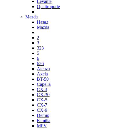
Levante
Quattroporte
Mazda
Назад
Mazda
2
3
323
5
6
626
Atenza
Axela
BT-50
Capella
CX-3
CX-30
CX-5
CX-7
CX-9
Demio
Familia
MPV