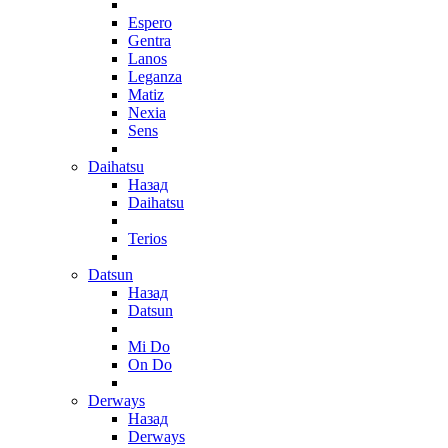
Espero
Gentra
Lanos
Leganza
Matiz
Nexia
Sens
Daihatsu
Назад
Daihatsu
Terios
Datsun
Назад
Datsun
Mi Do
On Do
Derways
Назад
Derways