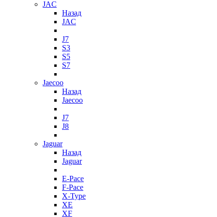
JAC
Назад
JAC
J7
S3
S5
S7
Jaecoo
Назад
Jaecoo
J7
J8
Jaguar
Назад
Jaguar
E-Pace
F-Pace
X-Type
XE
XF