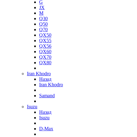
G
JX
M
Q30
Q50
Q70
QX50
QX55
QX56
QX60
QX70
QX80
Iran Khodro
Назад
Iran Khodro
Samand
Isuzu
Назад
Isuzu
D-Max