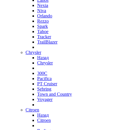
Lanos
Nexia
Niva
Orlando
Rezzo
Spark
Tahoe
Tracker
TrailBlazer
Chrysler
Назад
Chrysler
300C
Pacifica
PT Cruiser
Sebring
Town and Country
Voyager
Citroen
Назад
Citroen