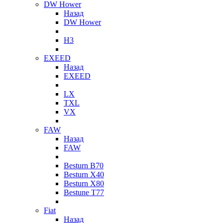
DW Hower
Назад
DW Hower
H3
EXEED
Назад
EXEED
LX
TXL
VX
FAW
Назад
FAW
Besturn B70
Besturn X40
Besturn X80
Bestune T77
Fiat
Назад