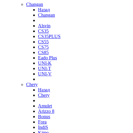
Changan
Назад
Changan
Alsvin
CS35
CS35PLUS
CS55
CS75
CS85
Eado Plus
UNI-K
UNI-T
UNI-V
Chery
Назад
Chery
Amulet
Arizzo 8
Bonus
Fora
IndiS
Kimo