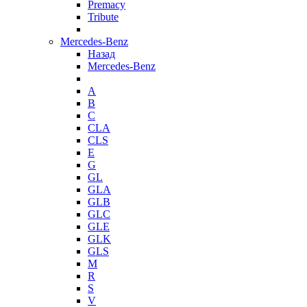
Premacy
Tribute
Mercedes-Benz
Назад
Mercedes-Benz
A
B
C
CLA
CLS
E
G
GL
GLA
GLB
GLC
GLE
GLK
GLS
M
R
S
V