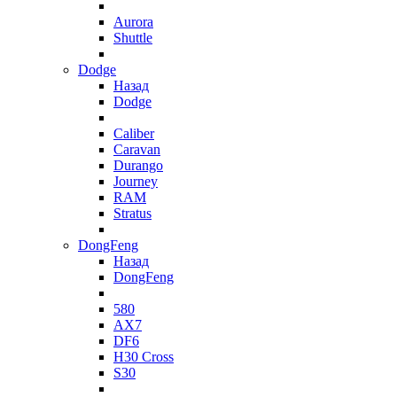
Aurora
Shuttle
Dodge
Назад
Dodge
Caliber
Caravan
Durango
Journey
RAM
Stratus
DongFeng
Назад
DongFeng
580
AX7
DF6
H30 Cross
S30