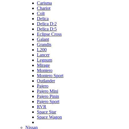
Carisma
Chariot
Colt
Delica
Delica D:2
Delica D:5
Eclipse Cross
Galant
Grandis
L200
Lancer
Legnum
Mirage
Montero
Montero Sport
Outlander
Pajero
Pajero Mini
Pajero Pinin
Pajero Sport
RVR
Space Star
Space Wagon
Nissan