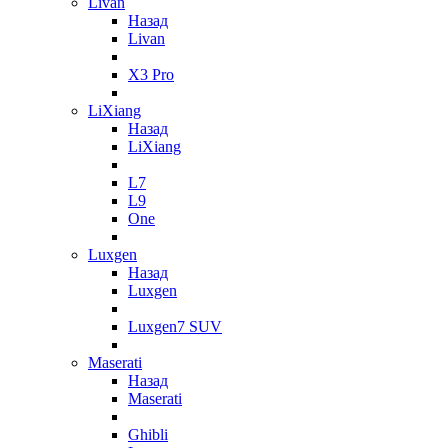
Livan
Назад
Livan
X3 Pro
LiXiang
Назад
LiXiang
L7
L9
One
Luxgen
Назад
Luxgen
Luxgen7 SUV
Maserati
Назад
Maserati
Ghibli