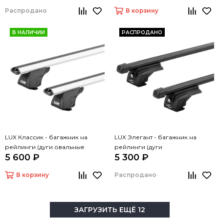
Распродано
В корзину
В НАЛИЧИИ
РАСПРОДАНО
LUX Классик - багажник на
LUX Элегант - багажник на
рейлинги (дуги овальные
рейлинги (дуги
5 600 ₽
5 300 ₽
серые, 1,2м)
прямоугольные черные, 1,2м)
В корзину
Распродано
ЗАГРУЗИТЬ ЕЩЁ 12