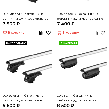
LUX Классик - багажник на
LUX Классик - багажник на
рейлинги (дуги крыловидные
рейлинги (дуги крыловидные
7 900 ₽
7 400 ₽
черные, 1,2м)
серые, 1,2м)
В корзину
В корзину
РАСПРОДАНО
В НАЛИЧИИ
LUX Элегант - багажник на
LUX Бэлт - багажник на
рейлинги (дуги овальные
рейлинги (дуги овальные
6 600 ₽
8 500 ₽
серые, 1,2м)
серые, 1,2м)