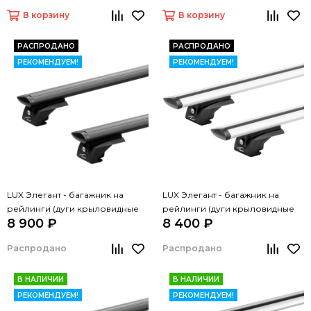
В корзину
В корзину
РАСПРОДАНО
РАСПРОДАНО
РЕКОМЕНДУЕМ!
РЕКОМЕНДУЕМ!
LUX Элегант - багажник на
LUX Элегант - багажник на
рейлинги (дуги крыловидные
рейлинги (дуги крыловидные
8 900 ₽
8 400 ₽
черные, 1,2м)
серые, 1,2м)
Распродано
Распродано
В НАЛИЧИИ
В НАЛИЧИИ
РЕКОМЕНДУЕМ!
РЕКОМЕНДУЕМ!