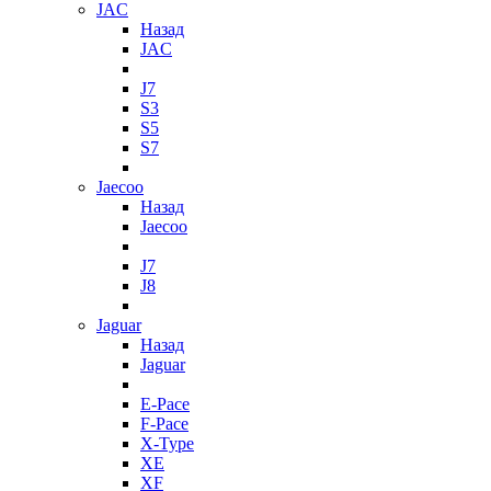
JAC
Назад
JAC
J7
S3
S5
S7
Jaecoo
Назад
Jaecoo
J7
J8
Jaguar
Назад
Jaguar
E-Pace
F-Pace
X-Type
XE
XF