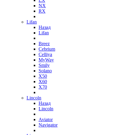
LX
NX
RX
Lifan
Назад
Lifan
Breez
Cebrium
Celliya
MyWay
Smily
Solano
X50
X60
X70
Lincoln
Назад
Lincoln
Aviator
Navigator