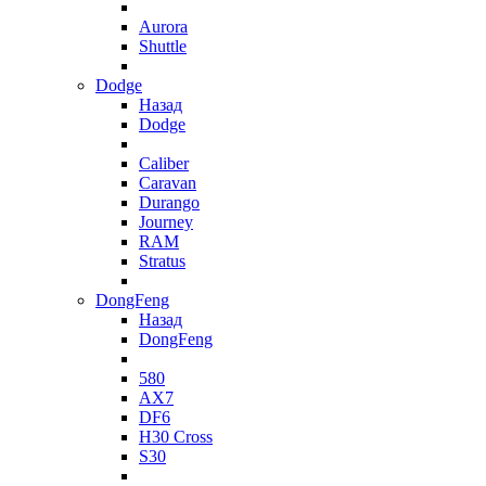
Aurora
Shuttle
Dodge
Назад
Dodge
Caliber
Caravan
Durango
Journey
RAM
Stratus
DongFeng
Назад
DongFeng
580
AX7
DF6
H30 Cross
S30