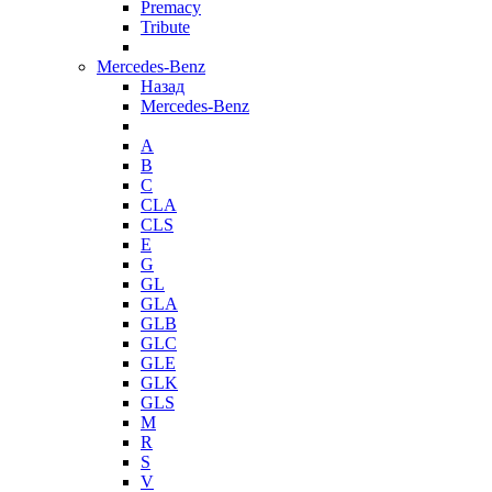
Premacy
Tribute
Mercedes-Benz
Назад
Mercedes-Benz
A
B
C
CLA
CLS
E
G
GL
GLA
GLB
GLC
GLE
GLK
GLS
M
R
S
V