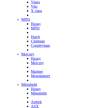
Viano
Vito
X class
MINI
Назад
MINI
Hatch
Clubman
Countryman
Mercury
Назад
Mercury
Mariner
Mountaineer
Mitsubishi
Назад
Mitsubishi
Airtrek
ASX