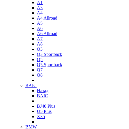
A1
A3
A4
A4 Allroad
A5
A6
A6 Allroad
A7
A8
Q3
Q3 Sportback
Q5
Q5 Sportback
Q7
Q8
BAIC
Назад
BAIC
BJ40 Plus
U5 Plus
X35
BMW