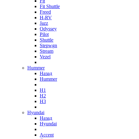
Fit
Fit Shuttle
Freed
H-RV
Jazz
Odyssey
Pilot
Shuttle
Stepwgn
Stream
Vezel
Hummer
Назад
Hummer
H1
H2
H3
Hyundai
Назад
Hyundai
Accent