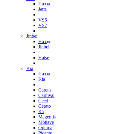
Назад
Jetta
VS5
VS7
Jinbei
Назад
Jinbei
Haise
Kia
Назад
Kia
Carens
Carnival
Ceed
Cerato
K5
Magentis
Mohave
Optima
Picanto