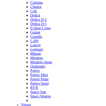
Carisma
Chariot
Colt
Delica
Delica D:2
Delica D:5
Eclipse Cross
Galant
Grandis
L200
Lancer
Legnum
Mirage
Montero
Montero Sport
Outlander
Pajero
Pajero Mini
Pajero Pinin
Pajero Sport
RVR
Space Star
Space Wagon
Nissan