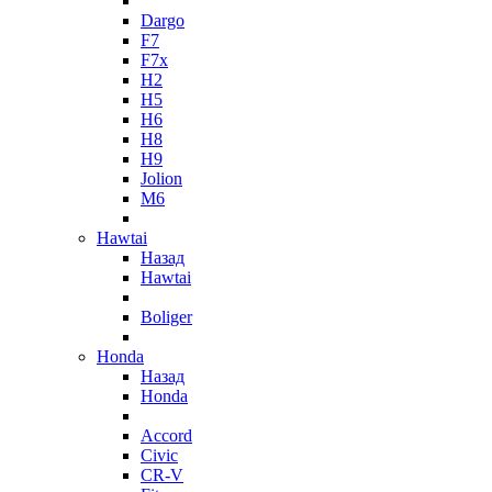
Dargo
F7
F7x
H2
H5
H6
H8
H9
Jolion
M6
Hawtai
Назад
Hawtai
Boliger
Honda
Назад
Honda
Accord
Civic
CR-V