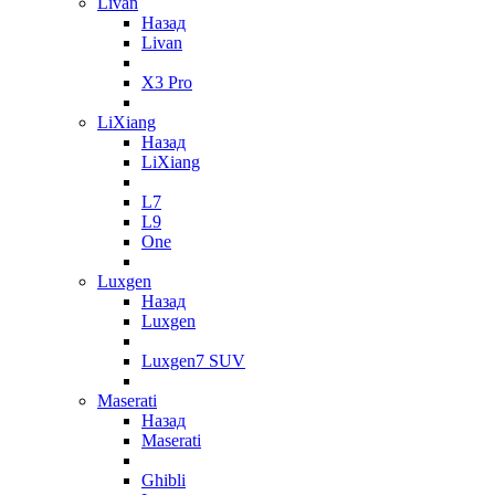
Livan
Назад
Livan
X3 Pro
LiXiang
Назад
LiXiang
L7
L9
One
Luxgen
Назад
Luxgen
Luxgen7 SUV
Maserati
Назад
Maserati
Ghibli