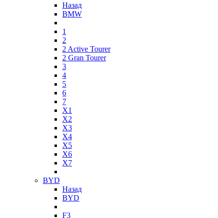
Назад
BMW
1
2
2 Active Tourer
2 Gran Tourer
3
4
5
6
7
X1
X2
X3
X4
X5
X6
X7
BYD
Назад
BYD
F3