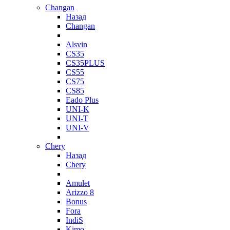
Changan
Назад
Changan
Alsvin
CS35
CS35PLUS
CS55
CS75
CS85
Eado Plus
UNI-K
UNI-T
UNI-V
Chery
Назад
Chery
Amulet
Arizzo 8
Bonus
Fora
IndiS
Kimo