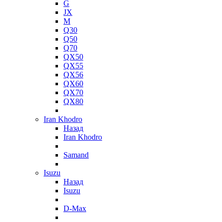
G
JX
M
Q30
Q50
Q70
QX50
QX55
QX56
QX60
QX70
QX80
Iran Khodro
Назад
Iran Khodro
Samand
Isuzu
Назад
Isuzu
D-Max