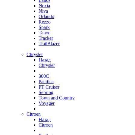
Lanos
Nexia
Niva
Orlando
Rezzo
Spark
Tahoe
Tracker
TrailBlazer
Chrysler
Назад
Chrysler
300C
Pacifica
PT Cruiser
Sebring
Town and Country
Voyager
Citroen
Назад
Citroen