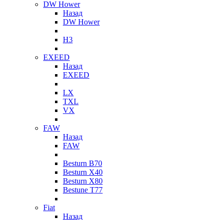
DW Hower
Назад
DW Hower
H3
EXEED
Назад
EXEED
LX
TXL
VX
FAW
Назад
FAW
Besturn B70
Besturn X40
Besturn X80
Bestune T77
Fiat
Назад