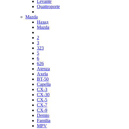
Levante
Quattroporte
Mazda
Назад
Mazda
2
3
323
5
6
626
Atenza
Axela
BT-50
Capella
CX-3
CX-30
CX-5
CX-7
CX-9
Demio
Familia
MPV