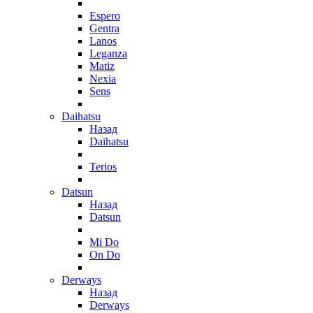
Espero
Gentra
Lanos
Leganza
Matiz
Nexia
Sens
Daihatsu
Назад
Daihatsu
Terios
Datsun
Назад
Datsun
Mi Do
On Do
Derways
Назад
Derways