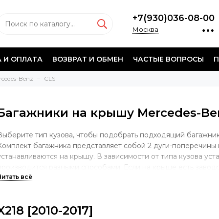
+7(930)036-08-00
Москва
 И ОПЛАТА
ВОЗВРАТ И ОБМЕН
ЧАСТЫЕ ВОПРОСЫ
П
rcedes-Benz
CLS
Багажники на крышу Mercedes-Be
Выберите тип кузова, чтобы подобрать подходящий багажник
Комплект багажника представляет собой 2 дуги-поперечины 
устанавливаются на крышу. В зависимости от типа кузова уст
производится разными способами. Если на крыше есть завод
крепления багажной системы, то опора будет учитывать имен
случае, если у автомобиля гладкая крыша без штатных мест, 
за дверной проем. Если на крыше установлены продольные д
X218 [2010-2017]
осуществляться непосредственно на рейлинги.