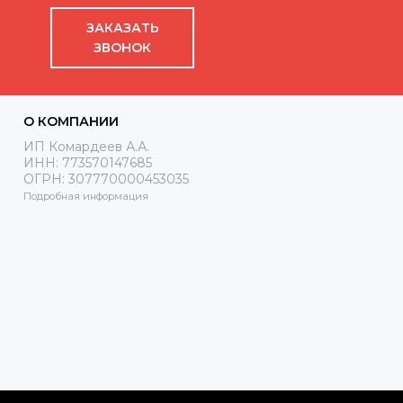
ЗАКАЗАТЬ
ЗВОНОК
О КОМПАНИИ
ИП Комардеев А.А.
ИНН: 773570147685
ОГРН: 307770000453035
Подробная информация