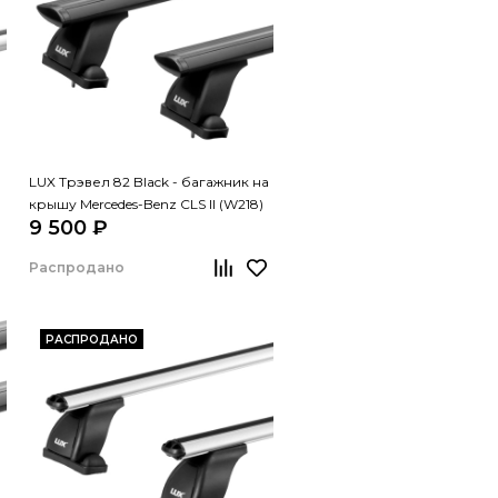
LUX Трэвел 82 Black - багажник на
крышу Mercedes-Benz CLS II (W218)
9 500 ₽
седан
Распродано
РАСПРОДАНО