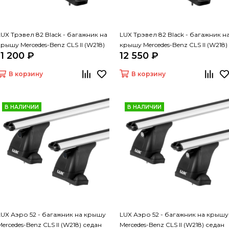
LUX Трэвел 82 Black - багажник на
LUX Трэвел 82 Black - багажник н
крышу Mercedes-Benz CLS II (W218)
крышу Mercedes-Benz CLS II (W218)
11 200 ₽
12 550 ₽
седан
седан
В корзину
В корзину
В НАЛИЧИИ
В НАЛИЧИИ
LUX Аэро 52 - багажник на крышу
LUX Аэро 52 - багажник на крышу
Mercedes-Benz CLS II (W218) седан
Mercedes-Benz CLS II (W218) седан