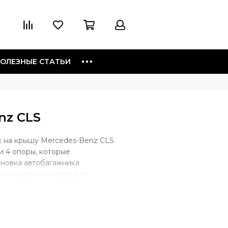
ОЛЕЗНЫЕ СТАТЬИ
nz CLS
 на крышу Mercedes-Benz CLS.
и 4 опоры, которые
ановка автобагажника
ские штатные места для
но такой тип крепления. В
багажник будет крепиться скобой
уги, крепеж будет