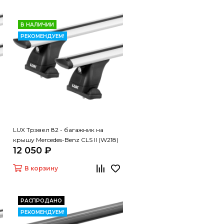
В НАЛИЧИИ
РЕКОМЕНДУЕМ!
LUX Трэвел 82 - багажник на
крышу Mercedes-Benz CLS II (W218)
12 050 ₽
седан
В корзину
РАСПРОДАНО
РЕКОМЕНДУЕМ!