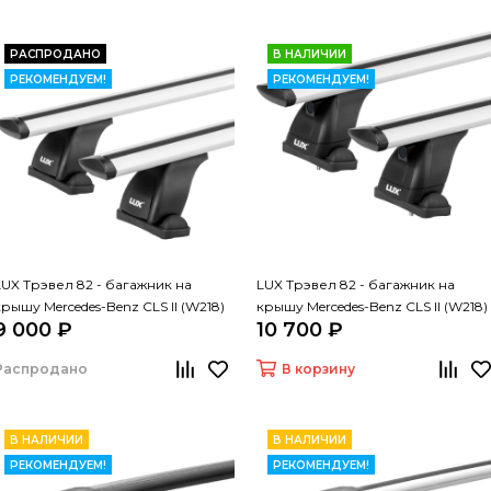
РАСПРОДАНО
В НАЛИЧИИ
РЕКОМЕНДУЕМ!
РЕКОМЕНДУЕМ!
LUX Трэвел 82 - багажник на
LUX Трэвел 82 - багажник на
крышу Mercedes-Benz CLS II (W218)
крышу Mercedes-Benz CLS II (W218)
9 000 ₽
10 700 ₽
седан
седан
Распродано
В корзину
В НАЛИЧИИ
В НАЛИЧИИ
РЕКОМЕНДУЕМ!
РЕКОМЕНДУЕМ!