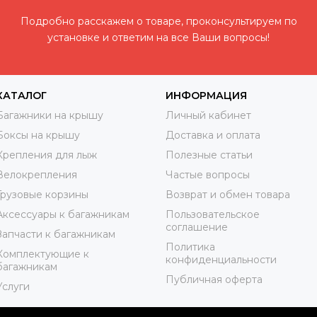
Подробно расскажем о товаре, проконсультируем по
установке и ответим на все Ваши вопросы!
КАТАЛОГ
ИНФОРМАЦИЯ
Багажники на крышу
Личный кабинет
Боксы на крышу
Доставка и оплата
Крепления для лыж
Полезные статьи
Велокрепления
Частые вопросы
Грузовые корзины
Возврат и обмен товара
Аксессуары к багажникам
Пользовательское
соглашение
Запчасти к багажникам
Политика
Комплектующие к
конфиденциальности
багажникам
Публичная оферта
Услуги