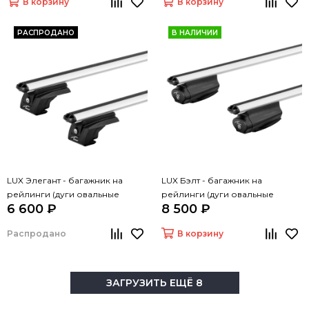
В корзину
В корзину
РАСПРОДАНО
В НАЛИЧИИ
LUX Элегант - багажник на
LUX Бэлт - багажник на
рейлинги (дуги овальные
рейлинги (дуги овальные
6 600 ₽
8 500 ₽
серые, 1,2м)
серые, 1,2м)
Распродано
В корзину
ЗАГРУЗИТЬ ЕЩЁ 8