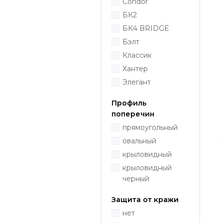
Condor
БК2
БК4 BRIDGE
Бэлт
Классик
Хантер
Элегант
Профиль
поперечин
прямоугольный
овальный
крыловидный
крыловидный
черный
Защита от кражи
нет