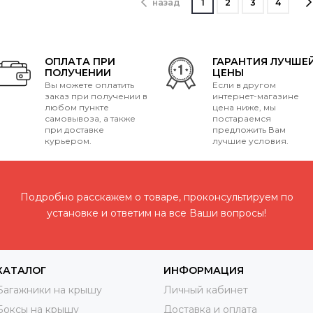
назад
1
2
3
4
ОПЛАТА ПРИ
ГАРАНТИЯ ЛУЧШЕ
ПОЛУЧЕНИИ
ЦЕНЫ
Вы можете оплатить
Если в другом
заказ при получении в
интернет-магазине
любом пункте
цена ниже, мы
самовывоза, а также
постараемся
при доставке
предложить Вам
курьером.
лучшие условия.
Подробно расскажем о товаре, проконсультируем по
установке и ответим на все Ваши вопросы!
КАТАЛОГ
ИНФОРМАЦИЯ
Багажники на крышу
Личный кабинет
Боксы на крышу
Доставка и оплата