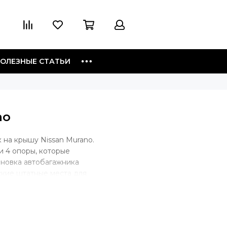
ОЛЕЗНЫЕ СТАТЬИ
no
 на крышу Nissan Murano.
и 4 опоры, которые
ановка автобагажника
ские штатные места для
но такой тип крепления. В
багажник будет крепиться скобой
уги, крепеж будет