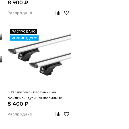
8 900 ₽
черные, 1,2м)
Распродано
РАСПРОДАНО
РЕКОМЕНДУЕМ!
LUX Элегант - багажник на
рейлинги (дуги крыловидные
8 400 ₽
серые, 1,3м)
Распродано