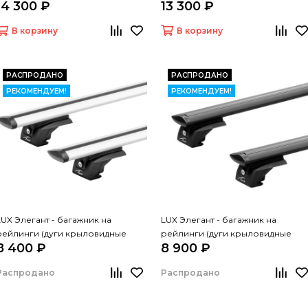
14 300 ₽
13 300 ₽
черные 110 см)
серые 110 см)
В корзину
В корзину
РАСПРОДАНО
РАСПРОДАНО
РЕКОМЕНДУЕМ!
РЕКОМЕНДУЕМ!
LUX Элегант - багажник на
LUX Элегант - багажник на
рейлинги (дуги крыловидные
рейлинги (дуги крыловидные
8 400 ₽
8 900 ₽
серые, 1,2м)
черные, 1,3м)
Распродано
Распродано