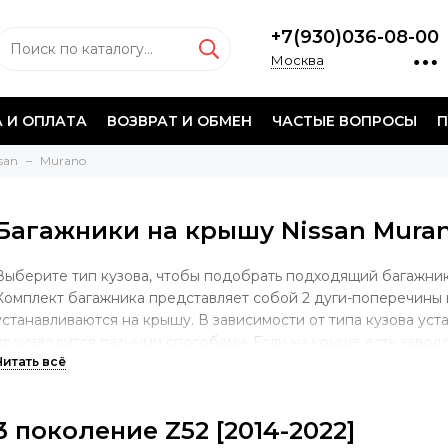
+7(930)036-08-00
Москва
 И ОПЛАТА
ВОЗВРАТ И ОБМЕН
ЧАСТЫЕ ВОПРОСЫ
П
san
Murano
Багажники на крышу Nissan Mura
Выберите тип кузова, чтобы подобрать подходящий багажник
Комплект багажника представляет собой 2 дуги-поперечины 
устанавливаются на крышу. В зависимости от типа кузова уст
производится разными способами. Если на крыше есть завод
крепления багажной системы, то опора будет учитывать имен
случае, если у автомобиля гладкая крыша без штатных мест, 
за дверной проем. Если на крыше установлены продольные д
3 поколение Z52 [2014-2022]
осуществляться непосредственно на рейлинги.