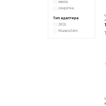
замок
секретка
Тип адаптера
JX12i
Murano14m