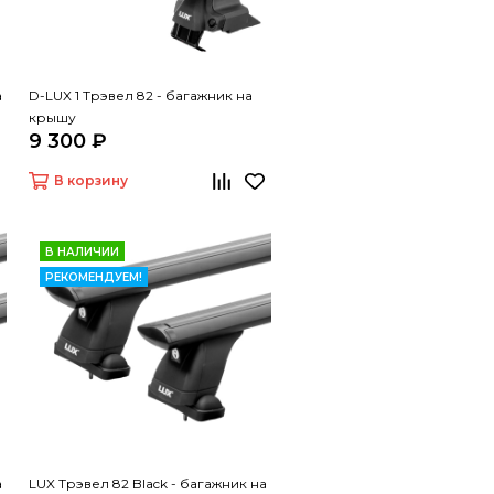
а
D-LUX 1 Трэвел 82 - багажник на
крышу
9 300 ₽
В корзину
В НАЛИЧИИ
РЕКОМЕНДУЕМ!
а
LUX Трэвел 82 Black - багажник на