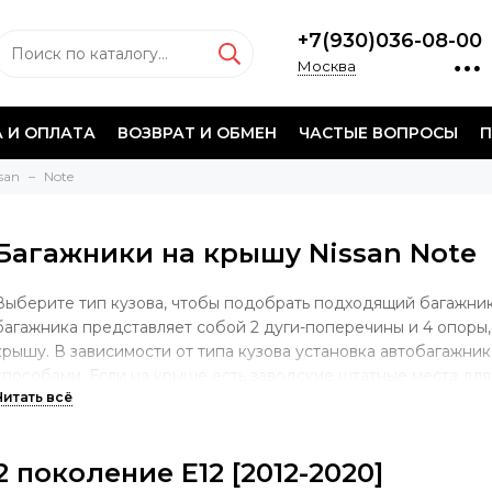
+7(930)036-08-00
Москва
 И ОПЛАТА
ВОЗВРАТ И ОБМЕН
ЧАСТЫЕ ВОПРОСЫ
П
san
Note
Багажники на крышу Nissan Note
Выберите тип кузова, чтобы подобрать подходящий багажник
багажника представляет собой 2 дуги-поперечины и 4 опоры,
крышу. В зависимости от типа кузова установка автобагажни
способами. Если на крыше есть заводские штатные места для
опора будет учитывать именно такой тип крепления. В случае
крыша без штатных мест, багажник будет крепиться скобой з
установлены продольные дуги, крепеж будет осуществляться
2 поколение E12 [2012-2020]