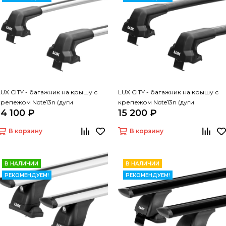
LUX CITY - багажник на крышу с
LUX CITY - багажник на крышу с
крепежом Note13n (дуги
крепежом Note13n (дуги
14 100 ₽
15 200 ₽
крыловидные серые, 1,05м)
крыловидные черные 1,05м)
В корзину
В корзину
В НАЛИЧИИ
В НАЛИЧИИ
РЕКОМЕНДУЕМ!
РЕКОМЕНДУЕМ!