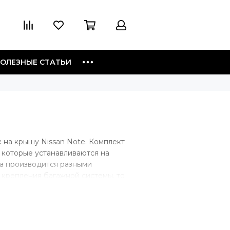
ОЛЕЗНЫЕ СТАТЬИ
 на крышу Nissan Note. Комплект
 которые устанавливаются на
ка производится разными
 крепления багажной системы, то
, если у автомобиля гладкая
а дверной проем. Если на крыше
 непосредственно на рейлинги.