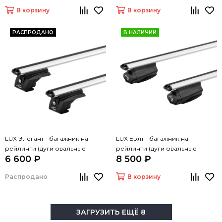
В корзину
В корзину
РАСПРОДАНО
В НАЛИЧИИ
LUX Элегант - багажник на
LUX Бэлт - багажник на
рейлинги (дуги овальные
рейлинги (дуги овальные
6 600 ₽
8 500 ₽
серые, 1,2м)
серые, 1,2м)
Распродано
В корзину
ЗАГРУЗИТЬ ЕЩЁ 8