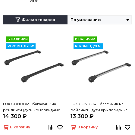
Vibe
Фильтр товаров
В НАЛИЧИИ
В НАЛИЧИИ
РЕКОМЕНДУЕМ!
РЕКОМЕНДУЕМ!
LUX CONDOR - багажник на
LUX CONDOR - багажник на
рейлинги (дуги крыловидные
рейлинги (дуги крыловидные
14 300 ₽
13 300 ₽
черные 110 см)
серые 110 см)
В корзину
В корзину