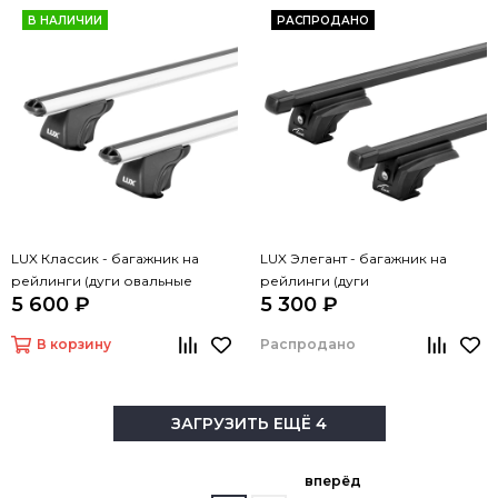
В НАЛИЧИИ
РАСПРОДАНО
LUX Классик - багажник на
LUX Элегант - багажник на
рейлинги (дуги овальные
рейлинги (дуги
5 600 ₽
5 300 ₽
серые, 1,2м)
прямоугольные черные, 1,2м)
В корзину
Распродано
ЗАГРУЗИТЬ ЕЩЁ 4
вперёд