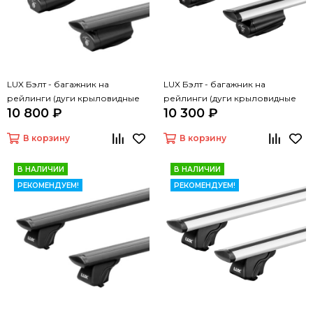
LUX Бэлт - багажник на
LUX Бэлт - багажник на
рейлинги (дуги крыловидные
рейлинги (дуги крыловидные
10 800 ₽
10 300 ₽
черные, 1,2м)
серые, 1,2м)
В корзину
В корзину
В НАЛИЧИИ
В НАЛИЧИИ
РЕКОМЕНДУЕМ!
РЕКОМЕНДУЕМ!