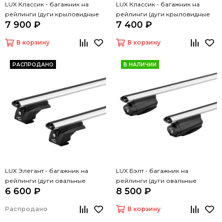
LUX Классик - багажник на
LUX Классик - багажник на
рейлинги (дуги крыловидные
рейлинги (дуги крыловидные
7 900 ₽
7 400 ₽
черные, 1,2м)
серые, 1,2м)
В корзину
В корзину
РАСПРОДАНО
В НАЛИЧИИ
LUX Элегант - багажник на
LUX Бэлт - багажник на
рейлинги (дуги овальные
рейлинги (дуги овальные
6 600 ₽
8 500 ₽
серые, 1,2м)
серые, 1,2м)
Распродано
В корзину