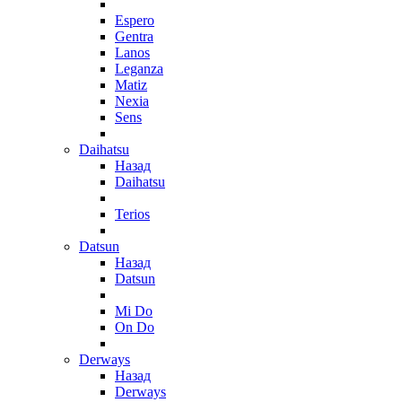
Espero
Gentra
Lanos
Leganza
Matiz
Nexia
Sens
Daihatsu
Назад
Daihatsu
Terios
Datsun
Назад
Datsun
Mi Do
On Do
Derways
Назад
Derways