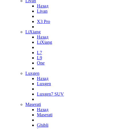
Livan
Назад
Livan
X3 Pro
LiXiang
Назад
LiXiang
L7
L9
One
Luxgen
Назад
Luxgen
Luxgen7 SUV
Maserati
Назад
Maserati
Ghibli