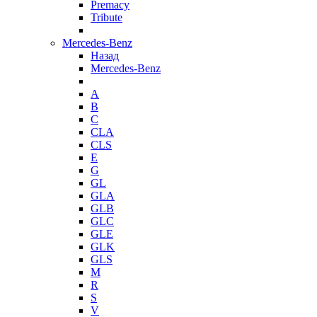
Premacy
Tribute
Mercedes-Benz
Назад
Mercedes-Benz
A
B
C
CLA
CLS
E
G
GL
GLA
GLB
GLC
GLE
GLK
GLS
M
R
S
V