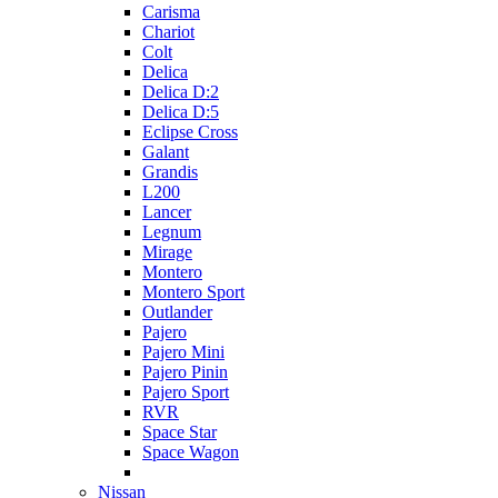
Carisma
Chariot
Colt
Delica
Delica D:2
Delica D:5
Eclipse Cross
Galant
Grandis
L200
Lancer
Legnum
Mirage
Montero
Montero Sport
Outlander
Pajero
Pajero Mini
Pajero Pinin
Pajero Sport
RVR
Space Star
Space Wagon
Nissan