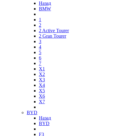
Назад
BMW
1
2
2 Active Tourer
2 Gran Tourer
3
4
5
6
7
X1
X2
X3
X4
X5
X6
X7
BYD
Назад
BYD
F3