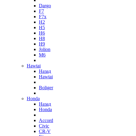
Dargo
F7
F7x
H2
H5
H6
H8
H9
Jolion
M6
Hawtai
Назад
Hawtai
Boliger
Honda
Назад
Honda
Accord
Civic
CR-V