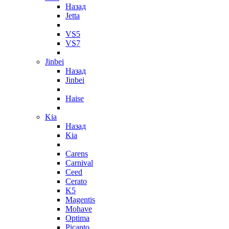
Назад
Jetta
VS5
VS7
Jinbei
Назад
Jinbei
Haise
Kia
Назад
Kia
Carens
Carnival
Ceed
Cerato
K5
Magentis
Mohave
Optima
Picanto