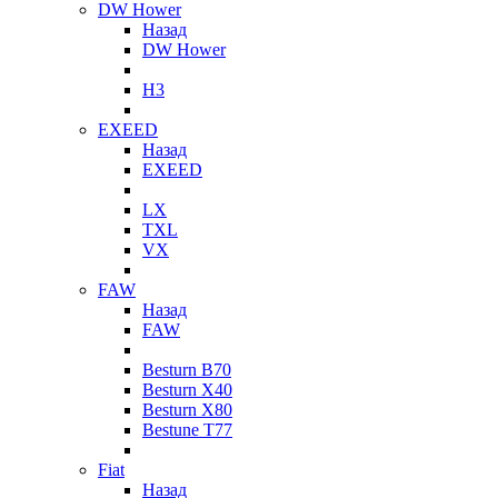
DW Hower
Назад
DW Hower
H3
EXEED
Назад
EXEED
LX
TXL
VX
FAW
Назад
FAW
Besturn B70
Besturn X40
Besturn X80
Bestune T77
Fiat
Назад