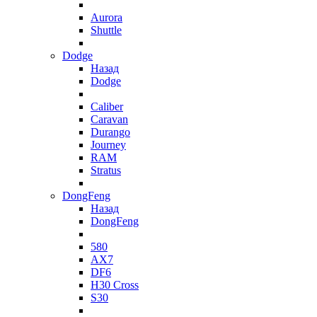
Aurora
Shuttle
Dodge
Назад
Dodge
Caliber
Caravan
Durango
Journey
RAM
Stratus
DongFeng
Назад
DongFeng
580
AX7
DF6
H30 Cross
S30