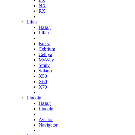
LX
NX
RX
Lifan
Назад
Lifan
Breez
Cebrium
Celliya
MyWay
Smily
Solano
X50
X60
X70
Lincoln
Назад
Lincoln
Aviator
Navigator