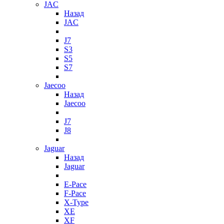
JAC
Назад
JAC
J7
S3
S5
S7
Jaecoo
Назад
Jaecoo
J7
J8
Jaguar
Назад
Jaguar
E-Pace
F-Pace
X-Type
XE
XF