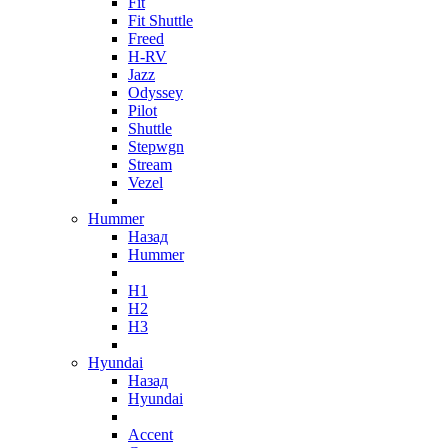
Fit
Fit Shuttle
Freed
H-RV
Jazz
Odyssey
Pilot
Shuttle
Stepwgn
Stream
Vezel
Hummer
Назад
Hummer
H1
H2
H3
Hyundai
Назад
Hyundai
Accent