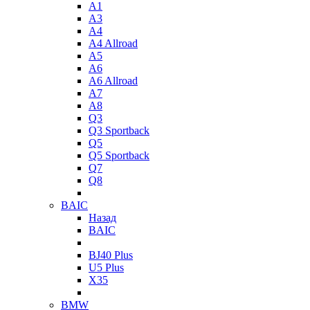
A1
A3
A4
A4 Allroad
A5
A6
A6 Allroad
A7
A8
Q3
Q3 Sportback
Q5
Q5 Sportback
Q7
Q8
BAIC
Назад
BAIC
BJ40 Plus
U5 Plus
X35
BMW