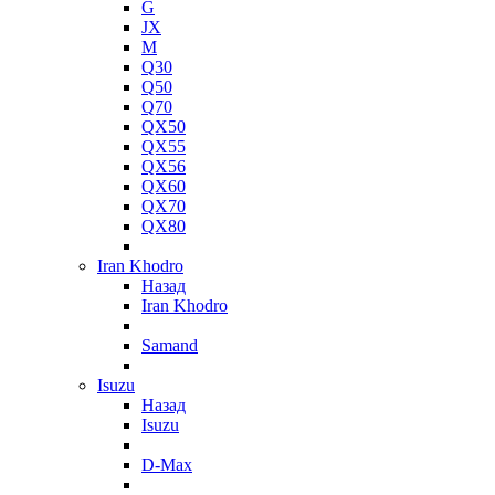
G
JX
M
Q30
Q50
Q70
QX50
QX55
QX56
QX60
QX70
QX80
Iran Khodro
Назад
Iran Khodro
Samand
Isuzu
Назад
Isuzu
D-Max