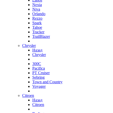
Lanos
Nexia
Niva
Orlando
Rezzo
Spark
Tahoe
Tracker
TrailBlazer
Chrysler
Назад
Chrysler
300C
Pacifica
PT Cruiser
Sebring
Town and Country
Voyager
Citroen
Назад
Citroen