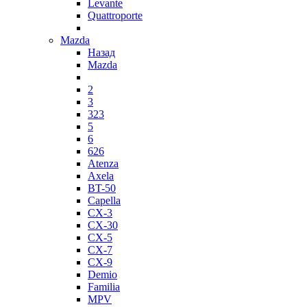
Levante
Quattroporte
Mazda
Назад
Mazda
2
3
323
5
6
626
Atenza
Axela
BT-50
Capella
CX-3
CX-30
CX-5
CX-7
CX-9
Demio
Familia
MPV