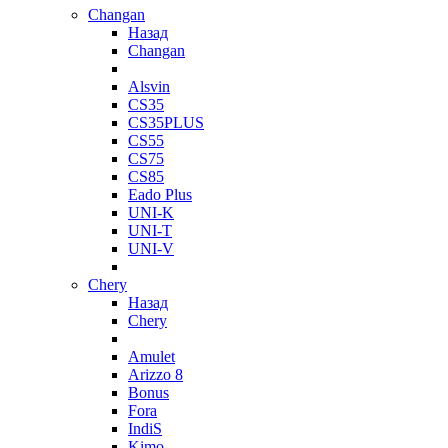
Changan
Назад
Changan
Alsvin
CS35
CS35PLUS
CS55
CS75
CS85
Eado Plus
UNI-K
UNI-T
UNI-V
Chery
Назад
Chery
Amulet
Arizzo 8
Bonus
Fora
IndiS
Kimo