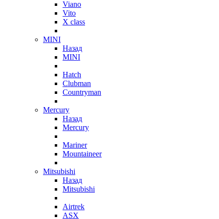
Viano
Vito
X class
MINI
Назад
MINI
Hatch
Clubman
Countryman
Mercury
Назад
Mercury
Mariner
Mountaineer
Mitsubishi
Назад
Mitsubishi
Airtrek
ASX