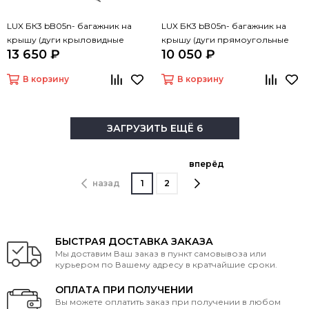
LUX БК3 bB05n- багажник на
LUX БК3 bB05n- багажник на
крышу (дуги крыловидные
крышу (дуги прямоугольные
13 650 ₽
10 050 ₽
черные 120 см, с замком)
черные 120 см, с замком)
В корзину
В корзину
ЗАГРУЗИТЬ ЕЩЁ 6
вперёд
назад
1
2
БЫСТРАЯ ДОСТАВКА ЗАКАЗА
Мы доставим Ваш заказ в пункт самовывоза или
курьером по Вашему адресу в кратчайшие сроки.
ОПЛАТА ПРИ ПОЛУЧЕНИИ
Вы можете оплатить заказ при получении в любом