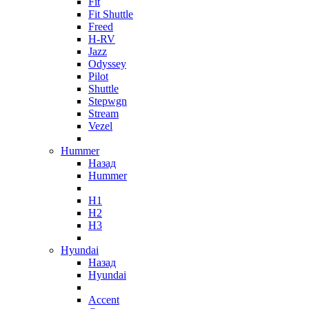
Fit
Fit Shuttle
Freed
H-RV
Jazz
Odyssey
Pilot
Shuttle
Stepwgn
Stream
Vezel
Hummer
Назад
Hummer
H1
H2
H3
Hyundai
Назад
Hyundai
Accent