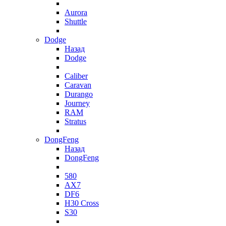
Aurora
Shuttle
Dodge
Назад
Dodge
Caliber
Caravan
Durango
Journey
RAM
Stratus
DongFeng
Назад
DongFeng
580
AX7
DF6
H30 Cross
S30