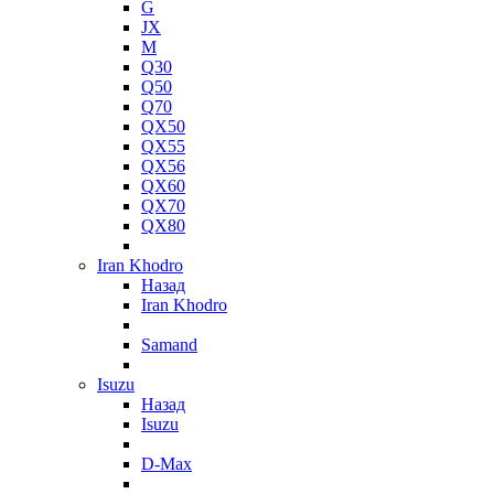
G
JX
M
Q30
Q50
Q70
QX50
QX55
QX56
QX60
QX70
QX80
Iran Khodro
Назад
Iran Khodro
Samand
Isuzu
Назад
Isuzu
D-Max