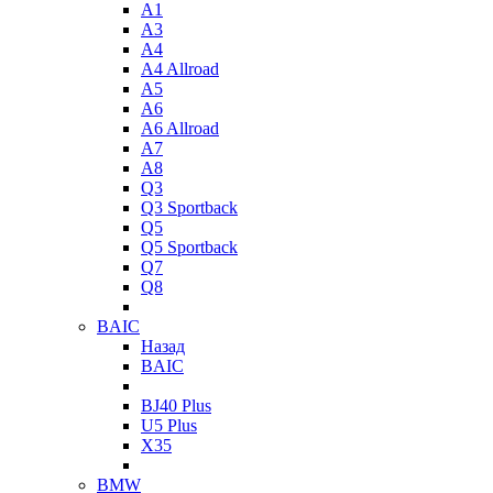
A1
A3
A4
A4 Allroad
A5
A6
A6 Allroad
A7
A8
Q3
Q3 Sportback
Q5
Q5 Sportback
Q7
Q8
BAIC
Назад
BAIC
BJ40 Plus
U5 Plus
X35
BMW