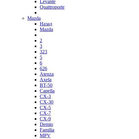
Levante
Quattroporte
Mazda
Назад
Mazda
2
3
323
5
6
626
Atenza
Axela
BT-50
Capella
CX-3
CX-30
CX-5
CX-7
CX-9
Demio
Familia
MPV