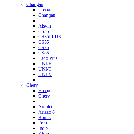
Changan
Назад
Changan
Alsvin
CS35
CS35PLUS
CS55
CS75
CS85
Eado Plus
UNI-K
UNI-T
UNI-V
Chery
Назад
Chery
Amulet
Arizzo 8
Bonus
Fora
IndiS
Kimo