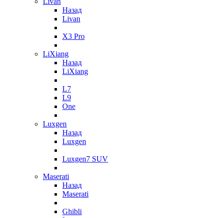
Livan
Назад
Livan
X3 Pro
LiXiang
Назад
LiXiang
L7
L9
One
Luxgen
Назад
Luxgen
Luxgen7 SUV
Maserati
Назад
Maserati
Ghibli