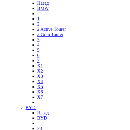
Назад
BMW
1
2
2 Active Tourer
2 Gran Tourer
3
4
5
6
7
X1
X2
X3
X4
X5
X6
X7
BYD
Назад
BYD
F3