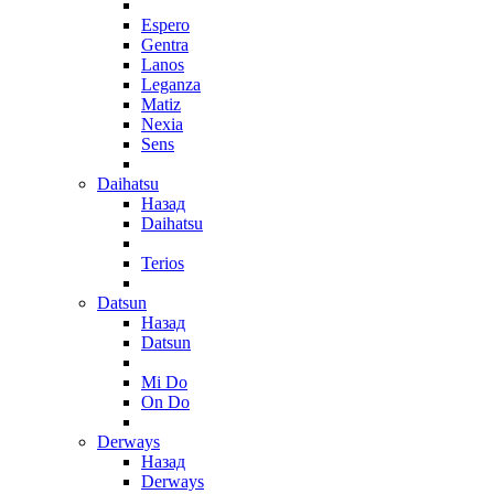
Espero
Gentra
Lanos
Leganza
Matiz
Nexia
Sens
Daihatsu
Назад
Daihatsu
Terios
Datsun
Назад
Datsun
Mi Do
On Do
Derways
Назад
Derways