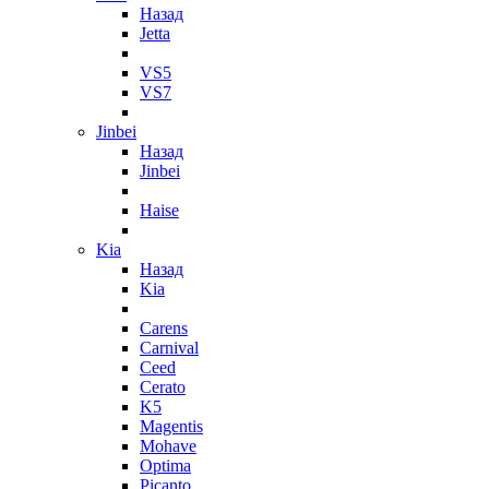
Назад
Jetta
VS5
VS7
Jinbei
Назад
Jinbei
Haise
Kia
Назад
Kia
Carens
Carnival
Ceed
Cerato
K5
Magentis
Mohave
Optima
Picanto