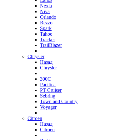
Lanos
Nexia
Niva
Orlando
Rezzo
Spark
Tahoe
Tracker
TrailBlazer
Chrysler
Назад
Chrysler
300C
Pacifica
PT Cruiser
Sebring
Town and Country
Voyager
Citroen
Назад
Citroen