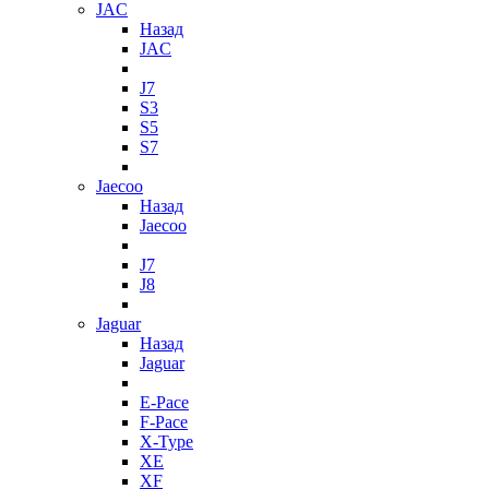
JAC
Назад
JAC
J7
S3
S5
S7
Jaecoo
Назад
Jaecoo
J7
J8
Jaguar
Назад
Jaguar
E-Pace
F-Pace
X-Type
XE
XF