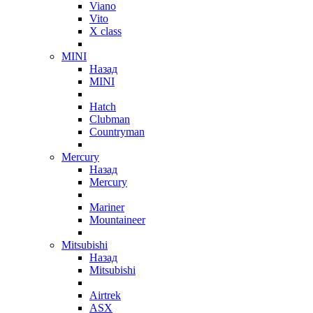
Viano
Vito
X class
MINI
Назад
MINI
Hatch
Clubman
Countryman
Mercury
Назад
Mercury
Mariner
Mountaineer
Mitsubishi
Назад
Mitsubishi
Airtrek
ASX