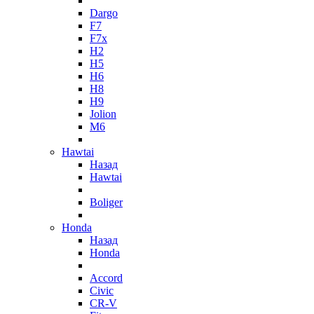
Dargo
F7
F7x
H2
H5
H6
H8
H9
Jolion
M6
Hawtai
Назад
Hawtai
Boliger
Honda
Назад
Honda
Accord
Civic
CR-V