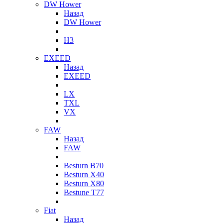
DW Hower
Назад
DW Hower
H3
EXEED
Назад
EXEED
LX
TXL
VX
FAW
Назад
FAW
Besturn B70
Besturn X40
Besturn X80
Bestune T77
Fiat
Назад