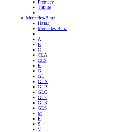
Premacy
Tribute
Mercedes-Benz
Назад
Mercedes-Benz
A
B
C
CLA
CLS
E
G
GL
GLA
GLB
GLC
GLE
GLK
GLS
M
R
S
V