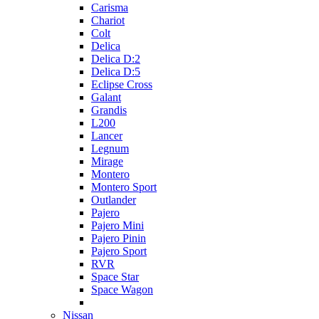
Carisma
Chariot
Colt
Delica
Delica D:2
Delica D:5
Eclipse Cross
Galant
Grandis
L200
Lancer
Legnum
Mirage
Montero
Montero Sport
Outlander
Pajero
Pajero Mini
Pajero Pinin
Pajero Sport
RVR
Space Star
Space Wagon
Nissan