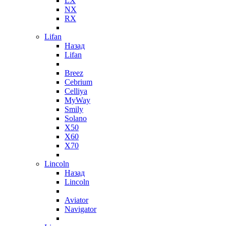
LX
NX
RX
Lifan
Назад
Lifan
Breez
Cebrium
Celliya
MyWay
Smily
Solano
X50
X60
X70
Lincoln
Назад
Lincoln
Aviator
Navigator