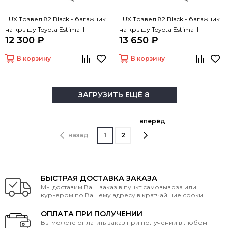
LUX Трэвел 82 Black - багажник
LUX Трэвел 82 Black - багажник
на крышу Toyota Estima III
на крышу Toyota Estima III
12 300 ₽
13 650 ₽
В корзину
В корзину
ЗАГРУЗИТЬ ЕЩЁ 8
вперёд
назад
1
2
БЫСТРАЯ ДОСТАВКА ЗАКАЗА
Мы доставим Ваш заказ в пункт самовывоза или
курьером по Вашему адресу в кратчайшие сроки.
ОПЛАТА ПРИ ПОЛУЧЕНИИ
Вы можете оплатить заказ при получении в любом