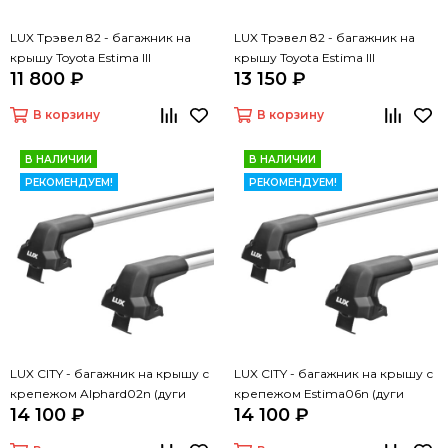
LUX Трэвел 82 - багажник на
LUX Трэвел 82 - багажник на
крышу Toyota Estima III
крышу Toyota Estima III
11 800 ₽
13 150 ₽
В корзину
В корзину
В НАЛИЧИИ
В НАЛИЧИИ
РЕКОМЕНДУЕМ!
РЕКОМЕНДУЕМ!
LUX CITY - багажник на крышу с
LUX CITY - багажник на крышу с
крепежом Alphard02n (дуги
крепежом Estima06n (дуги
14 100 ₽
14 100 ₽
крыловидные серые, 1,05м)
крыловидные серые, 1,05м)