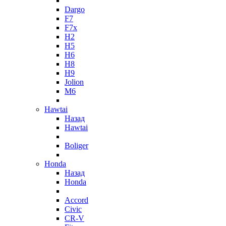
Dargo
F7
F7x
H2
H5
H6
H8
H9
Jolion
M6
Hawtai
Назад
Hawtai
Boliger
Honda
Назад
Honda
Accord
Civic
CR-V