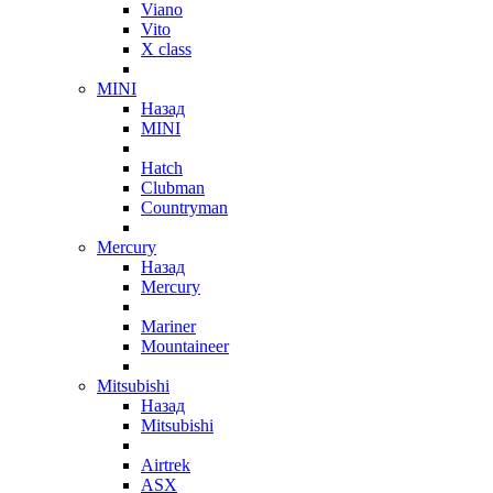
Viano
Vito
X class
MINI
Назад
MINI
Hatch
Clubman
Countryman
Mercury
Назад
Mercury
Mariner
Mountaineer
Mitsubishi
Назад
Mitsubishi
Airtrek
ASX