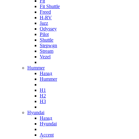
Fit
Fit Shuttle
Freed
H-RV
Jazz
Odyssey
Pilot
Shuttle
Stepwgn
Stream
Vezel
Hummer
Назад
Hummer
H1
H2
H3
Hyundai
Назад
Hyundai
Accent