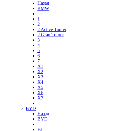
Назад
BMW
1
2
2 Active Tourer
2 Gran Tourer
3
4
5
6
7
X1
X2
X3
X4
X5
X6
X7
BYD
Назад
BYD
F3