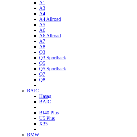
A1
A3
A4
A4 Allroad
A5
A6
A6 Allroad
A7
A8
Q3
Q3 Sportback
Q5
Q5 Sportback
Q7
Q8
BAIC
Назад
BAIC
BJ40 Plus
U5 Plus
X35
BMW