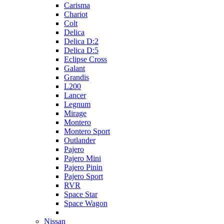
Carisma
Chariot
Colt
Delica
Delica D:2
Delica D:5
Eclipse Cross
Galant
Grandis
L200
Lancer
Legnum
Mirage
Montero
Montero Sport
Outlander
Pajero
Pajero Mini
Pajero Pinin
Pajero Sport
RVR
Space Star
Space Wagon
Nissan