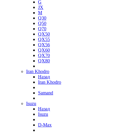
G
JX
M
Q30
Q50
Q70
QX50
QX55
QX56
QX60
QX70
QX80
Iran Khodro
Назад
Iran Khodro
Samand
Isuzu
Назад
Isuzu
D-Max