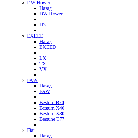
DW Hower
Назад
DW Hower
H3
EXEED
Назад
EXEED
LX
TXL
VX
FAW
Назад
FAW
Besturn B70
Besturn X40
Besturn X80
Bestune T77
Fiat
Назад