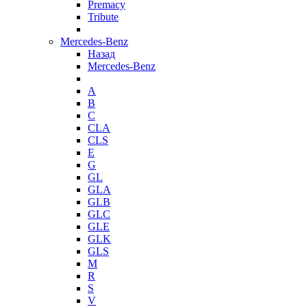
Premacy
Tribute
Mercedes-Benz
Назад
Mercedes-Benz
A
B
C
CLA
CLS
E
G
GL
GLA
GLB
GLC
GLE
GLK
GLS
M
R
S
V