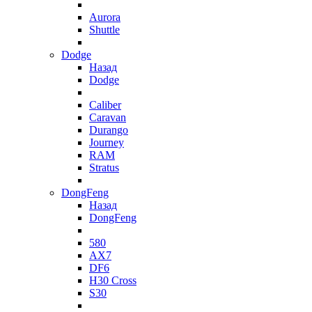
Aurora
Shuttle
Dodge
Назад
Dodge
Caliber
Caravan
Durango
Journey
RAM
Stratus
DongFeng
Назад
DongFeng
580
AX7
DF6
H30 Cross
S30