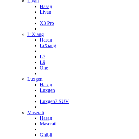
Livan
Назад
Livan
X3 Pro
LiXiang
Назад
LiXiang
L7
L9
One
Luxgen
Назад
Luxgen
Luxgen7 SUV
Maserati
Назад
Maserati
Ghibli