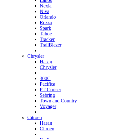
Lanos
Nexia
Niva
Orlando
Rezzo
Spark
Tahoe
Tracker
TrailBlazer
Chrysler
Назад
Chrysler
300C
Pacifica
PT Cruiser
Sebring
Town and Country
Voyager
Citroen
Назад
Citroen