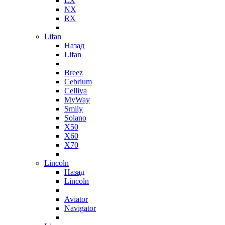
LX
NX
RX
Lifan
Назад
Lifan
Breez
Cebrium
Celliya
MyWay
Smily
Solano
X50
X60
X70
Lincoln
Назад
Lincoln
Aviator
Navigator