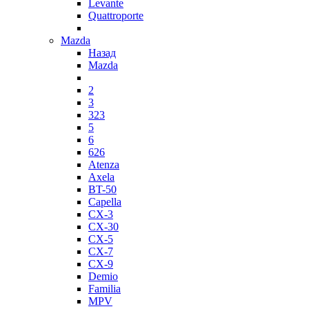
Levante
Quattroporte
Mazda
Назад
Mazda
2
3
323
5
6
626
Atenza
Axela
BT-50
Capella
CX-3
CX-30
CX-5
CX-7
CX-9
Demio
Familia
MPV