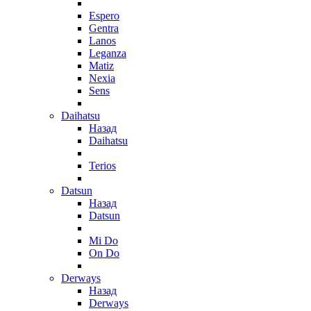
Espero
Gentra
Lanos
Leganza
Matiz
Nexia
Sens
Daihatsu
Назад
Daihatsu
Terios
Datsun
Назад
Datsun
Mi Do
On Do
Derways
Назад
Derways