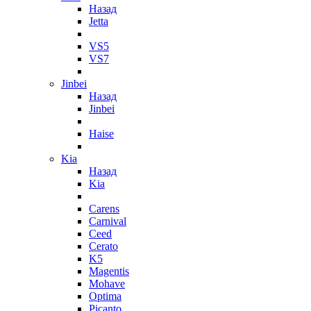
Назад
Jetta
VS5
VS7
Jinbei
Назад
Jinbei
Haise
Kia
Назад
Kia
Carens
Carnival
Ceed
Cerato
K5
Magentis
Mohave
Optima
Picanto