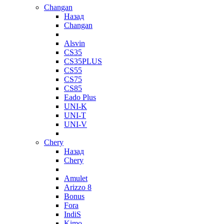
Changan
Назад
Changan
Alsvin
CS35
CS35PLUS
CS55
CS75
CS85
Eado Plus
UNI-K
UNI-T
UNI-V
Chery
Назад
Chery
Amulet
Arizzo 8
Bonus
Fora
IndiS
Kimo