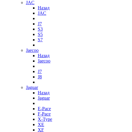
JAC
Назад
JAC
J7
S3
S5
S7
Jaecoo
Назад
Jaecoo
J7
J8
Jaguar
Назад
Jaguar
E-Pace
F-Pace
X-Type
XE
XF