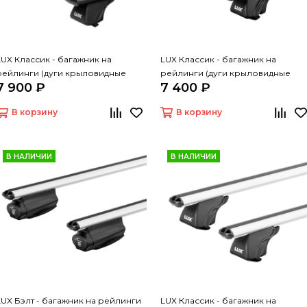
LUX Классик - багажник на
LUX Классик - багажник на
рейлинги (дуги крыловидные
рейлинги (дуги крыловидные
7 900 ₽
7 400 ₽
черные, 1,2м)
серые, 1,2м)
В корзину
В корзину
В НАЛИЧИИ
В НАЛИЧИИ
LUX Бэлт - багажник на рейлинги
LUX Классик - багажник на