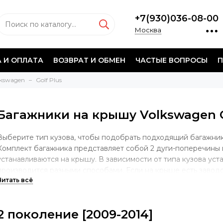
+7(930)036-08-00
Москва
 И ОПЛАТА
ВОЗВРАТ И ОБМЕН
ЧАСТЫЕ ВОПРОСЫ
П
lkswagen
Golf Plus
Багажники на крышу Volkswagen G
Выберите тип кузова, чтобы подобрать подходящий багажник 
Комплект багажника представляет собой 2 дуги-поперечины 
устанавливаются на крышу. В зависимости от типа кузова уст
производится разными способами. Если на крыше есть завод
крепления багажной системы, то опора будет учитывать имен
случае, если у автомобиля гладкая крыша без штатных мест, 
за дверной проем. Если на крыше установлены продольные д
2 поколение [2009-2014]
осуществляться непосредственно на рейлинги.