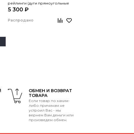
рейлинги (дуги прямоугольные
5 300 ₽
черные, 1,2м)
Распродано
Й
ОБМЕН И ВОЗВРАТ
ТОВАРА
Если товар по каким-
либо причинам не
устроил Вас - мы
вернем Вам деньги или
произведем обмен.