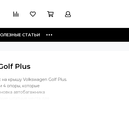
ОЛЕЗНЫЕ СТАТЬИ
olf Plus
на крышу Volkswagen Golf Plus.
и 4 опоры, которые
ановка автобагажника
ские штатные места для
но такой тип крепления. В
багажник будет крепиться скобой
уги, крепеж будет