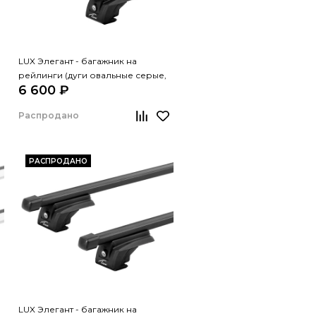
LUX Элегант - багажник на
рейлинги (дуги овальные серые,
6 600 ₽
1,2м)
Распродано
РАСПРОДАНО
LUX Элегант - багажник на