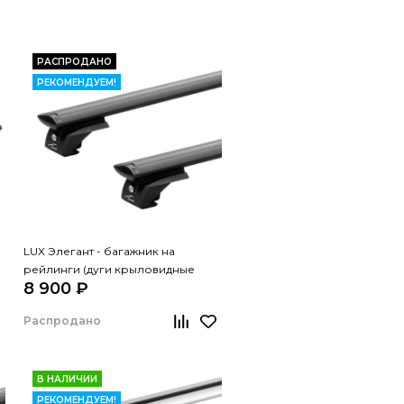
РАСПРОДАНО
РЕКОМЕНДУЕМ!
LUX Элегант - багажник на
рейлинги (дуги крыловидные
8 900 ₽
черные, 1,2м)
Распродано
В НАЛИЧИИ
РЕКОМЕНДУЕМ!