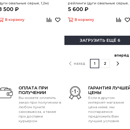
(дуги овальные серые, 1,2м)
рейлинги (дуги овальные серые,
8 500 ₽
5 600 ₽
1,2м)
В корзину
В корзину
ЗАГРУЗИТЬ ЕЩЁ 6
вперёд
назад
1
2
ОПЛАТА ПРИ
ГАРАНТИЯ ЛУЧШЕ
ПОЛУЧЕНИИ
ЦЕНЫ
Вы можете оплатить
Если в другом
заказ при получении в
интернет-магазине
любом пункте
цена ниже, мы
самовывоза, а также
постараемся
при доставке
предложить Вам
курьером.
лучшие условия.