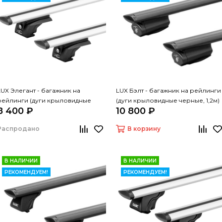
LUX Элегант - багажник на
LUX Бэлт - багажник на рейлинги
рейлинги (дуги крыловидные
(дуги крыловидные черные, 1,2м)
8 400 ₽
10 800 ₽
серые, 1,2м)
Распродано
В корзину
В НАЛИЧИИ
В НАЛИЧИИ
РЕКОМЕНДУЕМ!
РЕКОМЕНДУЕМ!