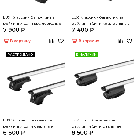
LUX Классик - багажник на
LUX Классик - багажник на
рейлинги (дуги крыловидные
рейлинги (дуги крыловидные
7 900 ₽
7 400 ₽
черные, 1,2м)
серые, 1,2м)
В корзину
В корзину
РАСПРОДАНО
В НАЛИЧИИ
LUX Элегант - багажник на
LUX Бэлт - багажник на
рейлинги (дуги овальные
рейлинги (дуги овальные
6 600 ₽
8 500 ₽
серые, 1,2м)
серые, 1,2м)