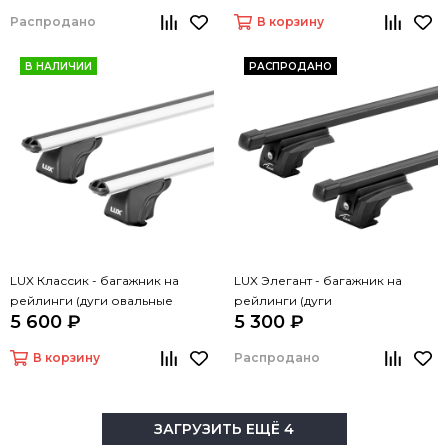
Распродано
В корзину
В НАЛИЧИИ
РАСПРОДАНО
LUX Классик - багажник на
LUX Элегант - багажник на
рейлинги (дуги овальные
рейлинги (дуги
5 600 ₽
5 300 ₽
серые, 1,2м)
прямоугольные черные, 1,2м)
В корзину
Распродано
ЗАГРУЗИТЬ ЕЩЁ 4