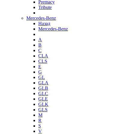
Premacy
Tribute
Mercedes-Benz
Назад
Mercedes-Benz
A
B
C
CLA
CLS
E
G
GL
GLA
GLB
GLC
GLE
GLK
GLS
M
R
S
V