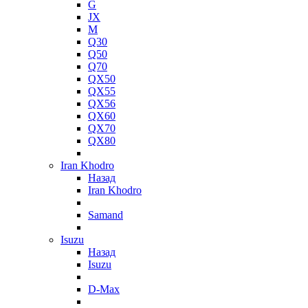
G
JX
M
Q30
Q50
Q70
QX50
QX55
QX56
QX60
QX70
QX80
Iran Khodro
Назад
Iran Khodro
Samand
Isuzu
Назад
Isuzu
D-Max