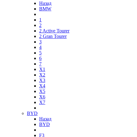
Назад
BMW
1
2
2 Active Tourer
2 Gran Tourer
3
4
5
6
7
X1
X2
X3
X4
X5
X6
X7
BYD
Назад
BYD
F3