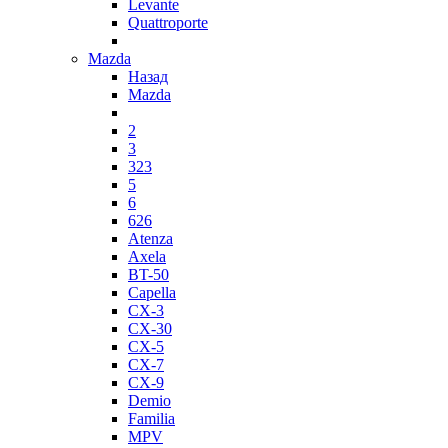
Levante
Quattroporte
Mazda
Назад
Mazda
2
3
323
5
6
626
Atenza
Axela
BT-50
Capella
CX-3
CX-30
CX-5
CX-7
CX-9
Demio
Familia
MPV