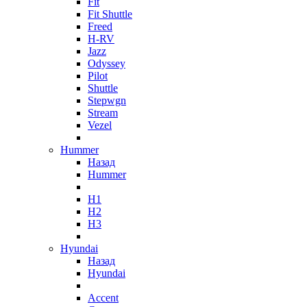
Fit
Fit Shuttle
Freed
H-RV
Jazz
Odyssey
Pilot
Shuttle
Stepwgn
Stream
Vezel
Hummer
Назад
Hummer
H1
H2
H3
Hyundai
Назад
Hyundai
Accent