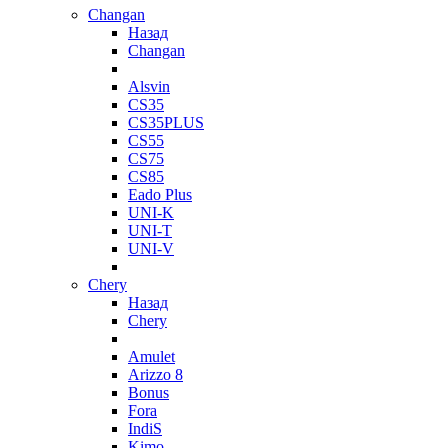
Changan
Назад
Changan
Alsvin
CS35
CS35PLUS
CS55
CS75
CS85
Eado Plus
UNI-K
UNI-T
UNI-V
Chery
Назад
Chery
Amulet
Arizzo 8
Bonus
Fora
IndiS
Kimo