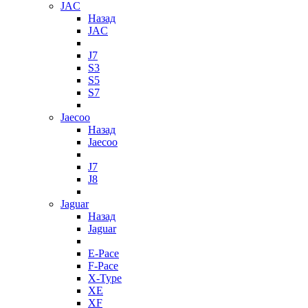
JAC
Назад
JAC
J7
S3
S5
S7
Jaecoo
Назад
Jaecoo
J7
J8
Jaguar
Назад
Jaguar
E-Pace
F-Pace
X-Type
XE
XF