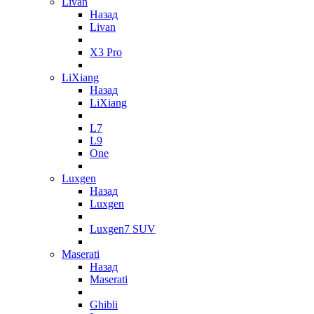
Livan
Назад
Livan
X3 Pro
LiXiang
Назад
LiXiang
L7
L9
One
Luxgen
Назад
Luxgen
Luxgen7 SUV
Maserati
Назад
Maserati
Ghibli