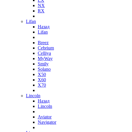
LX
NX
RX
Lifan
Назад
Lifan
Breez
Cebrium
Celliya
MyWay
Smily
Solano
X50
X60
X70
Lincoln
Назад
Lincoln
Aviator
Navigator