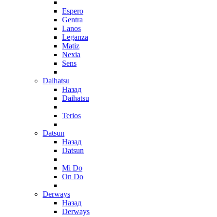
Espero
Gentra
Lanos
Leganza
Matiz
Nexia
Sens
Daihatsu
Назад
Daihatsu
Terios
Datsun
Назад
Datsun
Mi Do
On Do
Derways
Назад
Derways