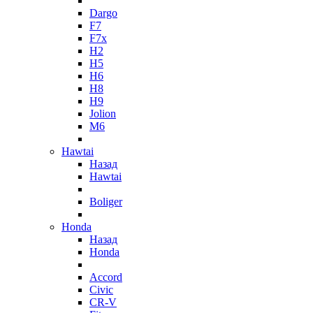
Dargo
F7
F7x
H2
H5
H6
H8
H9
Jolion
M6
Hawtai
Назад
Hawtai
Boliger
Honda
Назад
Honda
Accord
Civic
CR-V