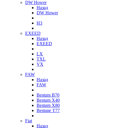
DW Hower
Назад
DW Hower
H3
EXEED
Назад
EXEED
LX
TXL
VX
FAW
Назад
FAW
Besturn B70
Besturn X40
Besturn X80
Bestune T77
Fiat
Назад