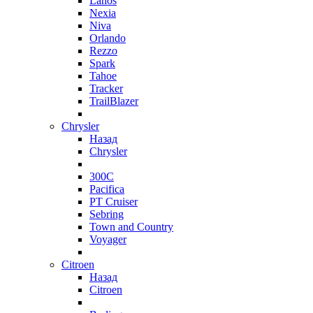
Lanos
Nexia
Niva
Orlando
Rezzo
Spark
Tahoe
Tracker
TrailBlazer
Chrysler
Назад
Chrysler
300C
Pacifica
PT Cruiser
Sebring
Town and Country
Voyager
Citroen
Назад
Citroen