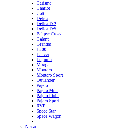
Carisma
Chariot
Colt
Delica
Delica D:2
Delica D:5
Eclipse Cross
Galant
Grandis
L200
Lancer
Legnum
Mirage
Montero
Montero Sport
Outlander
Pajero
Pajero Mini
Pajero Pinin
Pajero Sport
RVR
Space Star
Space Wagon
Nissan