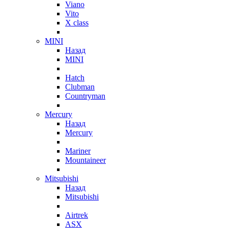
Viano
Vito
X class
MINI
Назад
MINI
Hatch
Clubman
Countryman
Mercury
Назад
Mercury
Mariner
Mountaineer
Mitsubishi
Назад
Mitsubishi
Airtrek
ASX