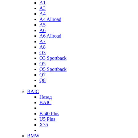
A1
A3
A4
A4 Allroad
A5
A6
A6 Allroad
A7
A8
Q3
Q3 Sportback
Q5
Q5 Sportback
Q7
Q8
BAIC
Назад
BAIC
BJ40 Plus
U5 Plus
X35
BMW