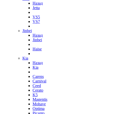
Назад
Jetta
VS5
VS7
Jinbei
Назад
Jinbei
Haise
Kia
Назад
Kia
Carens
Carnival
Ceed
Cerato
K5
Magentis
Mohave
Optima
Picanto