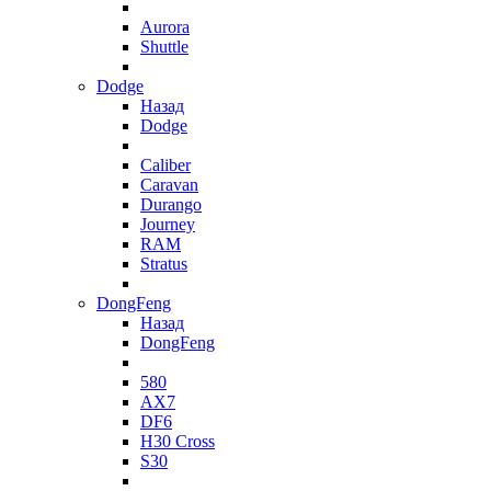
Aurora
Shuttle
Dodge
Назад
Dodge
Caliber
Caravan
Durango
Journey
RAM
Stratus
DongFeng
Назад
DongFeng
580
AX7
DF6
H30 Cross
S30