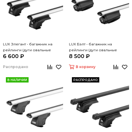
LUX Элегант - багажник на
LUX Бэлт - багажник на
рейлинги (дуги овальные
рейлинги (дуги овальные
6 600 ₽
8 500 ₽
серые, 1,3м)
серые, 1,3м)
Распродано
В корзину
В НАЛИЧИИ
РАСПРОДАНО