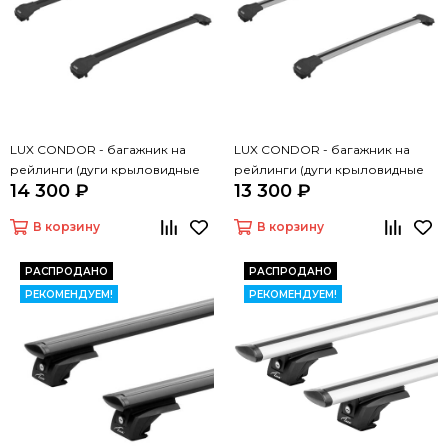
LUX CONDOR - багажник на
LUX CONDOR - багажник на
рейлинги (дуги крыловидные
рейлинги (дуги крыловидные
14 300 ₽
13 300 ₽
черные 110 см)
серые 110 см)
В корзину
В корзину
РАСПРОДАНО
РАСПРОДАНО
РЕКОМЕНДУЕМ!
РЕКОМЕНДУЕМ!