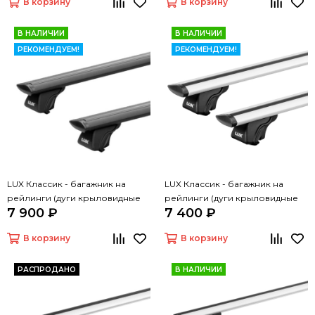
В корзину
В корзину
В НАЛИЧИИ
В НАЛИЧИИ
РЕКОМЕНДУЕМ!
РЕКОМЕНДУЕМ!
LUX Классик - багажник на
LUX Классик - багажник на
рейлинги (дуги крыловидные
рейлинги (дуги крыловидные
7 900 ₽
7 400 ₽
черные, 1,3м)
серые, 1,3м)
В корзину
В корзину
РАСПРОДАНО
В НАЛИЧИИ