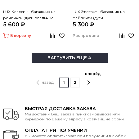
LUX Классик - багажник на
LUX Элегант - багажник на
рейлинги (дуги овальные
рейлинги (дуги
5 600 ₽
5 300 ₽
серые, 1,3м)
прямоугольные черные, 1,3м)
В корзину
Распродано
ЗАГРУЗИТЬ ЕЩЁ 4
вперёд
назад
1
2
БЫСТРАЯ ДОСТАВКА ЗАКАЗА
Мы доставим Ваш заказ в пункт самовывоза или
курьером по Вашему адресу в кратчайшие сроки.
ОПЛАТА ПРИ ПОЛУЧЕНИИ
Вы можете оплатить заказ при получении в любом