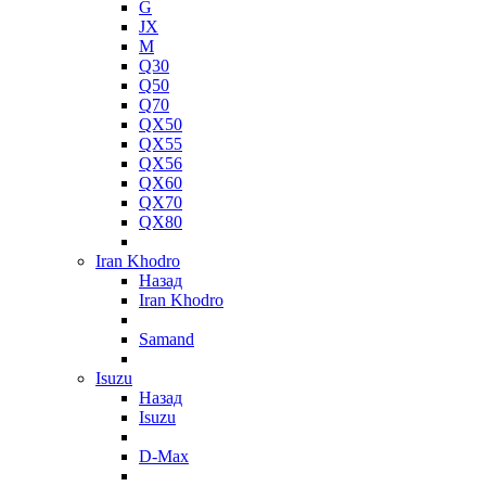
G
JX
M
Q30
Q50
Q70
QX50
QX55
QX56
QX60
QX70
QX80
Iran Khodro
Назад
Iran Khodro
Samand
Isuzu
Назад
Isuzu
D-Max