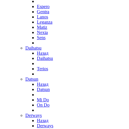
Espero
Gentra
Lanos
Leganza
Matiz
Nexia
Sens
Daihatsu
Назад
Daihatsu
Terios
Datsun
Назад
Datsun
Mi Do
On Do
Derways
Назад
Derways