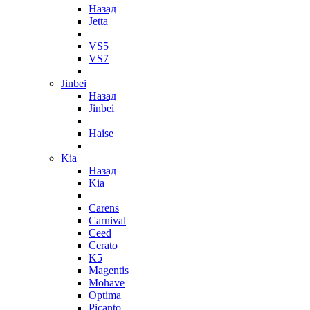
Назад
Jetta
VS5
VS7
Jinbei
Назад
Jinbei
Haise
Kia
Назад
Kia
Carens
Carnival
Ceed
Cerato
K5
Magentis
Mohave
Optima
Picanto