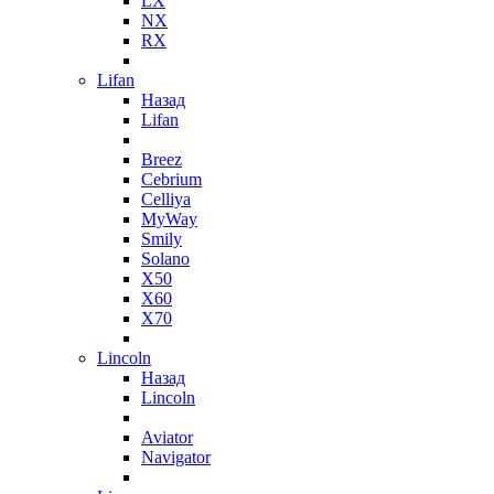
LX
NX
RX
Lifan
Назад
Lifan
Breez
Cebrium
Celliya
MyWay
Smily
Solano
X50
X60
X70
Lincoln
Назад
Lincoln
Aviator
Navigator