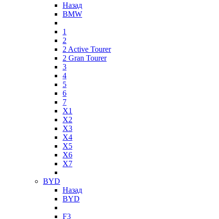
Назад
BMW
1
2
2 Active Tourer
2 Gran Tourer
3
4
5
6
7
X1
X2
X3
X4
X5
X6
X7
BYD
Назад
BYD
F3