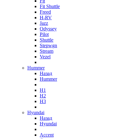
Fit
Fit Shuttle
Freed
H-RV
Jazz
Odyssey
Pilot
Shuttle
Stepwgn
Stream
Vezel
Hummer
Назад
Hummer
H1
H2
H3
Hyundai
Назад
Hyundai
Accent