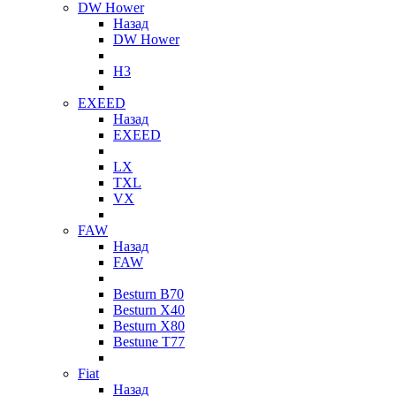
DW Hower
Назад
DW Hower
H3
EXEED
Назад
EXEED
LX
TXL
VX
FAW
Назад
FAW
Besturn B70
Besturn X40
Besturn X80
Bestune T77
Fiat
Назад