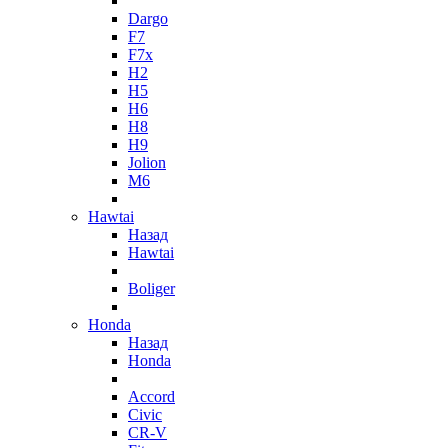
Dargo
F7
F7x
H2
H5
H6
H8
H9
Jolion
M6
Hawtai
Назад
Hawtai
Boliger
Honda
Назад
Honda
Accord
Civic
CR-V