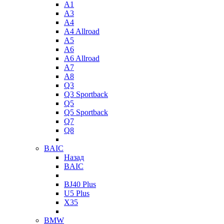
A1
A3
A4
A4 Allroad
A5
A6
A6 Allroad
A7
A8
Q3
Q3 Sportback
Q5
Q5 Sportback
Q7
Q8
BAIC
Назад
BAIC
BJ40 Plus
U5 Plus
X35
BMW