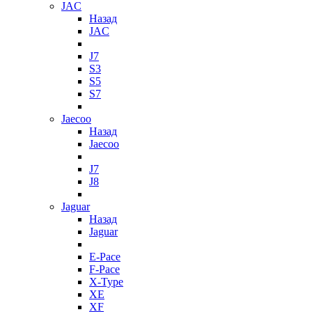
JAC
Назад
JAC
J7
S3
S5
S7
Jaecoo
Назад
Jaecoo
J7
J8
Jaguar
Назад
Jaguar
E-Pace
F-Pace
X-Type
XE
XF