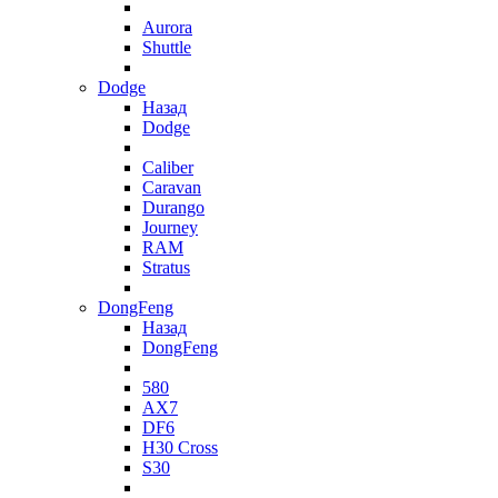
Aurora
Shuttle
Dodge
Назад
Dodge
Caliber
Caravan
Durango
Journey
RAM
Stratus
DongFeng
Назад
DongFeng
580
AX7
DF6
H30 Cross
S30