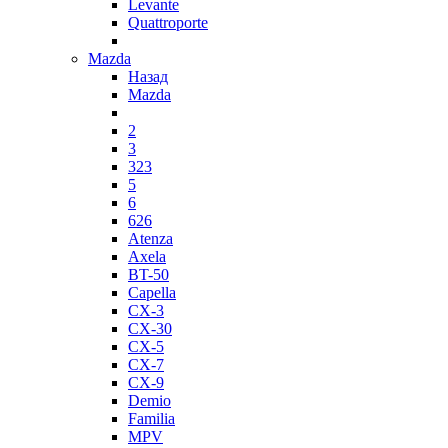
Levante
Quattroporte
Mazda
Назад
Mazda
2
3
323
5
6
626
Atenza
Axela
BT-50
Capella
CX-3
CX-30
CX-5
CX-7
CX-9
Demio
Familia
MPV