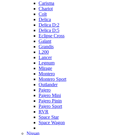
Carisma
Chariot
Colt
Delica
Delica D:2
Delica D:5
Eclipse Cross
Galant
Grandis
L200
Lancer
Legnum
Mirage
Montero
Montero Sport
Outlander
Pajero
Pajero Mini
Pajero Pinin
Pajero Sport
RVR
Space Star
Space Wagon
Nissan