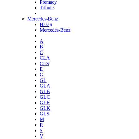
Premacy
Tribute
Mercedes-Benz
Назад
Mercedes-Benz
A
B
C
CLA
CLS
E
G
GL
GLA
GLB
GLC
GLE
GLK
GLS
M
R
S
V