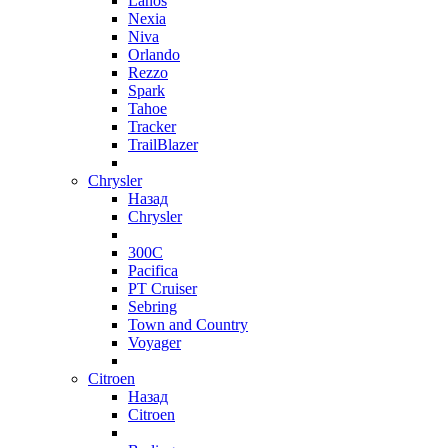
Lanos
Nexia
Niva
Orlando
Rezzo
Spark
Tahoe
Tracker
TrailBlazer
Chrysler
Назад
Chrysler
300C
Pacifica
PT Cruiser
Sebring
Town and Country
Voyager
Citroen
Назад
Citroen