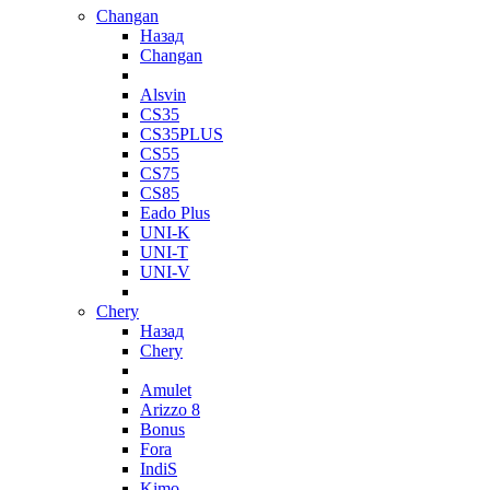
Changan
Назад
Changan
Alsvin
CS35
CS35PLUS
CS55
CS75
CS85
Eado Plus
UNI-K
UNI-T
UNI-V
Chery
Назад
Chery
Amulet
Arizzo 8
Bonus
Fora
IndiS
Kimo