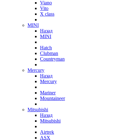
Viano
Vito
X class
MINI
Назад
MINI
Hatch
Clubman
Countryman
Mercury
Назад
Mercury
Mariner
Mountaineer
Mitsubishi
Назад
Mitsubishi
Airtrek
ASX