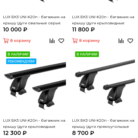
LUX БК3 UNI-K20n - багажник на
LUX БК3 UNI-K20n - багажник на
крышу (дуги овальные серые
крышу (дуги крыловидные
10 000 ₽
11 800 ₽
130 см)
серые 130 см)
В корзину
В корзину
В НАЛИЧИИ
В НАЛИЧИИ
РЕКОМЕНДУЕМ!
LUX БК3 UNI-K20n - багажник на
LUX БК3 UNI-K20n - багажник на
крышу (дуги крыловидные
крышу (дуги прямоугольные
12 300 ₽
8 700 ₽
черные 130 см)
черные 130 см)