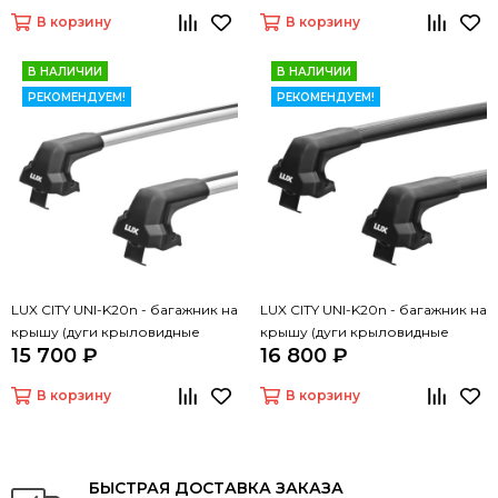
В корзину
В корзину
В НАЛИЧИИ
В НАЛИЧИИ
РЕКОМЕНДУЕМ!
РЕКОМЕНДУЕМ!
LUX CITY UNI-K20n - багажник на
LUX CITY UNI-K20n - багажник на
крышу (дуги крыловидные
крышу (дуги крыловидные
15 700 ₽
16 800 ₽
серые 130 см)
черные 130 см)
В корзину
В корзину
БЫСТРАЯ ДОСТАВКА ЗАКАЗА