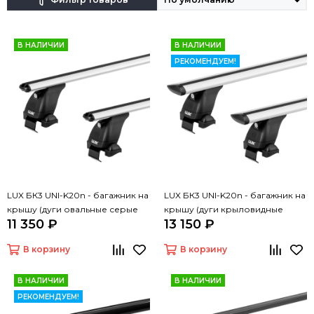
В НАЛИЧИИ
В НАЛИЧИИ
РЕКОМЕНДУЕМ!
LUX БК3 UNI-K20n - багажник на
LUX БК3 UNI-K20n - багажник на
крышу (дуги овальные серые
крышу (дуги крыловидные
11 350 ₽
13 150 ₽
130 см, с замком)
серые 130 см, с замком)
В корзину
В корзину
В НАЛИЧИИ
В НАЛИЧИИ
РЕКОМЕНДУЕМ!