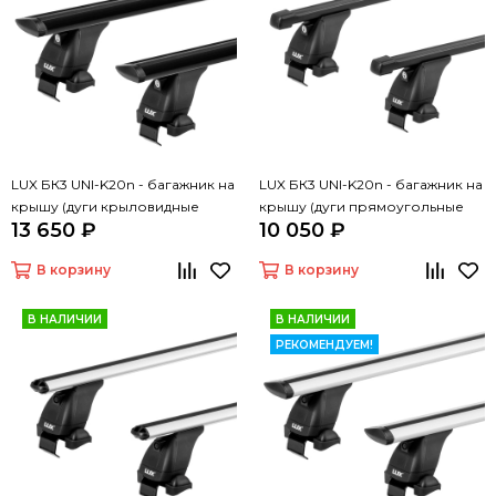
LUX БК3 UNI-K20n - багажник на
LUX БК3 UNI-K20n - багажник на
крышу (дуги крыловидные
крышу (дуги прямоугольные
13 650 ₽
10 050 ₽
черные 130 см, с замком)
черные 130 см, с замком)
В корзину
В корзину
В НАЛИЧИИ
В НАЛИЧИИ
РЕКОМЕНДУЕМ!