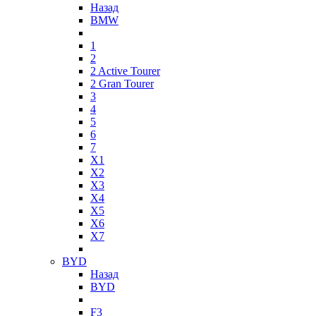
Назад
BMW
1
2
2 Active Tourer
2 Gran Tourer
3
4
5
6
7
X1
X2
X3
X4
X5
X6
X7
BYD
Назад
BYD
F3