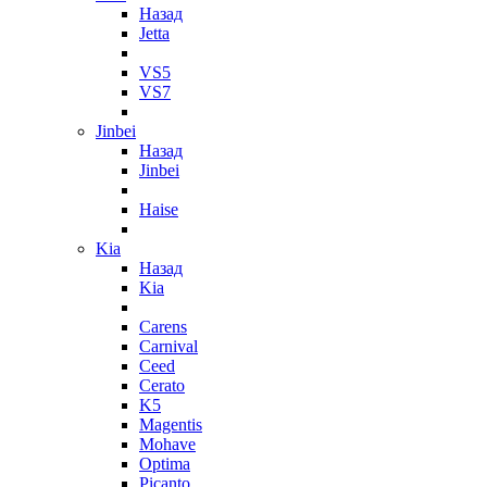
Назад
Jetta
VS5
VS7
Jinbei
Назад
Jinbei
Haise
Kia
Назад
Kia
Carens
Carnival
Ceed
Cerato
K5
Magentis
Mohave
Optima
Picanto