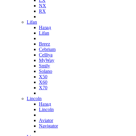
LX
NX
RX
Lifan
Назад
Lifan
Breez
Cebrium
Celliya
MyWay
Smily
Solano
X50
X60
X70
Lincoln
Назад
Lincoln
Aviator
Navigator