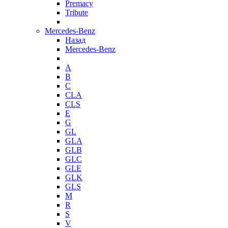
Premacy
Tribute
Mercedes-Benz
Назад
Mercedes-Benz
A
B
C
CLA
CLS
E
G
GL
GLA
GLB
GLC
GLE
GLK
GLS
M
R
S
V