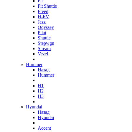
Fit
Fit Shuttle
Freed
H-RV
Jazz
Odyssey
Pilot
Shuttle
Stepwgn
Stream
Vezel
Hummer
Назад
Hummer
H1
H2
H3
Hyundai
Назад
Hyundai
Accent