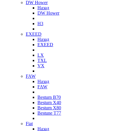
DW Hower
Назад
DW Hower
H3
EXEED
Назад
EXEED
LX
TXL
VX
FAW
Назад
FAW
Besturn B70
Besturn X40
Besturn X80
Bestune T77
Fiat
Назад