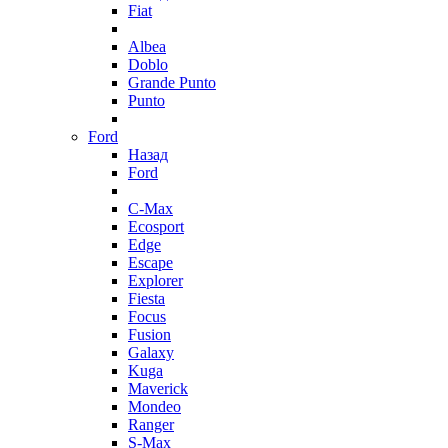
Fiat
Albea
Doblo
Grande Punto
Punto
Ford
Назад
Ford
C-Max
Ecosport
Edge
Escape
Explorer
Fiesta
Focus
Fusion
Galaxy
Kuga
Maverick
Mondeo
Ranger
S-Max