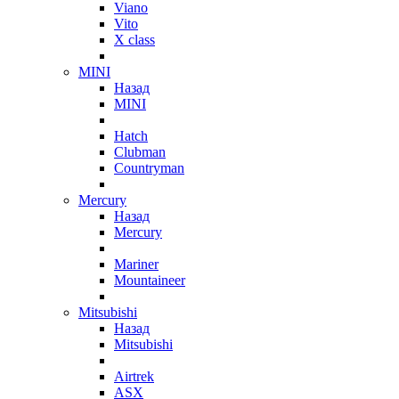
Viano
Vito
X class
MINI
Назад
MINI
Hatch
Clubman
Countryman
Mercury
Назад
Mercury
Mariner
Mountaineer
Mitsubishi
Назад
Mitsubishi
Airtrek
ASX