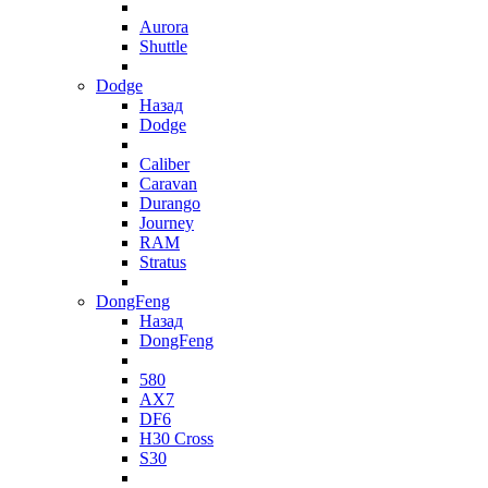
Aurora
Shuttle
Dodge
Назад
Dodge
Caliber
Caravan
Durango
Journey
RAM
Stratus
DongFeng
Назад
DongFeng
580
AX7
DF6
H30 Cross
S30