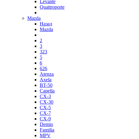
Levante
Quattroporte
Mazda
Назад
Mazda
2
3
323
5
6
626
Atenza
Axela
BT-50
Capella
CX-3
CX-30
CX-5
CX-7
CX-9
Demio
Familia
MPV