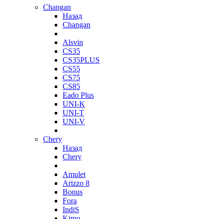
Changan
Назад
Changan
Alsvin
CS35
CS35PLUS
CS55
CS75
CS85
Eado Plus
UNI-K
UNI-T
UNI-V
Chery
Назад
Chery
Amulet
Arizzo 8
Bonus
Fora
IndiS
Kimo