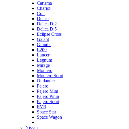
Carisma
Chariot
Colt
Delica
Delica D:2
Delica D:5
Eclipse Cross
Galant
Grandis
L200
Lancer
Legnum
Mirage
Montero
Montero Sport
Outlander
Pajero
Pajero Mini
Pajero Pinin
Pajero Sport
RVR
Space Star
Space Wagon
Nissan