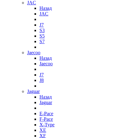
JAC
Назад
JAC
J7
S3
S5
S7
Jaecoo
Назад
Jaecoo
J7
J8
Jaguar
Назад
Jaguar
E-Pace
F-Pace
X-Type
XE
XF