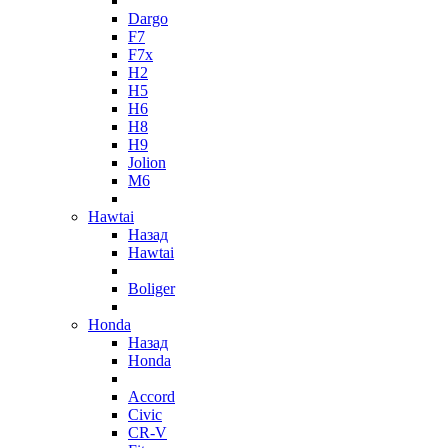
Dargo
F7
F7x
H2
H5
H6
H8
H9
Jolion
M6
Hawtai
Назад
Hawtai
Boliger
Honda
Назад
Honda
Accord
Civic
CR-V