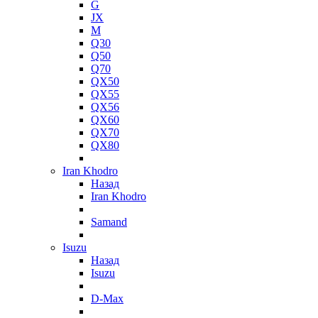
G
JX
M
Q30
Q50
Q70
QX50
QX55
QX56
QX60
QX70
QX80
Iran Khodro
Назад
Iran Khodro
Samand
Isuzu
Назад
Isuzu
D-Max