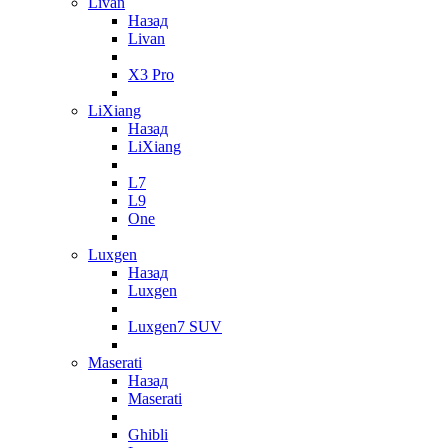
Livan
Назад
Livan
X3 Pro
LiXiang
Назад
LiXiang
L7
L9
One
Luxgen
Назад
Luxgen
Luxgen7 SUV
Maserati
Назад
Maserati
Ghibli