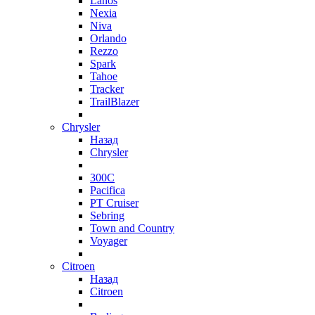
Lanos
Nexia
Niva
Orlando
Rezzo
Spark
Tahoe
Tracker
TrailBlazer
Chrysler
Назад
Chrysler
300C
Pacifica
PT Cruiser
Sebring
Town and Country
Voyager
Citroen
Назад
Citroen