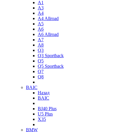
A1
A3
A4
A4 Allroad
A5
A6
A6 Allroad
A7
A8
Q3
Q3 Sportback
Q5
Q5 Sportback
Q7
Q8
BAIC
Назад
BAIC
BJ40 Plus
U5 Plus
X35
BMW