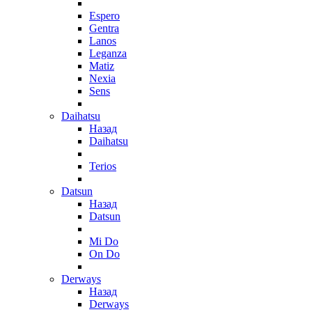
Espero
Gentra
Lanos
Leganza
Matiz
Nexia
Sens
Daihatsu
Назад
Daihatsu
Terios
Datsun
Назад
Datsun
Mi Do
On Do
Derways
Назад
Derways