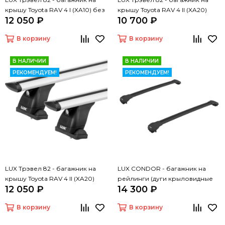
крышу Toyota RAV 4 I (XA10) без
крышу Toyota RAV 4 II (XA20)
12 050 ₽
10 700 ₽
рейлингов
без рейлингов
В корзину
В корзину
В НАЛИЧИИ
В НАЛИЧИИ
РЕКОМЕНДУЕМ!
РЕКОМЕНДУЕМ!
LUX Трэвел 82 - багажник на
LUX CONDOR - багажник на
крышу Toyota RAV 4 II (XA20)
рейлинги (дуги крыловидные
12 050 ₽
14 300 ₽
без рейлингов
черные 110 см)
В корзину
В корзину