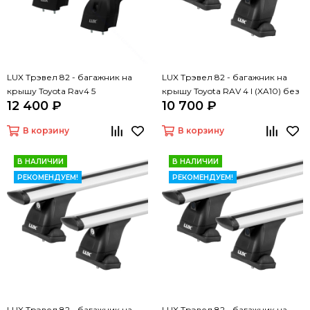
LUX Трэвел 82 - багажник на
LUX Трэвел 82 - багажник на
крышу Toyota Rav4 5
крышу Toyota RAV 4 I (XA10) без
12 400 ₽
10 700 ₽
рейлингов
В корзину
В корзину
В НАЛИЧИИ
В НАЛИЧИИ
РЕКОМЕНДУЕМ!
РЕКОМЕНДУЕМ!
LUX Трэвел 82 - багажник на
LUX Трэвел 82 - багажник на