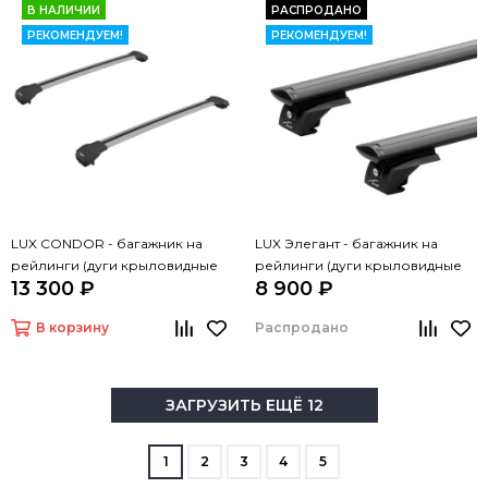
В НАЛИЧИИ
РАСПРОДАНО
РЕКОМЕНДУЕМ!
РЕКОМЕНДУЕМ!
LUX CONDOR - багажник на
LUX Элегант - багажник на
рейлинги (дуги крыловидные
рейлинги (дуги крыловидные
13 300 ₽
8 900 ₽
серые 110 см)
черные, 1,2м)
В корзину
Распродано
ЗАГРУЗИТЬ ЕЩЁ 12
1
2
3
4
5