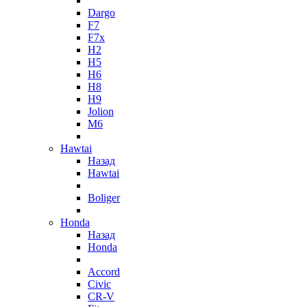
Dargo
F7
F7x
H2
H5
H6
H8
H9
Jolion
M6
Hawtai
Назад
Hawtai
Boliger
Honda
Назад
Honda
Accord
Civic
CR-V