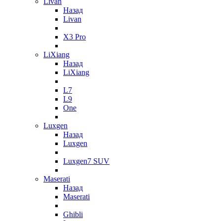
Livan
Назад
Livan
X3 Pro
LiXiang
Назад
LiXiang
L7
L9
One
Luxgen
Назад
Luxgen
Luxgen7 SUV
Maserati
Назад
Maserati
Ghibli