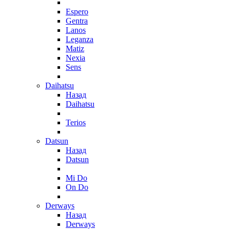
Espero
Gentra
Lanos
Leganza
Matiz
Nexia
Sens
Daihatsu
Назад
Daihatsu
Terios
Datsun
Назад
Datsun
Mi Do
On Do
Derways
Назад
Derways