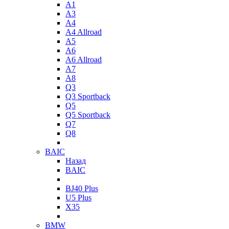
A1
A3
A4
A4 Allroad
A5
A6
A6 Allroad
A7
A8
Q3
Q3 Sportback
Q5
Q5 Sportback
Q7
Q8
BAIC
Назад
BAIC
BJ40 Plus
U5 Plus
X35
BMW