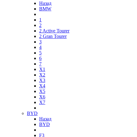
Назад
BMW
1
2
2 Active Tourer
2 Gran Tourer
3
4
5
6
7
X1
X2
X3
X4
X5
X6
X7
BYD
Назад
BYD
F3