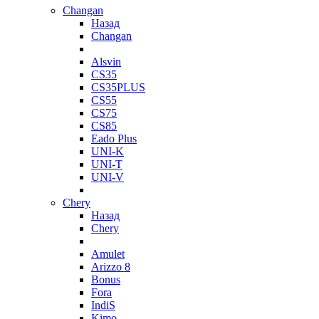
Changan
Назад
Changan
Alsvin
CS35
CS35PLUS
CS55
CS75
CS85
Eado Plus
UNI-K
UNI-T
UNI-V
Chery
Назад
Chery
Amulet
Arizzo 8
Bonus
Fora
IndiS
Kimo