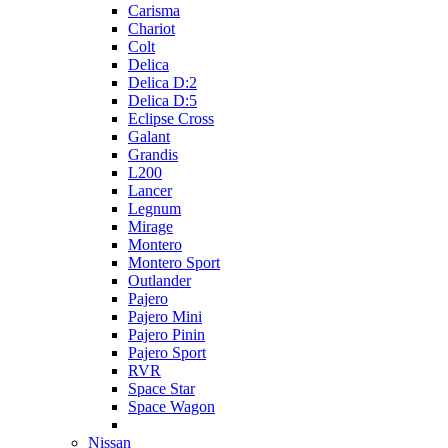
Carisma
Chariot
Colt
Delica
Delica D:2
Delica D:5
Eclipse Cross
Galant
Grandis
L200
Lancer
Legnum
Mirage
Montero
Montero Sport
Outlander
Pajero
Pajero Mini
Pajero Pinin
Pajero Sport
RVR
Space Star
Space Wagon
Nissan