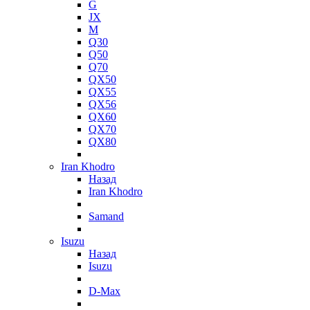
G
JX
M
Q30
Q50
Q70
QX50
QX55
QX56
QX60
QX70
QX80
Iran Khodro
Назад
Iran Khodro
Samand
Isuzu
Назад
Isuzu
D-Max