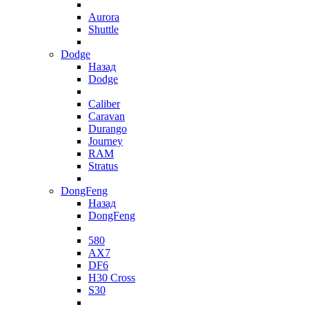
Aurora
Shuttle
Dodge
Назад
Dodge
Caliber
Caravan
Durango
Journey
RAM
Stratus
DongFeng
Назад
DongFeng
580
AX7
DF6
H30 Cross
S30