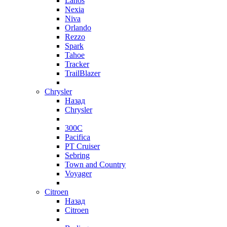
Lanos
Nexia
Niva
Orlando
Rezzo
Spark
Tahoe
Tracker
TrailBlazer
Chrysler
Назад
Chrysler
300C
Pacifica
PT Cruiser
Sebring
Town and Country
Voyager
Citroen
Назад
Citroen