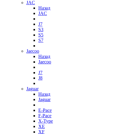
JAC
Назад
JAC
J7
S3
S5
S7
Jaecoo
Назад
Jaecoo
J7
J8
Jaguar
Назад
Jaguar
E-Pace
F-Pace
X-Type
XE
XF