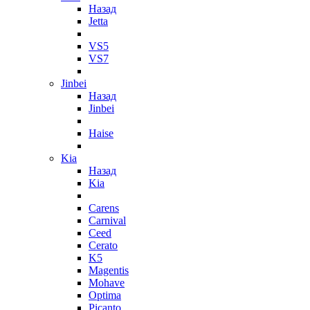
Назад
Jetta
VS5
VS7
Jinbei
Назад
Jinbei
Haise
Kia
Назад
Kia
Carens
Carnival
Ceed
Cerato
K5
Magentis
Mohave
Optima
Picanto