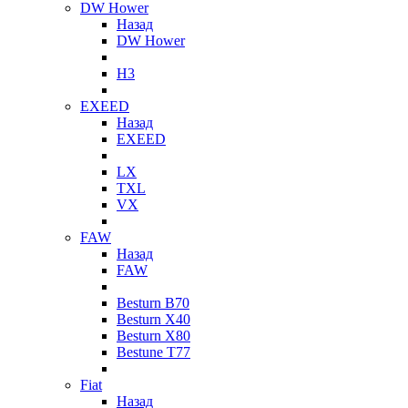
DW Hower
Назад
DW Hower
H3
EXEED
Назад
EXEED
LX
TXL
VX
FAW
Назад
FAW
Besturn B70
Besturn X40
Besturn X80
Bestune T77
Fiat
Назад