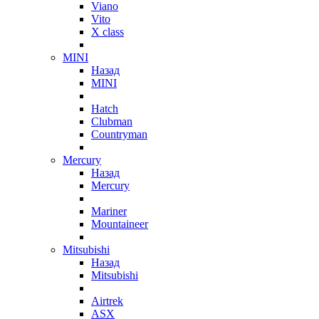
Viano
Vito
X class
MINI
Назад
MINI
Hatch
Clubman
Countryman
Mercury
Назад
Mercury
Mariner
Mountaineer
Mitsubishi
Назад
Mitsubishi
Airtrek
ASX