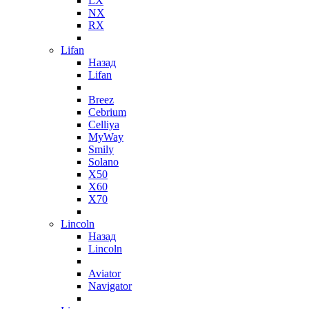
LX
NX
RX
Lifan
Назад
Lifan
Breez
Cebrium
Celliya
MyWay
Smily
Solano
X50
X60
X70
Lincoln
Назад
Lincoln
Aviator
Navigator