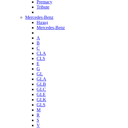
Premacy
Tribute
Mercedes-Benz
Назад
Mercedes-Benz
A
B
C
CLA
CLS
E
G
GL
GLA
GLB
GLC
GLE
GLK
GLS
M
R
S
V