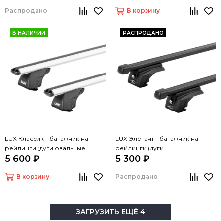
Распродано
В корзину
В НАЛИЧИИ
РАСПРОДАНО
LUX Классик - багажник на
LUX Элегант - багажник на
рейлинги (дуги овальные
рейлинги (дуги
5 600 ₽
5 300 ₽
серые, 1,2м)
прямоугольные черные, 1,2м)
В корзину
Распродано
ЗАГРУЗИТЬ ЕЩЁ 4