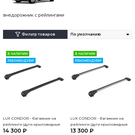
крепеж будет осуществляться непосредственно на
рейлинги.
внедорожник с рейлингами
Фильтр товаров
В НАЛИЧИИ
В НАЛИЧИИ
РЕКОМЕНДУЕМ!
РЕКОМЕНДУЕМ!
LUX CONDOR - багажник на
LUX CONDOR - багажник на
рейлинги (дуги крыловидные
рейлинги (дуги крыловидные
14 300 ₽
13 300 ₽
черные 110 см)
серые 110 см)