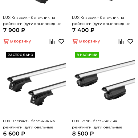
LUX Классик - багажник на
LUX Классик - багажник на
рейлинги (дуги крыловидные
рейлинги (дуги крыловидные
7 900 ₽
7 400 ₽
черные, 1,2м)
серые, 1,2м)
В корзину
В корзину
РАСПРОДАНО
В НАЛИЧИИ
LUX Элегант - багажник на
LUX Бэлт - багажник на
рейлинги (дуги овальные
рейлинги (дуги овальные
6 600 ₽
8 500 ₽
серые, 1,2м)
серые, 1,2м)