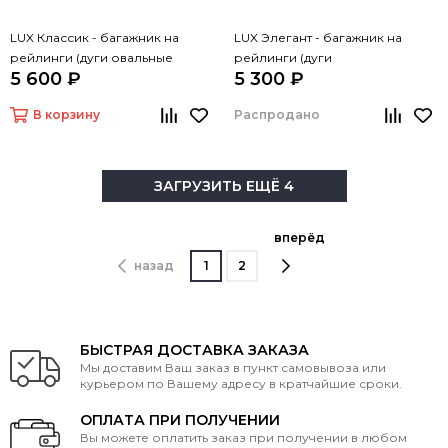
LUX Классик - багажник на
LUX Элегант - багажник на
рейлинги (дуги овальные
рейлинги (дуги
5 600 ₽
5 300 ₽
серые, 1,3м)
прямоугольные черные, 1,3м)
В корзину
Распродано
ЗАГРУЗИТЬ ЕЩЁ 4
вперёд
назад
1
2
БЫСТРАЯ ДОСТАВКА ЗАКАЗА
Мы доставим Ваш заказ в пункт самовывоза или
курьером по Вашему адресу в кратчайшие сроки.
ОПЛАТА ПРИ ПОЛУЧЕНИИ
Вы можете оплатить заказ при получении в любом