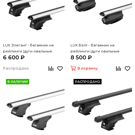
LUX Элегант - багажник на
LUX Бэлт - багажник на
рейлинги (дуги овальные
рейлинги (дуги овальные
6 600 ₽
8 500 ₽
серые, 1,3м)
серые, 1,3м)
Распродано
В корзину
В НАЛИЧИИ
РАСПРОДАНО