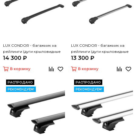
LUX CONDOR - багажник на
LUX CONDOR - багажник на
рейлинги (дуги крыловидные
рейлинги (дуги крыловидные
14 300 ₽
13 300 ₽
черные 110 см)
серые 110 см)
В корзину
В корзину
РАСПРОДАНО
РАСПРОДАНО
РЕКОМЕНДУЕМ!
РЕКОМЕНДУЕМ!