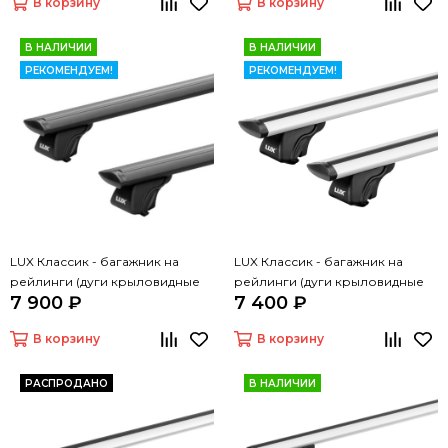
В корзину
В корзину
В НАЛИЧИИ
В НАЛИЧИИ
РЕКОМЕНДУЕМ!
РЕКОМЕНДУЕМ!
LUX Классик - багажник на
LUX Классик - багажник на
рейлинги (дуги крыловидные
рейлинги (дуги крыловидные
7 900 ₽
7 400 ₽
черные, 1,3м)
серые, 1,3м)
В корзину
В корзину
РАСПРОДАНО
В НАЛИЧИИ