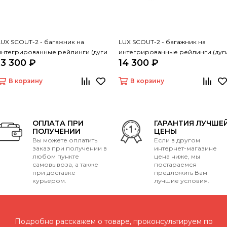
LUX SCOUT-2 - багажник на
LUX SCOUT-2 - багажник на
интегрированные рейлинги (дуги
интегрированные рейлинги (дуг
13 300 ₽
14 300 ₽
крыловидные серые 110 см)
крыловидные черные 110 см)
В корзину
В корзину
ОПЛАТА ПРИ
ГАРАНТИЯ ЛУЧШЕ
ПОЛУЧЕНИИ
ЦЕНЫ
Вы можете оплатить
Если в другом
заказ при получении в
интернет-магазине
любом пункте
цена ниже, мы
самовывоза, а также
постараемся
при доставке
предложить Вам
курьером.
лучшие условия.
Подробно расскажем о товаре, проконсультируем по