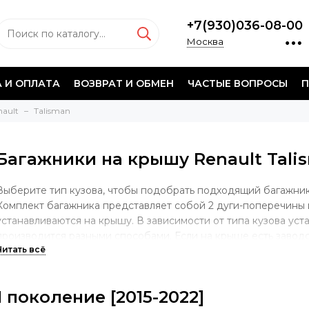
+7(930)036-08-00
Москва
 И ОПЛАТА
ВОЗВРАТ И ОБМЕН
ЧАСТЫЕ ВОПРОСЫ
П
nault
Talisman
Багажники на крышу Renault Tali
Выберите тип кузова, чтобы подобрать подходящий багажник 
Комплект багажника представляет собой 2 дуги-поперечины 
устанавливаются на крышу. В зависимости от типа кузова уст
производится разными способами. Если на крыше есть завод
крепления багажной системы, то опора будет учитывать имен
случае, если у автомобиля гладкая крыша без штатных мест, 
за дверной проем. Если на крыше установлены продольные д
1 поколение [2015-2022]
осуществляться непосредственно на рейлинги.