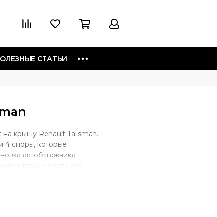
ОЛЕЗНЫЕ СТАТЬИ
sman
на крышу Renault Talisman.
и 4 опоры, которые
ановка автобагажника
ские штатные места для
но такой тип крепления. В
багажник будет крепиться скобой
уги, крепеж будет