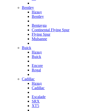
Bentley
Назад
Bentley
Bentayga
Continental Flying Spur
Flying Spur
Mulsanne
Buick
Назад
Buick
Encore
Regal
Cadillac
Назад
Cadillac
Escalade
SRX
XT5