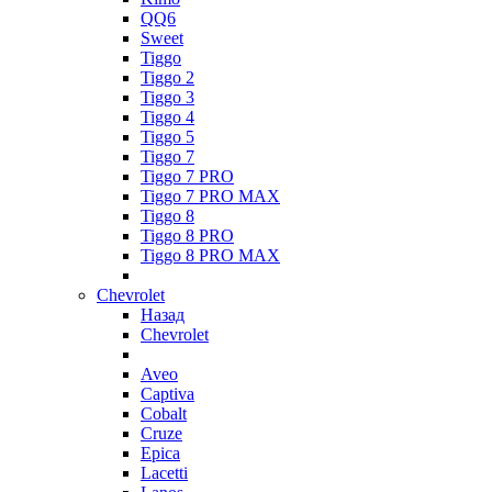
QQ6
Sweet
Tiggo
Tiggo 2
Tiggo 3
Tiggo 4
Tiggo 5
Tiggo 7
Tiggo 7 PRO
Tiggo 7 PRO MAX
Tiggo 8
Tiggo 8 PRO
Tiggo 8 PRO MAX
Chevrolet
Назад
Chevrolet
Aveo
Captiva
Cobalt
Cruze
Epica
Lacetti