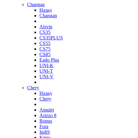
Changan
Назад
Changan
Alsvin
CS35
CS35PLUS
CS55
CS75
CS85
Eado Plus
UNI-K
UNI-T
UNI-V
Chery
Назад
Chery
Amulet
Arizzo 8
Bonus
Fora
IndiS
Kimo