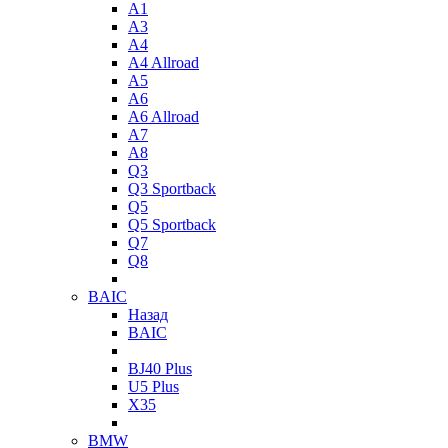
A1
A3
A4
A4 Allroad
A5
A6
A6 Allroad
A7
A8
Q3
Q3 Sportback
Q5
Q5 Sportback
Q7
Q8
BAIC
Назад
BAIC
BJ40 Plus
U5 Plus
X35
BMW