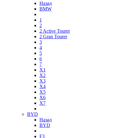
Назад
BMW
1
2
2 Active Tourer
2 Gran Tourer
3
4
5
6
7
X1
X2
X3
X4
X5
X6
X7
BYD
Назад
BYD
F3