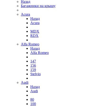
Назад
Багажники на крышу
Acura
Назад
Acura
MDX
RDX
Alfa Romeo
Назад
Alfa Romeo
147
156
159
Stelvio
Audi
Назад
Audi
80
100