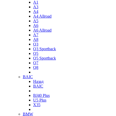
A1
A3
A4
A4 Allroad
A5
A6
A6 Allroad
A7
A8
Q3
Q3 Sportback
Q5
Q5 Sportback
Q7
Q8
BAIC
Назад
BAIC
BJ40 Plus
U5 Plus
X35
BMW