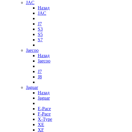
JAC
Назад
JAC
J7
S3
S5
S7
Jaecoo
Назад
Jaecoo
J7
J8
Jaguar
Назад
Jaguar
E-Pace
F-Pace
X-Type
XE
XF