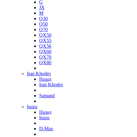
G
JX
M
Q30
Q50
Q70
QX50
QX55
QX56
QX60
QX70
QX80
Iran Khodro
Назад
Iran Khodro
Samand
Isuzu
Назад
Isuzu
D-Max