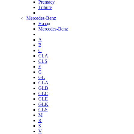
Premacy
Tribute
Mercedes-Benz
Назад
Mercedes-Benz
A
B
C
CLA
CLS
E
G
GL
GLA
GLB
GLC
GLE
GLK
GLS
M
R
S
V