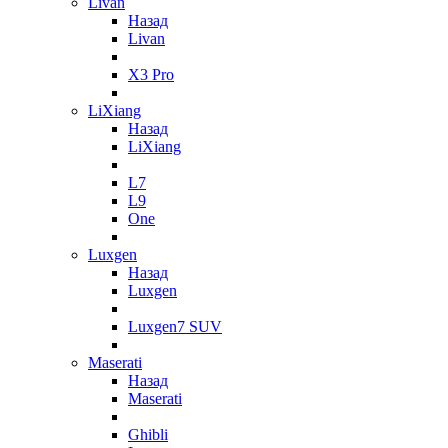
Livan
Назад
Livan
X3 Pro
LiXiang
Назад
LiXiang
L7
L9
One
Luxgen
Назад
Luxgen
Luxgen7 SUV
Maserati
Назад
Maserati
Ghibli