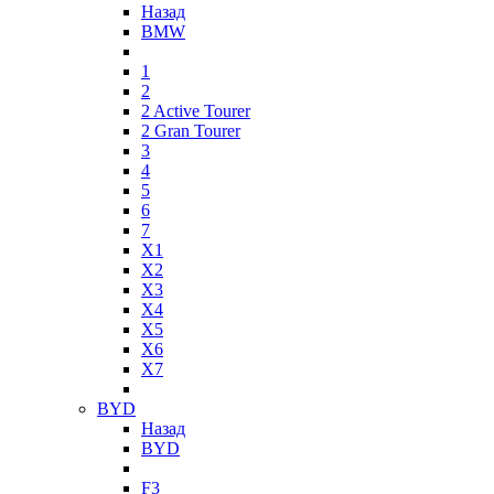
Назад
BMW
1
2
2 Active Tourer
2 Gran Tourer
3
4
5
6
7
X1
X2
X3
X4
X5
X6
X7
BYD
Назад
BYD
F3