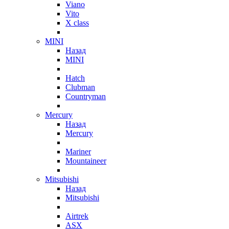
Viano
Vito
X class
MINI
Назад
MINI
Hatch
Clubman
Countryman
Mercury
Назад
Mercury
Mariner
Mountaineer
Mitsubishi
Назад
Mitsubishi
Airtrek
ASX