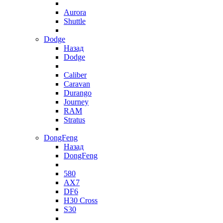
Aurora
Shuttle
Dodge
Назад
Dodge
Caliber
Caravan
Durango
Journey
RAM
Stratus
DongFeng
Назад
DongFeng
580
AX7
DF6
H30 Cross
S30