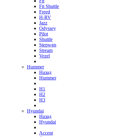
Fit
Fit Shuttle
Freed
H-RV
Jazz
Odyssey
Pilot
Shuttle
Stepwgn
Stream
Vezel
Hummer
Назад
Hummer
H1
H2
H3
Hyundai
Назад
Hyundai
Accent