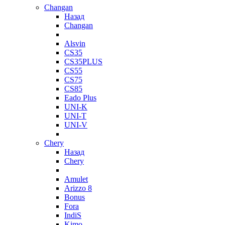
Changan
Назад
Changan
Alsvin
CS35
CS35PLUS
CS55
CS75
CS85
Eado Plus
UNI-K
UNI-T
UNI-V
Chery
Назад
Chery
Amulet
Arizzo 8
Bonus
Fora
IndiS
Kimo