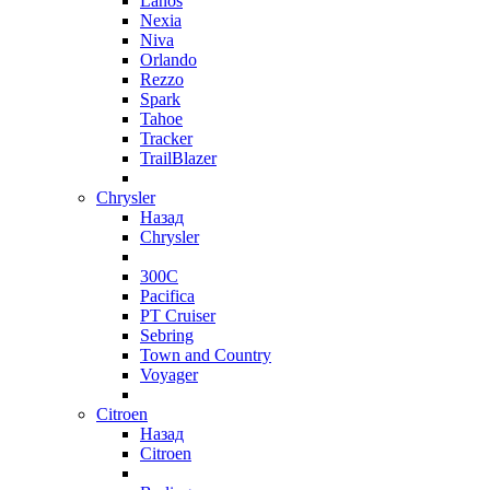
Lanos
Nexia
Niva
Orlando
Rezzo
Spark
Tahoe
Tracker
TrailBlazer
Chrysler
Назад
Chrysler
300C
Pacifica
PT Cruiser
Sebring
Town and Country
Voyager
Citroen
Назад
Citroen