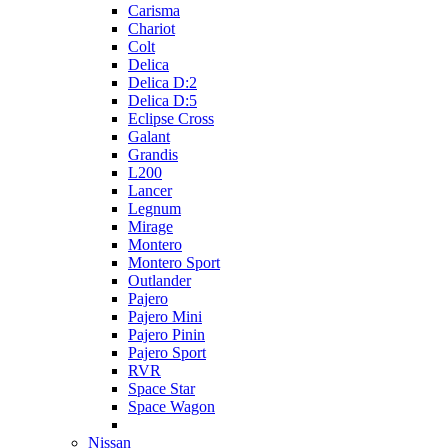
Carisma
Chariot
Colt
Delica
Delica D:2
Delica D:5
Eclipse Cross
Galant
Grandis
L200
Lancer
Legnum
Mirage
Montero
Montero Sport
Outlander
Pajero
Pajero Mini
Pajero Pinin
Pajero Sport
RVR
Space Star
Space Wagon
Nissan