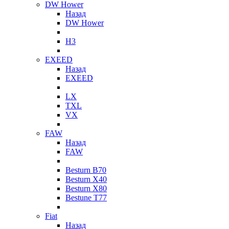
DW Hower
Назад
DW Hower
H3
EXEED
Назад
EXEED
LX
TXL
VX
FAW
Назад
FAW
Besturn B70
Besturn X40
Besturn X80
Bestune T77
Fiat
Назад