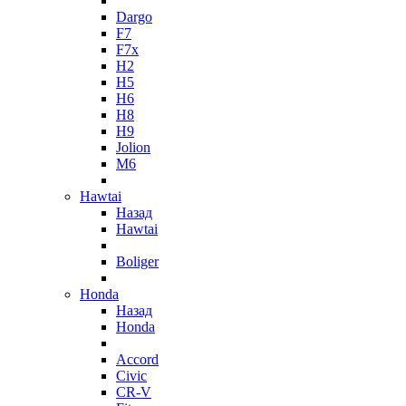
Dargo
F7
F7x
H2
H5
H6
H8
H9
Jolion
M6
Hawtai
Назад
Hawtai
Boliger
Honda
Назад
Honda
Accord
Civic
CR-V