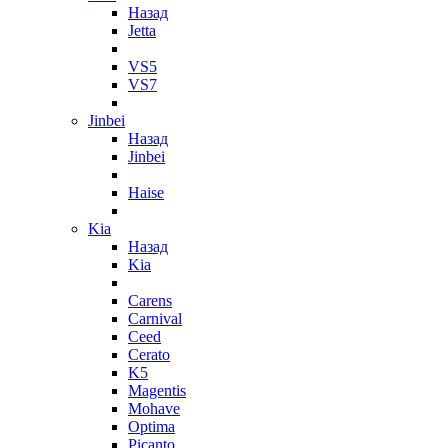
Назад
Jetta
VS5
VS7
Jinbei
Назад
Jinbei
Haise
Kia
Назад
Kia
Carens
Carnival
Ceed
Cerato
K5
Magentis
Mohave
Optima
Picanto