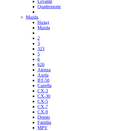
Levante
Quattroporte
Mazda
Назад
Mazda
2
3
323
5
6
626
Atenza
Axela
BT-50
Capella
CX-3
CX-30
CX-5
CX-7
CX-9
Demio
Familia
MPV