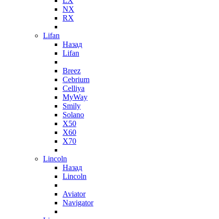
LX
NX
RX
Lifan
Назад
Lifan
Breez
Cebrium
Celliya
MyWay
Smily
Solano
X50
X60
X70
Lincoln
Назад
Lincoln
Aviator
Navigator