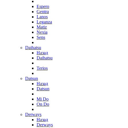
Espero
Gentra
Lanos
Leganza
Matiz
Nexia
Sens
Daihatsu
Назад
Daihatsu
Terios
Datsun
Назад
Datsun
Mi Do
On Do
Derways
Назад
Derways