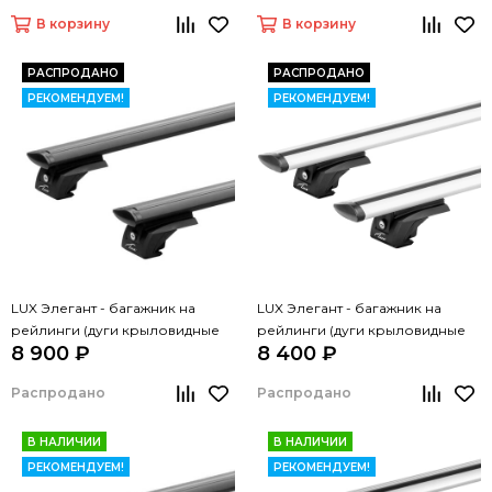
В корзину
В корзину
РАСПРОДАНО
РАСПРОДАНО
РЕКОМЕНДУЕМ!
РЕКОМЕНДУЕМ!
LUX Элегант - багажник на
LUX Элегант - багажник на
рейлинги (дуги крыловидные
рейлинги (дуги крыловидные
8 900 ₽
8 400 ₽
черные, 1,3м)
серые, 1,3м)
Распродано
Распродано
В НАЛИЧИИ
В НАЛИЧИИ
РЕКОМЕНДУЕМ!
РЕКОМЕНДУЕМ!