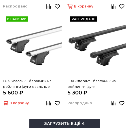
Распродано
В корзину
В НАЛИЧИИ
РАСПРОДАНО
LUX Классик - багажник на
LUX Элегант - багажник на
рейлинги (дуги овальные
рейлинги (дуги
5 600 ₽
5 300 ₽
серые, 1,3м)
прямоугольные черные, 1,3м)
В корзину
Распродано
ЗАГРУЗИТЬ ЕЩЁ 4