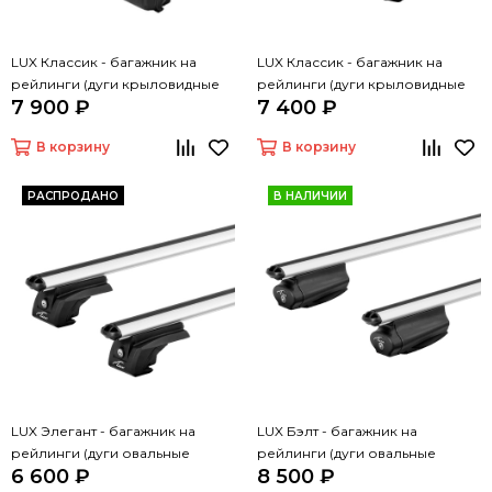
LUX Классик - багажник на
LUX Классик - багажник на
рейлинги (дуги крыловидные
рейлинги (дуги крыловидные
7 900 ₽
7 400 ₽
черные, 1,3м)
серые, 1,3м)
В корзину
В корзину
РАСПРОДАНО
В НАЛИЧИИ
LUX Элегант - багажник на
LUX Бэлт - багажник на
рейлинги (дуги овальные
рейлинги (дуги овальные
6 600 ₽
8 500 ₽
серые, 1,3м)
серые, 1,3м)