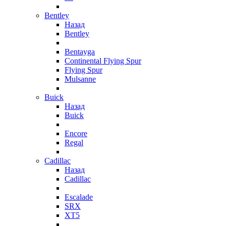
Bentley
Назад
Bentley
Bentayga
Continental Flying Spur
Flying Spur
Mulsanne
Buick
Назад
Buick
Encore
Regal
Cadillac
Назад
Cadillac
Escalade
SRX
XT5