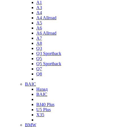
A1
A3
A4
A4 Allroad
A5
A6
A6 Allroad
A7
A8
Q3
Q3 Sportback
Q5
Q5 Sportback
Q7
Q8
BAIC
Назад
BAIC
BJ40 Plus
U5 Plus
X35
BMW