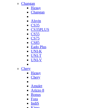
Changan
Назад
Changan
Alsvin
CS35
CS35PLUS
CS55
CS75
CS85
Eado Plus
UNI-K
UNI-T
UNI-V
Chery
Назад
Chery
Amulet
Arizzo 8
Bonus
Fora
IndiS
Kimo