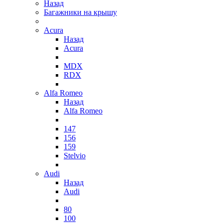
Назад
Багажники на крышу
Acura
Назад
Acura
MDX
RDX
Alfa Romeo
Назад
Alfa Romeo
147
156
159
Stelvio
Audi
Назад
Audi
80
100