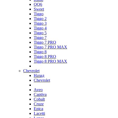
QQ6
Sweet
Tiggo
Tiggo 2
Tiggo 3
Tiggo 4
Tiggo 5
Tiggo 7
Tiggo 7 PRO
Tiggo 7 PRO MAX
Tiggo 8
Tiggo 8 PRO
Tiggo 8 PRO MAX
Chevrolet
Назад
Chevrolet
Aveo
Captiva
Cobalt
Cruze
Epica
Lacetti