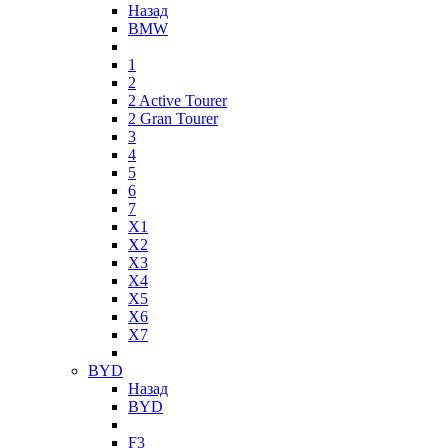
Назад
BMW
1
2
2 Active Tourer
2 Gran Tourer
3
4
5
6
7
X1
X2
X3
X4
X5
X6
X7
BYD
Назад
BYD
F3