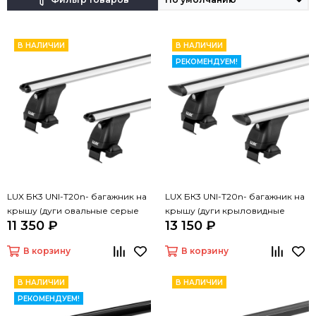
В НАЛИЧИИ
В НАЛИЧИИ
РЕКОМЕНДУЕМ!
LUX БК3 UNI-T20n- багажник на
LUX БК3 UNI-T20n- багажник на
крышу (дуги овальные серые
крышу (дуги крыловидные
11 350 ₽
13 150 ₽
120 см, с замком)
серые 120 см, с замком)
В корзину
В корзину
В НАЛИЧИИ
В НАЛИЧИИ
РЕКОМЕНДУЕМ!