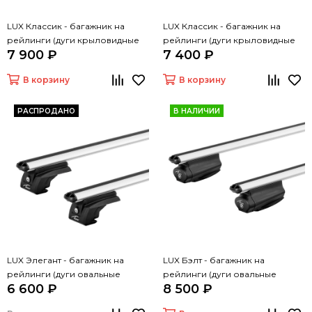
LUX Классик - багажник на
LUX Классик - багажник на
рейлинги (дуги крыловидные
рейлинги (дуги крыловидные
7 900 ₽
7 400 ₽
черные, 1,3м)
серые, 1,3м)
В корзину
В корзину
РАСПРОДАНО
В НАЛИЧИИ
LUX Элегант - багажник на
LUX Бэлт - багажник на
рейлинги (дуги овальные
рейлинги (дуги овальные
6 600 ₽
8 500 ₽
серые, 1,3м)
серые, 1,3м)