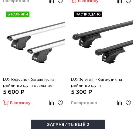
Распродано
В корзину
В НАЛИЧИИ
РАСПРОДАНО
LUX Классик - багажник на
LUX Элегант - багажник на
рейлинги (дуги овальные
рейлинги (дуги
5 600 ₽
5 300 ₽
серые, 1,3м)
прямоугольные черные, 1,3м)
В корзину
Распродано
ЗАГРУЗИТЬ ЕЩЁ 2