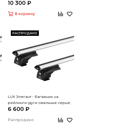
10 300 ₽
В корзину
РАСПРОДАНО
LUX Элегант - багажник на
рейлинги (дуги овальные серые,
6 600 ₽
1,2м)
Распродано