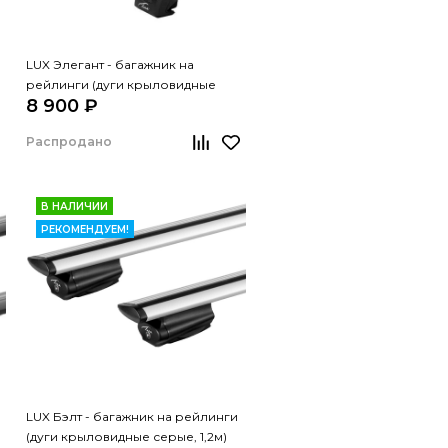
LUX Элегант - багажник на
рейлинги (дуги крыловидные
8 900 ₽
черные, 1,2м)
Распродано
В НАЛИЧИИ
РЕКОМЕНДУЕМ!
LUX Бэлт - багажник на рейлинги
(дуги крыловидные серые, 1,2м)