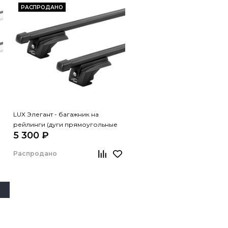
РАСПРОДАНО
LUX Элегант - багажник на
рейлинги (дуги прямоугольные
5 300 ₽
черные, 1,2м)
Распродано