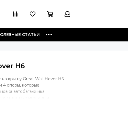
ОЛЕЗНЫЕ СТАТЬИ
over H6
на крышу Great Wall Hover H6.
и 4 опоры, которые
ановка автобагажника
ские штатные места для
но такой тип крепления. В
багажник будет крепиться скобой
уги, крепеж будет