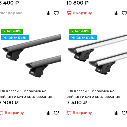
8 400 ₽
10 800 ₽
серые, 1,2м)
Распродано
В корзину
В НАЛИЧИИ
В НАЛИЧИИ
РЕКОМЕНДУЕМ!
РЕКОМЕНДУЕМ!
LUX Классик - багажник на
LUX Классик - багажник на
рейлинги (дуги крыловидные
рейлинги (дуги крыловидные
7 900 ₽
7 400 ₽
черные, 1,2м)
серые, 1,2м)
В корзину
В корзину