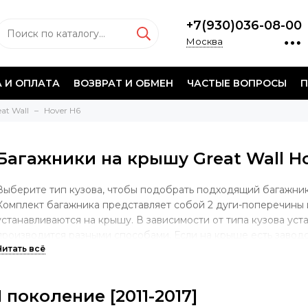
+7(930)036-08-00
Москва
 И ОПЛАТА
ВОЗВРАТ И ОБМЕН
ЧАСТЫЕ ВОПРОСЫ
П
at Wall
Hover H6
Багажники на крышу Great Wall H
Выберите тип кузова, чтобы подобрать подходящий багажник 
Комплект багажника представляет собой 2 дуги-поперечины 
устанавливаются на крышу. В зависимости от типа кузова уст
производится разными способами. Если на крыше есть завод
крепления багажной системы, то опора будет учитывать имен
случае, если у автомобиля гладкая крыша без штатных мест, 
за дверной проем. Если на крыше установлены продольные д
1 поколение [2011-2017]
осуществляться непосредственно на рейлинги.