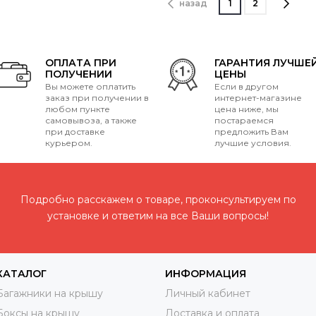
назад
1
2
ОПЛАТА ПРИ
ГАРАНТИЯ ЛУЧШЕ
ПОЛУЧЕНИИ
ЦЕНЫ
Вы можете оплатить
Если в другом
заказ при получении в
интернет-магазине
любом пункте
цена ниже, мы
самовывоза, а также
постараемся
при доставке
предложить Вам
курьером.
лучшие условия.
Подробно расскажем о товаре, проконсультируем по
установке и ответим на все Ваши вопросы!
КАТАЛОГ
ИНФОРМАЦИЯ
Багажники на крышу
Личный кабинет
Боксы на крышу
Доставка и оплата