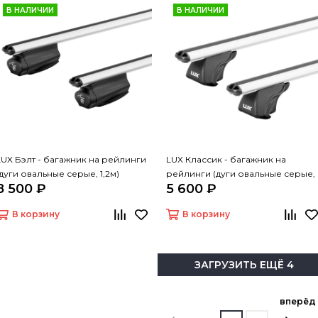
В НАЛИЧИИ
В НАЛИЧИИ
LUX Бэлт - багажник на рейлинги
LUX Классик - багажник на
(дуги овальные серые, 1,2м)
рейлинги (дуги овальные серые,
8 500 ₽
5 600 ₽
1,2м)
В корзину
В корзину
ЗАГРУЗИТЬ ЕЩЁ 4
вперёд