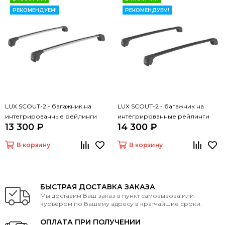
РЕКОМЕНДУЕМ!
РЕКОМЕНДУЕМ!
LUX SCOUT-2 - багажник на
LUX SCOUT-2 - багажник на
интегрированные рейлинги
интегрированные рейлинги
13 300 ₽
14 300 ₽
(дуги крыловидные серые 110
(дуги крыловидные черные 110
см)
см)
В корзину
В корзину
БЫСТРАЯ ДОСТАВКА ЗАКАЗА
Мы доставим Ваш заказ в пункт самовывоза или
курьером по Вашему адресу в кратчайшие сроки.
ОПЛАТА ПРИ ПОЛУЧЕНИИ