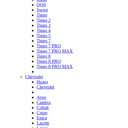
QQ6
Sweet
Tiggo
Tiggo 2
Tiggo 3
Tiggo 4
Tiggo 5
Tiggo 7
Tiggo 7 PRO
Tiggo 7 PRO MAX
Tiggo 8
Tiggo 8 PRO
Tiggo 8 PRO MAX
Chevrolet
Назад
Chevrolet
Aveo
Captiva
Cobalt
Cruze
Epica
Lacetti