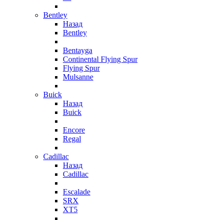
Bentley
Назад
Bentley
Bentayga
Continental Flying Spur
Flying Spur
Mulsanne
Buick
Назад
Buick
Encore
Regal
Cadillac
Назад
Cadillac
Escalade
SRX
XT5