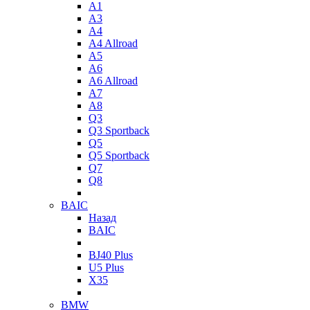
A1
A3
A4
A4 Allroad
A5
A6
A6 Allroad
A7
A8
Q3
Q3 Sportback
Q5
Q5 Sportback
Q7
Q8
BAIC
Назад
BAIC
BJ40 Plus
U5 Plus
X35
BMW