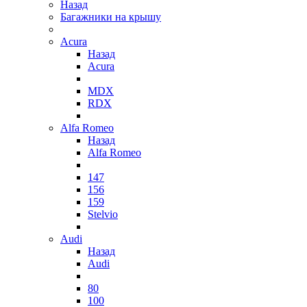
Назад
Багажники на крышу
Acura
Назад
Acura
MDX
RDX
Alfa Romeo
Назад
Alfa Romeo
147
156
159
Stelvio
Audi
Назад
Audi
80
100