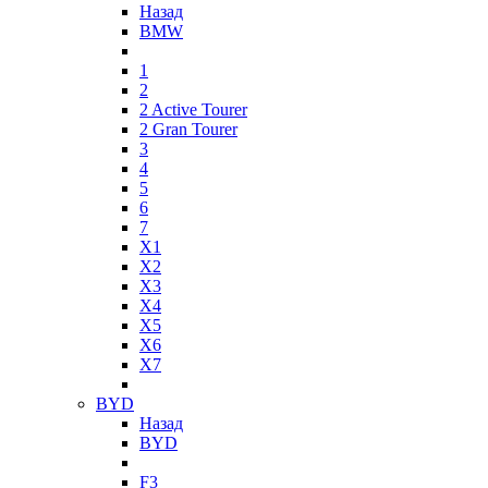
Назад
BMW
1
2
2 Active Tourer
2 Gran Tourer
3
4
5
6
7
X1
X2
X3
X4
X5
X6
X7
BYD
Назад
BYD
F3