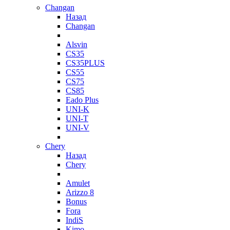
Changan
Назад
Changan
Alsvin
CS35
CS35PLUS
CS55
CS75
CS85
Eado Plus
UNI-K
UNI-T
UNI-V
Chery
Назад
Chery
Amulet
Arizzo 8
Bonus
Fora
IndiS
Kimo