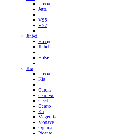
Назад
Jetta
VS5
VS7
Jinbei
Назад
Jinbei
Haise
Kia
Назад
Kia
Carens
Carnival
Ceed
Cerato
K5
Magentis
Mohave
Optima
Picanto