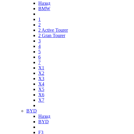
Назад
BMW
1
2
2 Active Tourer
2 Gran Tourer
3
4
5
6
7
X1
X2
X3
X4
X5
X6
X7
BYD
Назад
BYD
F3