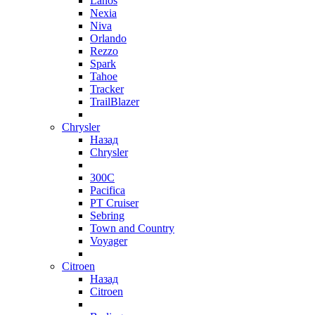
Lanos
Nexia
Niva
Orlando
Rezzo
Spark
Tahoe
Tracker
TrailBlazer
Chrysler
Назад
Chrysler
300C
Pacifica
PT Cruiser
Sebring
Town and Country
Voyager
Citroen
Назад
Citroen