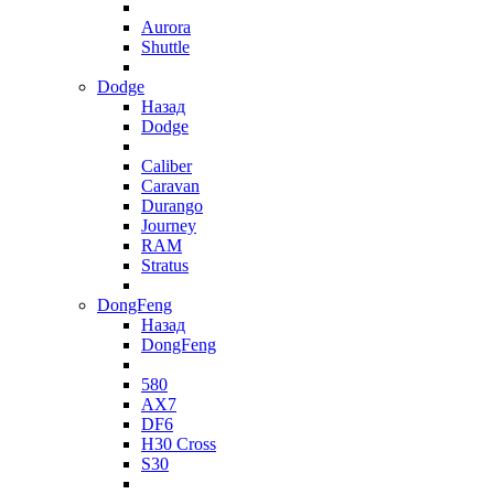
Aurora
Shuttle
Dodge
Назад
Dodge
Caliber
Caravan
Durango
Journey
RAM
Stratus
DongFeng
Назад
DongFeng
580
AX7
DF6
H30 Cross
S30