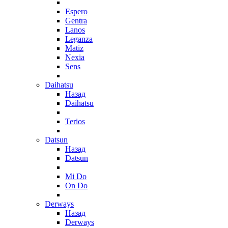
Espero
Gentra
Lanos
Leganza
Matiz
Nexia
Sens
Daihatsu
Назад
Daihatsu
Terios
Datsun
Назад
Datsun
Mi Do
On Do
Derways
Назад
Derways