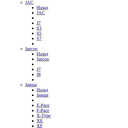
JAC
Назад
JAC
J7
S3
S5
S7
Jaecoo
Назад
Jaecoo
J7
J8
Jaguar
Назад
Jaguar
E-Pace
F-Pace
X-Type
XE
XF