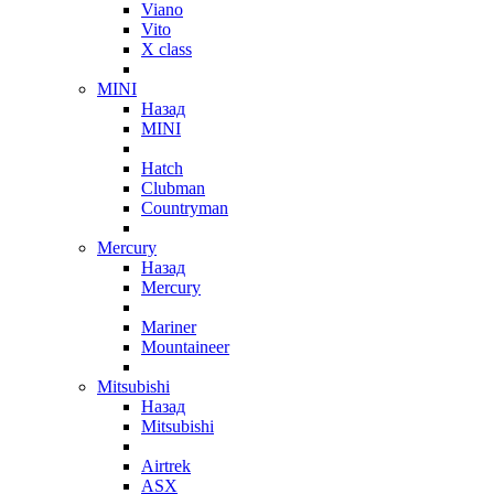
Viano
Vito
X class
MINI
Назад
MINI
Hatch
Clubman
Countryman
Mercury
Назад
Mercury
Mariner
Mountaineer
Mitsubishi
Назад
Mitsubishi
Airtrek
ASX