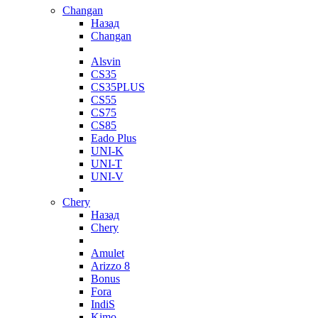
Changan
Назад
Changan
Alsvin
CS35
CS35PLUS
CS55
CS75
CS85
Eado Plus
UNI-K
UNI-T
UNI-V
Chery
Назад
Chery
Amulet
Arizzo 8
Bonus
Fora
IndiS
Kimo