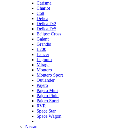
Carisma
Chariot
Colt
Delica
Delica D:2
Delica D:5
Eclipse Cross
Galant
Grandis
L200
Lancer
Legnum
Mirage
Montero
Montero Sport
Outlander
Pajero
Pajero Mini
Pajero Pinin
Pajero Sport
RVR
Space Star
Space Wagon
Nissan