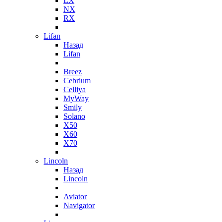
LX
NX
RX
Lifan
Назад
Lifan
Breez
Cebrium
Celliya
MyWay
Smily
Solano
X50
X60
X70
Lincoln
Назад
Lincoln
Aviator
Navigator