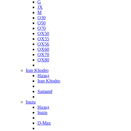
G
JX
M
Q30
Q50
Q70
QX50
QX55
QX56
QX60
QX70
QX80
Iran Khodro
Назад
Iran Khodro
Samand
Isuzu
Назад
Isuzu
D-Max