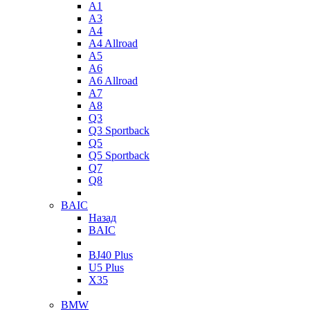
A1
A3
A4
A4 Allroad
A5
A6
A6 Allroad
A7
A8
Q3
Q3 Sportback
Q5
Q5 Sportback
Q7
Q8
BAIC
Назад
BAIC
BJ40 Plus
U5 Plus
X35
BMW