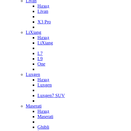
Livan
Назад
Livan
X3 Pro
LiXiang
Назад
LiXiang
L7
L9
One
Luxgen
Назад
Luxgen
Luxgen7 SUV
Maserati
Назад
Maserati
Ghibli