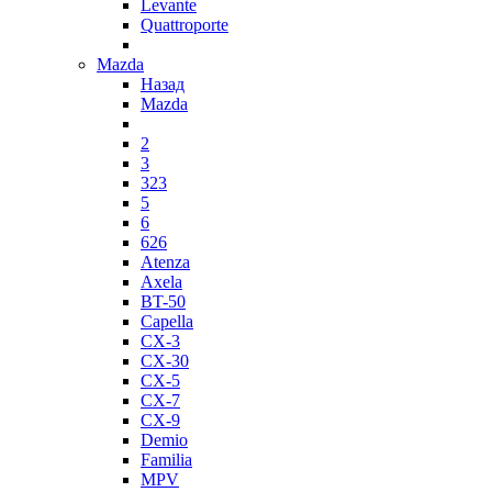
Levante
Quattroporte
Mazda
Назад
Mazda
2
3
323
5
6
626
Atenza
Axela
BT-50
Capella
CX-3
CX-30
CX-5
CX-7
CX-9
Demio
Familia
MPV