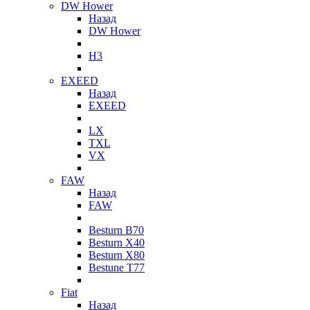
DW Hower
Назад
DW Hower
H3
EXEED
Назад
EXEED
LX
TXL
VX
FAW
Назад
FAW
Besturn B70
Besturn X40
Besturn X80
Bestune T77
Fiat
Назад