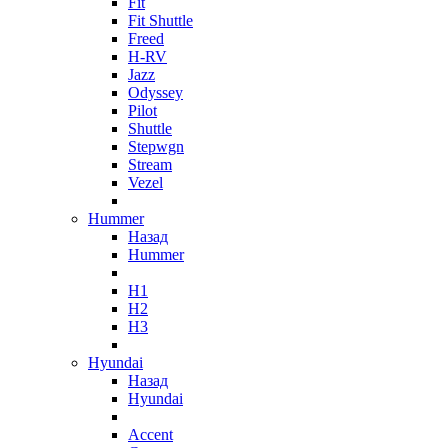
Fit
Fit Shuttle
Freed
H-RV
Jazz
Odyssey
Pilot
Shuttle
Stepwgn
Stream
Vezel
Hummer
Назад
Hummer
H1
H2
H3
Hyundai
Назад
Hyundai
Accent