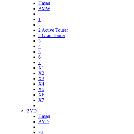
Назад
BMW
1
2
2 Active Tourer
2 Gran Tourer
3
4
5
6
7
X1
X2
X3
X4
X5
X6
X7
BYD
Назад
BYD
F3