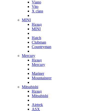
Viano
Vito
X class
MINI
Назад
MINI
Hatch
Clubman
Countryman
Mercury
Назад
Mercury
Mariner
Mountaineer
Mitsubishi
Назад
Mitsubishi
Airtrek
ASX