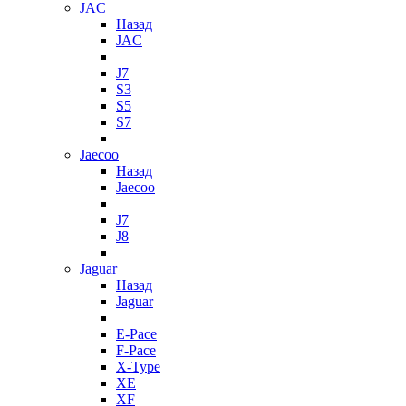
JAC
Назад
JAC
J7
S3
S5
S7
Jaecoo
Назад
Jaecoo
J7
J8
Jaguar
Назад
Jaguar
E-Pace
F-Pace
X-Type
XE
XF