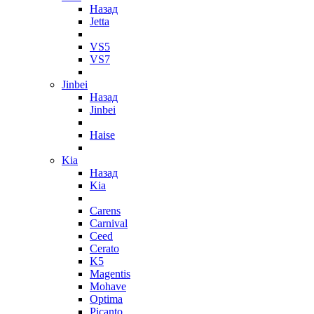
Назад
Jetta
VS5
VS7
Jinbei
Назад
Jinbei
Haise
Kia
Назад
Kia
Carens
Carnival
Ceed
Cerato
K5
Magentis
Mohave
Optima
Picanto