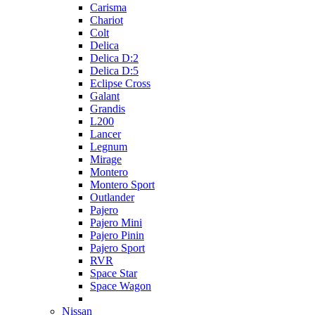
Carisma
Chariot
Colt
Delica
Delica D:2
Delica D:5
Eclipse Cross
Galant
Grandis
L200
Lancer
Legnum
Mirage
Montero
Montero Sport
Outlander
Pajero
Pajero Mini
Pajero Pinin
Pajero Sport
RVR
Space Star
Space Wagon
Nissan