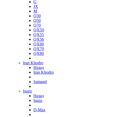
G
JX
M
Q30
Q50
Q70
QX50
QX55
QX56
QX60
QX70
QX80
Iran Khodro
Назад
Iran Khodro
Samand
Isuzu
Назад
Isuzu
D-Max