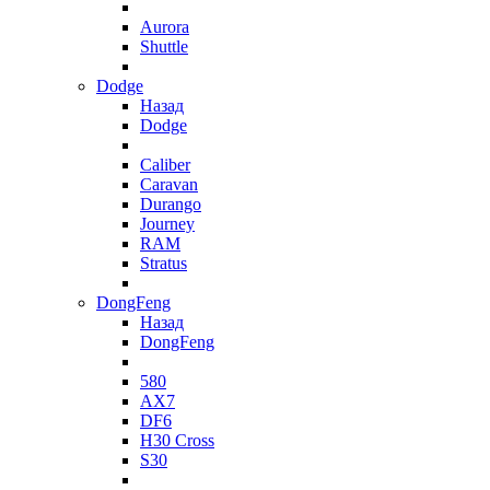
Aurora
Shuttle
Dodge
Назад
Dodge
Caliber
Caravan
Durango
Journey
RAM
Stratus
DongFeng
Назад
DongFeng
580
AX7
DF6
H30 Cross
S30