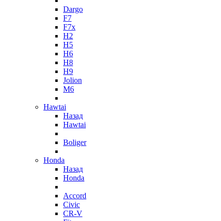
Dargo
F7
F7x
H2
H5
H6
H8
H9
Jolion
M6
Hawtai
Назад
Hawtai
Boliger
Honda
Назад
Honda
Accord
Civic
CR-V