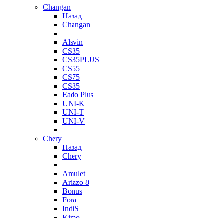
Changan
Назад
Changan
Alsvin
CS35
CS35PLUS
CS55
CS75
CS85
Eado Plus
UNI-K
UNI-T
UNI-V
Chery
Назад
Chery
Amulet
Arizzo 8
Bonus
Fora
IndiS
Kimo