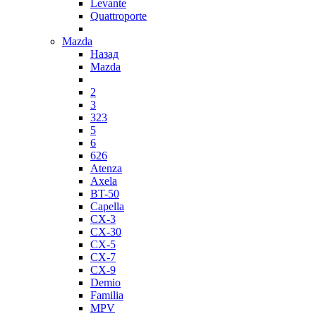
Levante
Quattroporte
Mazda
Назад
Mazda
2
3
323
5
6
626
Atenza
Axela
BT-50
Capella
CX-3
CX-30
CX-5
CX-7
CX-9
Demio
Familia
MPV