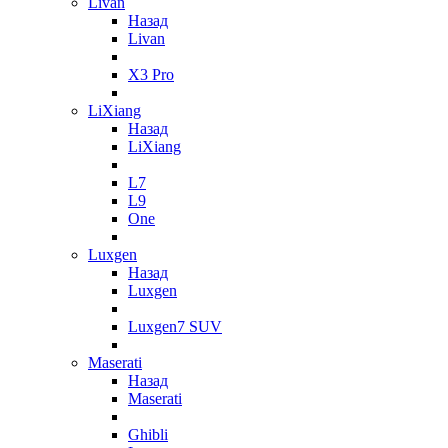
Livan
Назад
Livan
X3 Pro
LiXiang
Назад
LiXiang
L7
L9
One
Luxgen
Назад
Luxgen
Luxgen7 SUV
Maserati
Назад
Maserati
Ghibli