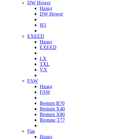
DW Hower
Назад
DW Hower
H3
EXEED
Назад
EXEED
LX
TXL
VX
FAW
Назад
FAW
Besturn B70
Besturn X40
Besturn X80
Bestune T77
Fiat
Назад