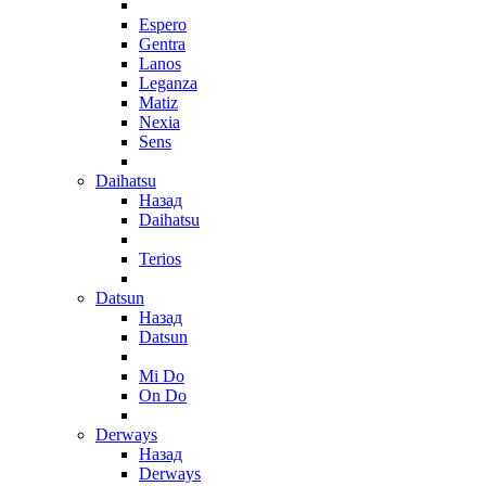
Espero
Gentra
Lanos
Leganza
Matiz
Nexia
Sens
Daihatsu
Назад
Daihatsu
Terios
Datsun
Назад
Datsun
Mi Do
On Do
Derways
Назад
Derways