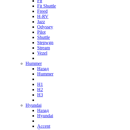
Fit
Fit Shuttle
Freed
H-RV
Jazz
Odyssey
Pilot
Shuttle
Stepwgn
Stream
Vezel
Hummer
Назад
Hummer
H1
H2
H3
Hyundai
Назад
Hyundai
Accent