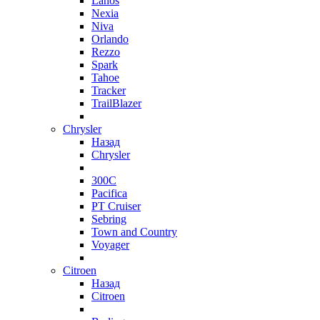
Lanos
Nexia
Niva
Orlando
Rezzo
Spark
Tahoe
Tracker
TrailBlazer
Chrysler
Назад
Chrysler
300C
Pacifica
PT Cruiser
Sebring
Town and Country
Voyager
Citroen
Назад
Citroen