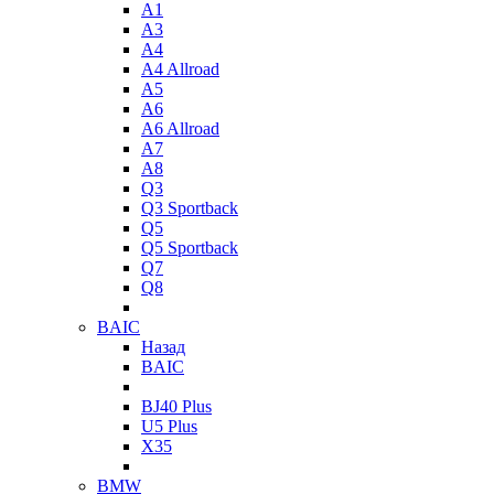
A1
A3
A4
A4 Allroad
A5
A6
A6 Allroad
A7
A8
Q3
Q3 Sportback
Q5
Q5 Sportback
Q7
Q8
BAIC
Назад
BAIC
BJ40 Plus
U5 Plus
X35
BMW