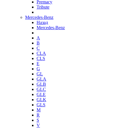
Premacy
Tribute
Mercedes-Benz
Назад
Mercedes-Benz
A
B
C
CLA
CLS
E
G
GL
GLA
GLB
GLC
GLE
GLK
GLS
M
R
S
V