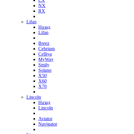
LX
NX
RX
Lifan
Назад
Lifan
Breez
Cebrium
Celliya
MyWay
Smily
Solano
X50
X60
X70
Lincoln
Назад
Lincoln
Aviator
Navigator