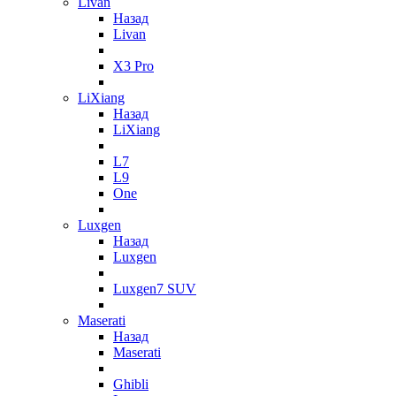
Livan
Назад
Livan
X3 Pro
LiXiang
Назад
LiXiang
L7
L9
One
Luxgen
Назад
Luxgen
Luxgen7 SUV
Maserati
Назад
Maserati
Ghibli