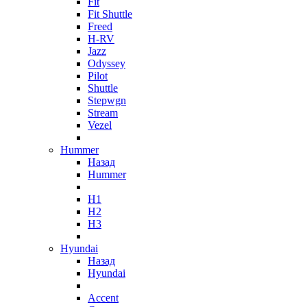
Fit
Fit Shuttle
Freed
H-RV
Jazz
Odyssey
Pilot
Shuttle
Stepwgn
Stream
Vezel
Hummer
Назад
Hummer
H1
H2
H3
Hyundai
Назад
Hyundai
Accent