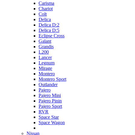
Carisma
Chariot
Colt
Delica
Delica D:2
Delica D:5
Eclipse Cross
Galant
Grandis
L200
Lancer
Legnum
Mirage
Montero
Montero Sport
Outlander
Pajero
Pajero Mini
Pajero Pinin
Pajero Sport
RVR
Space Star
Space Wagon
Nissan