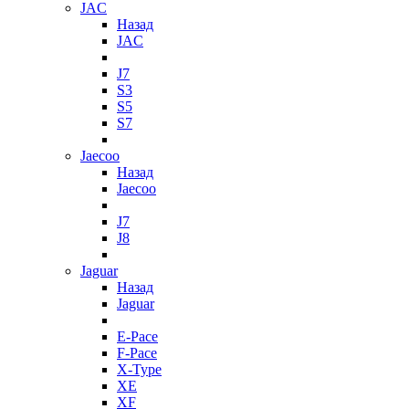
JAC
Назад
JAC
J7
S3
S5
S7
Jaecoo
Назад
Jaecoo
J7
J8
Jaguar
Назад
Jaguar
E-Pace
F-Pace
X-Type
XE
XF