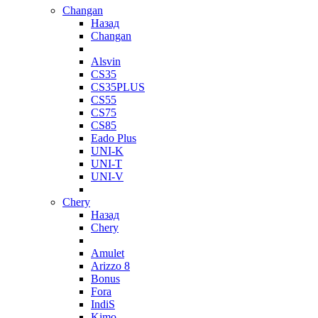
Changan
Назад
Changan
Alsvin
CS35
CS35PLUS
CS55
CS75
CS85
Eado Plus
UNI-K
UNI-T
UNI-V
Chery
Назад
Chery
Amulet
Arizzo 8
Bonus
Fora
IndiS
Kimo