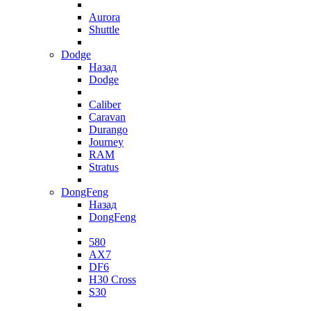
Aurora
Shuttle
Dodge
Назад
Dodge
Caliber
Caravan
Durango
Journey
RAM
Stratus
DongFeng
Назад
DongFeng
580
AX7
DF6
H30 Cross
S30