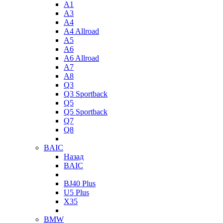
A1
A3
A4
A4 Allroad
A5
A6
A6 Allroad
A7
A8
Q3
Q3 Sportback
Q5
Q5 Sportback
Q7
Q8
BAIC
Назад
BAIC
BJ40 Plus
U5 Plus
X35
BMW