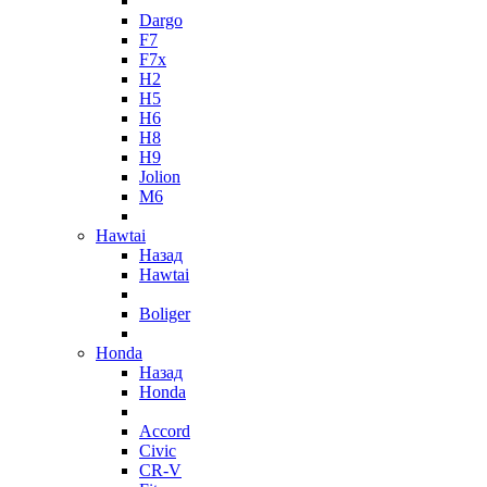
Dargo
F7
F7x
H2
H5
H6
H8
H9
Jolion
M6
Hawtai
Назад
Hawtai
Boliger
Honda
Назад
Honda
Accord
Civic
CR-V