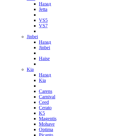
Назад
Jetta
VS5
VS7
Jinbei
Назад
Jinbei
Haise
Kia
Назад
Kia
Carens
Carnival
Ceed
Cerato
K5
Magentis
Mohave
Optima
Picanto