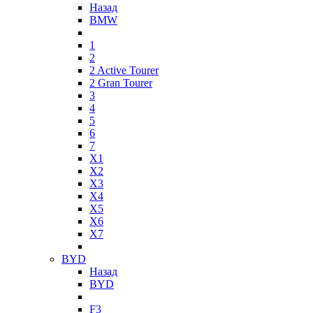
Назад
BMW
1
2
2 Active Tourer
2 Gran Tourer
3
4
5
6
7
X1
X2
X3
X4
X5
X6
X7
BYD
Назад
BYD
F3