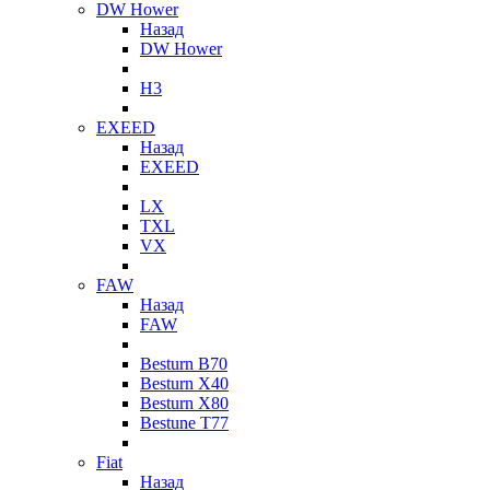
DW Hower
Назад
DW Hower
H3
EXEED
Назад
EXEED
LX
TXL
VX
FAW
Назад
FAW
Besturn B70
Besturn X40
Besturn X80
Bestune T77
Fiat
Назад