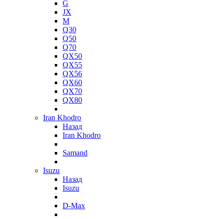
G
JX
M
Q30
Q50
Q70
QX50
QX55
QX56
QX60
QX70
QX80
Iran Khodro
Назад
Iran Khodro
Samand
Isuzu
Назад
Isuzu
D-Max