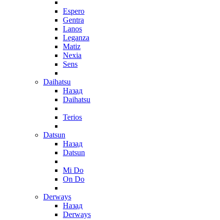
Espero
Gentra
Lanos
Leganza
Matiz
Nexia
Sens
Daihatsu
Назад
Daihatsu
Terios
Datsun
Назад
Datsun
Mi Do
On Do
Derways
Назад
Derways