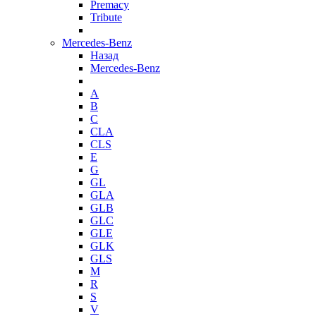
Premacy
Tribute
Mercedes-Benz
Назад
Mercedes-Benz
A
B
C
CLA
CLS
E
G
GL
GLA
GLB
GLC
GLE
GLK
GLS
M
R
S
V