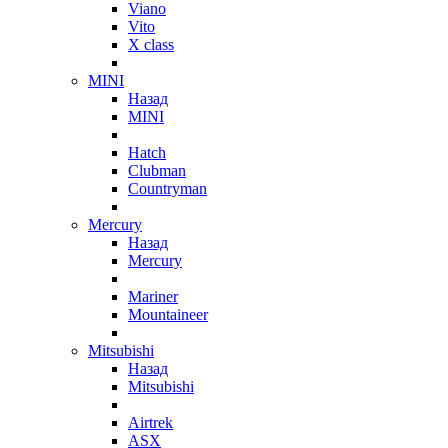
Viano
Vito
X class
MINI
Назад
MINI
Hatch
Clubman
Countryman
Mercury
Назад
Mercury
Mariner
Mountaineer
Mitsubishi
Назад
Mitsubishi
Airtrek
ASX