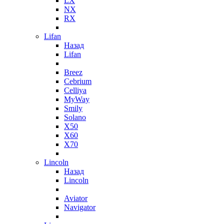
LX
NX
RX
Lifan
Назад
Lifan
Breez
Cebrium
Celliya
MyWay
Smily
Solano
X50
X60
X70
Lincoln
Назад
Lincoln
Aviator
Navigator