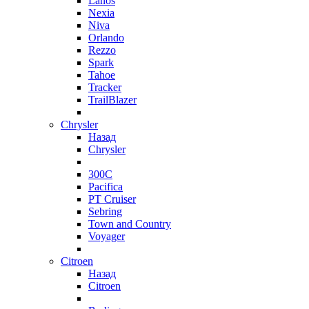
Lanos
Nexia
Niva
Orlando
Rezzo
Spark
Tahoe
Tracker
TrailBlazer
Chrysler
Назад
Chrysler
300C
Pacifica
PT Cruiser
Sebring
Town and Country
Voyager
Citroen
Назад
Citroen