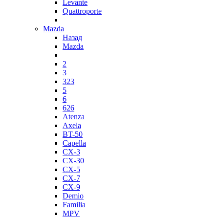
Levante
Quattroporte
Mazda
Назад
Mazda
2
3
323
5
6
626
Atenza
Axela
BT-50
Capella
CX-3
CX-30
CX-5
CX-7
CX-9
Demio
Familia
MPV