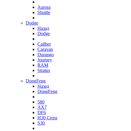
Aurora
Shuttle
Dodge
Назад
Dodge
Caliber
Caravan
Durango
Journey
RAM
Stratus
DongFeng
Назад
DongFeng
580
AX7
DF6
H30 Cross
S30