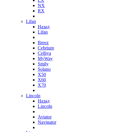
LX
NX
RX
Lifan
Назад
Lifan
Breez
Cebrium
Celliya
MyWay
Smily
Solano
X50
X60
X70
Lincoln
Назад
Lincoln
Aviator
Navigator