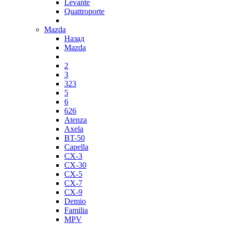
Levante
Quattroporte
Mazda
Назад
Mazda
2
3
323
5
6
626
Atenza
Axela
BT-50
Capella
CX-3
CX-30
CX-5
CX-7
CX-9
Demio
Familia
MPV