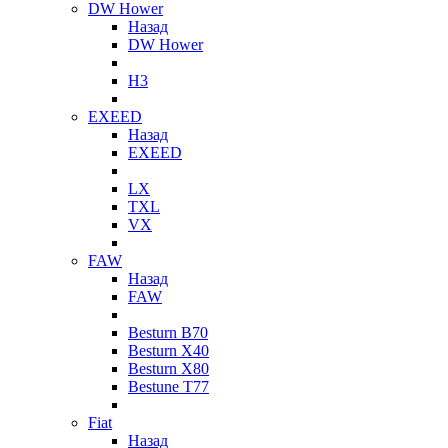
DW Hower
Назад
DW Hower
H3
EXEED
Назад
EXEED
LX
TXL
VX
FAW
Назад
FAW
Besturn B70
Besturn X40
Besturn X80
Bestune T77
Fiat
Назад