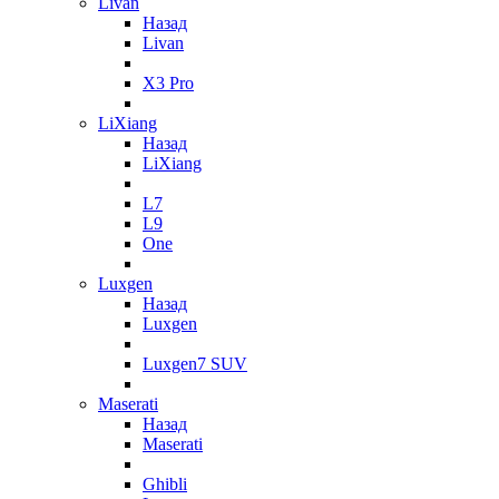
Livan
Назад
Livan
X3 Pro
LiXiang
Назад
LiXiang
L7
L9
One
Luxgen
Назад
Luxgen
Luxgen7 SUV
Maserati
Назад
Maserati
Ghibli