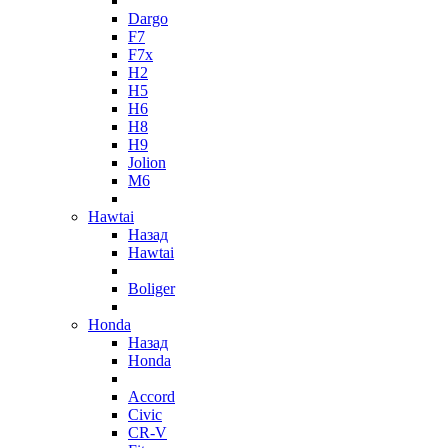
Dargo
F7
F7x
H2
H5
H6
H8
H9
Jolion
M6
Hawtai
Назад
Hawtai
Boliger
Honda
Назад
Honda
Accord
Civic
CR-V