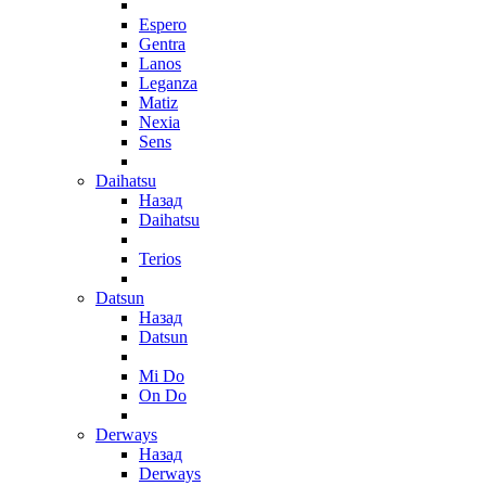
Espero
Gentra
Lanos
Leganza
Matiz
Nexia
Sens
Daihatsu
Назад
Daihatsu
Terios
Datsun
Назад
Datsun
Mi Do
On Do
Derways
Назад
Derways