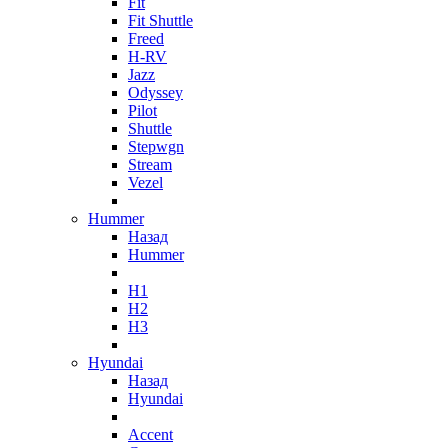
Fit
Fit Shuttle
Freed
H-RV
Jazz
Odyssey
Pilot
Shuttle
Stepwgn
Stream
Vezel
Hummer
Назад
Hummer
H1
H2
H3
Hyundai
Назад
Hyundai
Accent