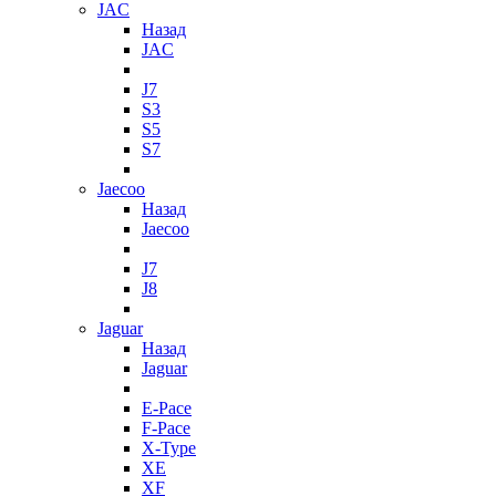
JAC
Назад
JAC
J7
S3
S5
S7
Jaecoo
Назад
Jaecoo
J7
J8
Jaguar
Назад
Jaguar
E-Pace
F-Pace
X-Type
XE
XF