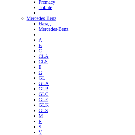
Premacy
Tribute
Mercedes-Benz
Назад
Mercedes-Benz
A
B
C
CLA
CLS
E
G
GL
GLA
GLB
GLC
GLE
GLK
GLS
M
R
S
V