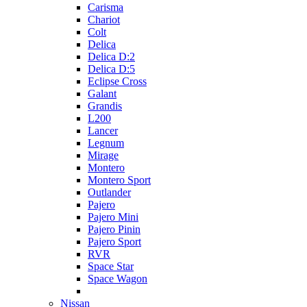
Carisma
Chariot
Colt
Delica
Delica D:2
Delica D:5
Eclipse Cross
Galant
Grandis
L200
Lancer
Legnum
Mirage
Montero
Montero Sport
Outlander
Pajero
Pajero Mini
Pajero Pinin
Pajero Sport
RVR
Space Star
Space Wagon
Nissan