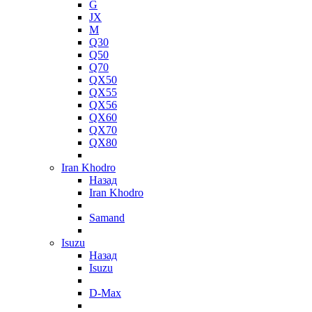
G
JX
M
Q30
Q50
Q70
QX50
QX55
QX56
QX60
QX70
QX80
Iran Khodro
Назад
Iran Khodro
Samand
Isuzu
Назад
Isuzu
D-Max