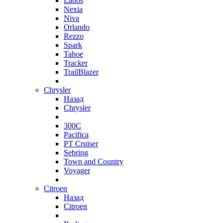
Lanos
Nexia
Niva
Orlando
Rezzo
Spark
Tahoe
Tracker
TrailBlazer
Chrysler
Назад
Chrysler
300C
Pacifica
PT Cruiser
Sebring
Town and Country
Voyager
Citroen
Назад
Citroen