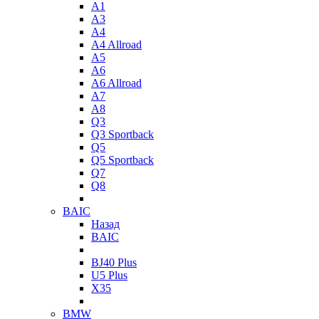
A1
A3
A4
A4 Allroad
A5
A6
A6 Allroad
A7
A8
Q3
Q3 Sportback
Q5
Q5 Sportback
Q7
Q8
BAIC
Назад
BAIC
BJ40 Plus
U5 Plus
X35
BMW