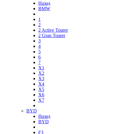
Назад
BMW
1
2
2 Active Tourer
2 Gran Tourer
3
4
5
6
7
X1
X2
X3
X4
X5
X6
X7
BYD
Назад
BYD
F3