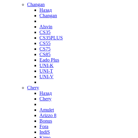
Changan
Назад
Changan
Alsvin
CS35
CS35PLUS
CS55
CS75
CS85
Eado Plus
UNI-K
UNI-T
UNI-V
Chery
Назад
Chery
Amulet
Arizzo 8
Bonus
Fora
IndiS
Kimo