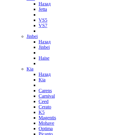
Назад
Jetta
VS5
VS7
Jinbei
Назад
Jinbei
Haise
Kia
Назад
Kia
Carens
Carnival
Ceed
Cerato
K5
Magentis
Mohave
Optima
Picanto