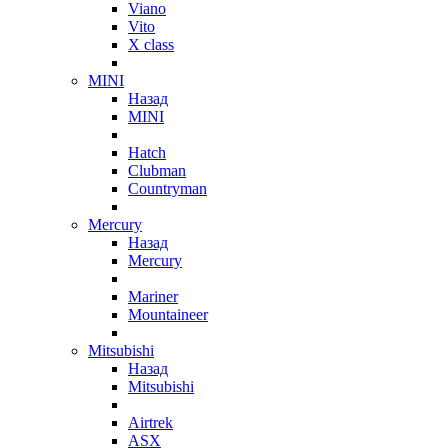
Viano
Vito
X class
MINI
Назад
MINI
Hatch
Clubman
Countryman
Mercury
Назад
Mercury
Mariner
Mountaineer
Mitsubishi
Назад
Mitsubishi
Airtrek
ASX