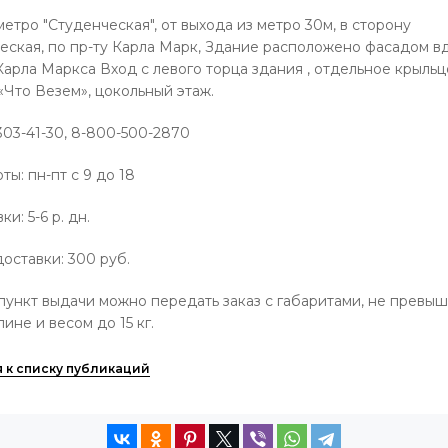
етро "Студенческая", от выхода из метро 30м, в сторону
ческая, по пр-ту Карла Марк, Здание расположено фасадом в
арла Маркса Вход с левого торца здания , отдельное крыльц
«Что Везем», цокольный этаж.
-303-41-30, 8-800-500-2870
ы: пн-пт с 9 до 18
и: 5-6 р. дн.
доставки
: 300 руб.
пункт выдачи можно передать заказ с габаритами, не прев
лине и весом до 15 кг.
я к списку публикаций