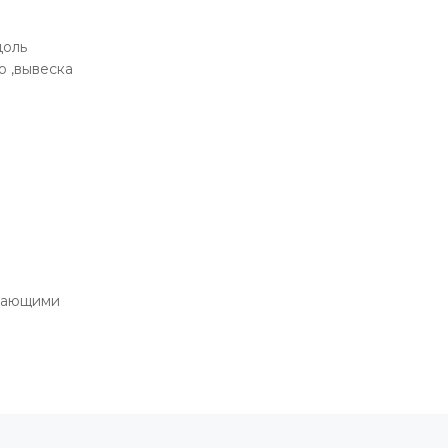
доль
о ,вывеска
ышающими