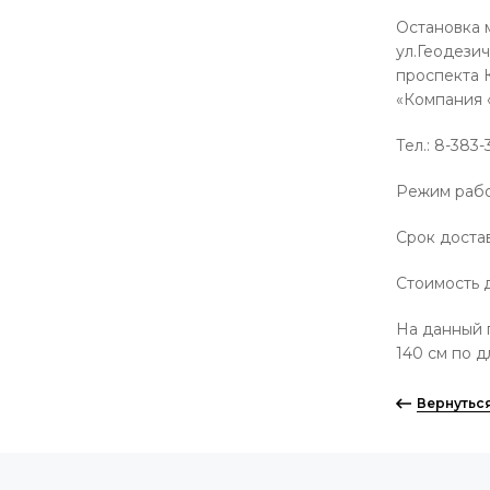
Остановка м
ул.Геодези
проспекта К
«Компания 
Тел.: 8-383
Режим работ
Срок доставк
Стоимость 
На данный 
140 см по д
Вернутьс